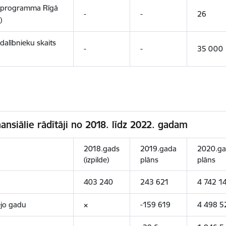
ku programma Rīgā
-
-
26
)
dalībnieku skaits
-
-
35 000
nansiālie rādītāji no 2018. līdz 2022. gadam
2018.gads
2019.gada
2020.g
(izpilde)
plāns
plāns
403 240
243 621
4 742 1
ējo gadu
×
-159 619
4 498 5