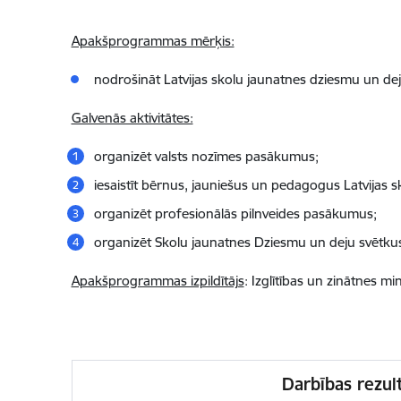
Apakšprogrammas mērķis:
nodrošināt Latvijas skolu jaunatnes dziesmu un de
Galvenās aktivitātes:
organizēt valsts nozīmes pasākumus;
iesaistīt bērnus, jauniešus un pedagogus Latvijas 
organizēt profesionālās pilnveides pasākumus;
organizēt Skolu jaunatnes Dziesmu un deju svētku
Apakšprogrammas izpildītājs
: Izglītības un zinātnes mini
Darbības rezult