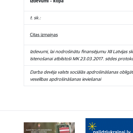
Izdevumi - kopā
t. sk.:
Citas izmaiņas
Izdevumi, lai nodrošinātu finansējumu XII Latvijas 
īstenošanai atbilstoši MK 23.03.2017. sēdes protok
Darba devēja valsts sociālās apdrošināšanas obligā
veselības apdrošināšanas ieviešanai