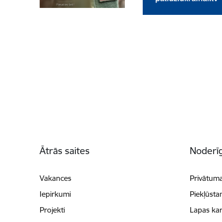
Kājene
Ātrās saites
Noderīg
Vakances
Privātuma
Iepirkumi
Piekļūsta
Projekti
Lapas kar