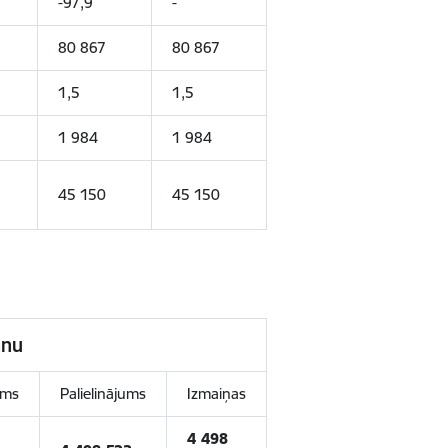
-97,9
-
80 867
80 867
1,5
1,5
1 984
1 984
45 150
45 150
ānu
ums
Palielinājums
Izmaiņas
4 498