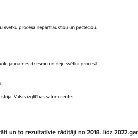
ju svētku procesa nepārtrauktību un pēctecību.
skolu jaunatnes dziesmu un deju svētku procesā;
s.
strija, Valsts izglītības satura centrs.
āti un to rezultatīvie rādītāji no 2018. līdz 2022.g