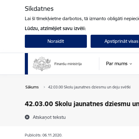
Pāriet uz lapas saturu
Sīkdatnes
Lai šī tīmekļvietne darbotos, tā izmanto obligāti nepiec
Lūdzu, atzīmējiet savu izvēli:
Noraidīt
Apstiprināt visas
Par mums
Sākums
42.03.00 Skolu jaunatnes dziesmu un deju svētki
42.03.00 Skolu jaunatnes dziesmu un
Atskaņot tekstu
Publicēts: 06.11.2020.