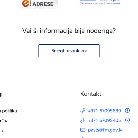
Vai šī informācija bija noderīga?
Sniegt atsauksmi
i
Kontakti
 politika
+371 67095689
+371 67095405
mība
E-pasts:
pasts@fm.gov.lv
te