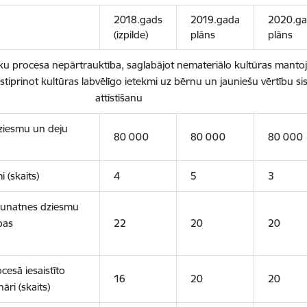
2018.gads
2019.gada
2020.g
(izpilde)
plāns
plāns
u procesa nepārtrauktība, saglabājot nemateriālo kultūras mantoju
stiprinot kultūras labvēlīgo ietekmi uz bērnu un jauniešu vērtību 
attīstīšanu
 dziesmu un deju
80 000
80 000
80 000
i (skaits)
4
5
3
jaunatnes dziesmu
bas
22
20
20
cesā iesaistīto
16
20
20
ri (skaits)