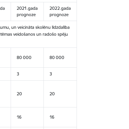
ada
2021.gada
2022.gada
prognoze
prognoze
mu, un veicināta skolēnu līdzdalība
sistēmas veidošanos un radošo spēju
80 000
80 000
3
3
20
20
16
16