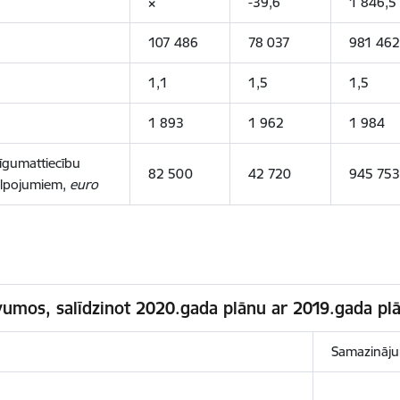
×
-39,6
1 846,5
107 486
78 037
981 462
1,1
1,5
1,5
1 893
1 962
1 984
līgumattiecību
82 500
42 720
945 753
alpojumiem,
euro
vumos, salīdzinot 2020.gada plānu ar 2019.gada pl
Samazināj