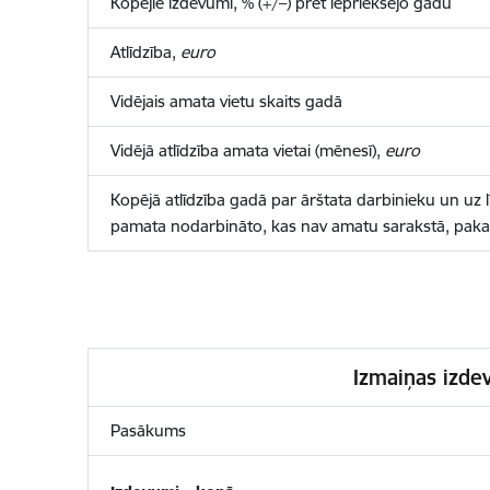
Kopējie izdevumi, % (+/–) pret iepriekšējo gadu
Atlīdzība,
euro
Vidējais amata vietu skaits gadā
Vidējā atlīdzība amata vietai (mēnesī),
euro
Kopējā atlīdzība gadā par ārštata darbinieku un uz 
pamata nodarbināto, kas nav amatu sarakstā, pak
Izmaiņas izde
Pasākums