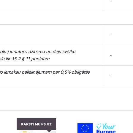
-
-
skolu jaunatnes dziesmu un deju svētku
-
ola Nr.15 2.§ 11.punktam
to iemaksu palielinājumam par 0,5% obligātās
-