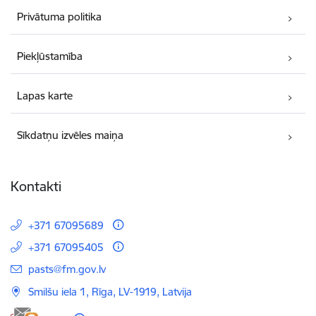
Privātuma politika
Piekļūstamība
Lapas karte
Sīkdatņu izvēles maiņa
Kontakti
+371 67095689
+371 67095405
E-pasts:
pasts@fm.gov.lv
Smilšu iela 1, Rīga, LV-1919, Latvija