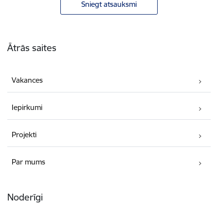
Sniegt atsauksmi
Kājene
Ātrās saites
Vakances
Iepirkumi
Projekti
Par mums
Noderīgi