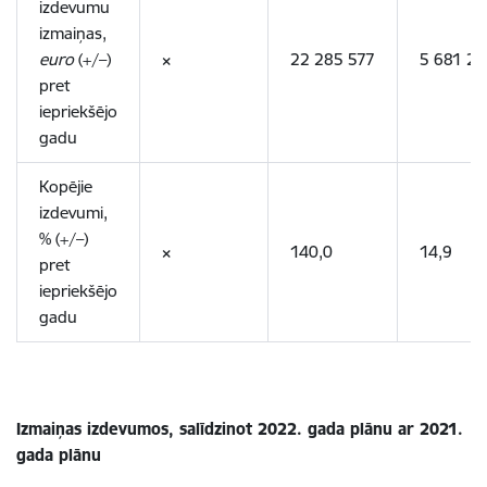
izdevumu
izmaiņas,
euro
(+/–)
×
22 285 577
5 681 2
pret
iepriekšējo
gadu
Kopējie
izdevumi,
% (+/–)
×
140,0
14,9
pret
iepriekšējo
gadu
Izmaiņas izdevumos, salīdzinot 2022. gada plānu ar 2021.
gada plānu