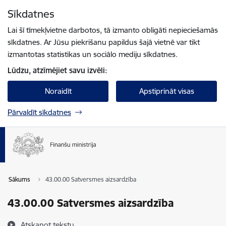
Pāriet uz lapas saturu
Sīkdatnes
Spied
lai meklētu
Enter
Lai šī tīmekļvietne darbotos, tā izmanto obligāti nepieciešamās
sīkdatnes. Ar Jūsu piekrišanu papildus šajā vietnē var tikt
izmantotas statistikas un sociālo mediju sīkdatnes.
Lūdzu, atzīmējiet savu izvēli:
Noraidīt
Apstiprināt visas
Pārvaldīt sīkdatnes
Sākums
43.00.00 Satversmes aizsardzība
43.00.00 Satversmes aizsardzība
Atskaņot tekstu