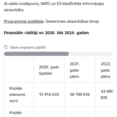
4) valsts noslēpuma, NATO un ES klasificētās informācijas
aizsardzība.
Programmas izpildītājs
: Satversmes aizsardzības birojs.
Finansiālie rādītāji no 2020. līdz 2024. gadam
Tabulu iespējams pabīdīt!
2021.
2022.
2020. gads
gada
gada
(izpilde)
plāns
plāns
Kopējie
43 880
izdevumi,
15 914 039
38 199 616
874
euro
Kopējo