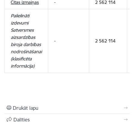
Citas izmaiņas
-
2 562 114
Palielināti
izdevumi
Satversmes
aizsardzības
-
2 562 114
biroja darbības
nodrošināšanai
(klasificēta
informācija)
Drukāt lapu
Dalīties