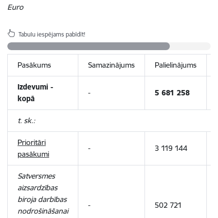
Euro
Tabulu iespējams pabīdīt!
Pasākums
Samazinājums
Palielinājums
Izdevumi -
-
5 681 258
kopā
t. sk.:
Prioritāri
-
3 119 144
pasākumi
Satversmes
aizsardzības
biroja darbības
-
502 721
nodrošināšanai