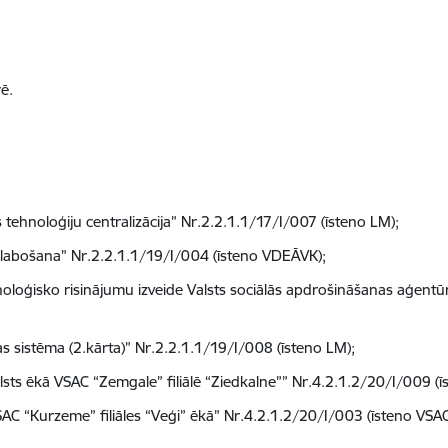
ē.
tehnoloģiju centralizācija” Nr.2.2.1.1/17/I/007 (īsteno LM);
uzlabošana” Nr.2.2.1.1/19/I/004 (īsteno VDEĀVK);
loģisko risinājumu izveide Valsts sociālās apdrošināšanas aģent
as sistēma (2.kārta)” Nr.2.2.1.1/19/I/008 (īsteno LM);
ts ēkā VSAC “Zemgale” filiālē “Ziedkalne”” Nr.4.2.1.2/20/I/009 (
ī
C “Kurzeme” filiāles “Veģi” ēkā” Nr.4.2.1.2/20/I/003 (īsteno VSA