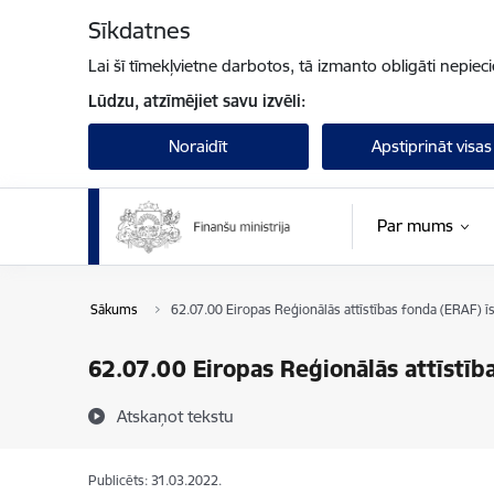
Pāriet uz lapas saturu
Sīkdatnes
Lai šī tīmekļvietne darbotos, tā izmanto obligāti nepiec
Lūdzu, atzīmējiet savu izvēli:
Noraidīt
Apstiprināt visas
Par mums
Sākums
62.07.00 Eiropas Reģionālās attīstības fonda (ERAF) īs
62.07.00 Eiropas Reģionālās attīstīb
Atskaņot tekstu
Publicēts: 31.03.2022.