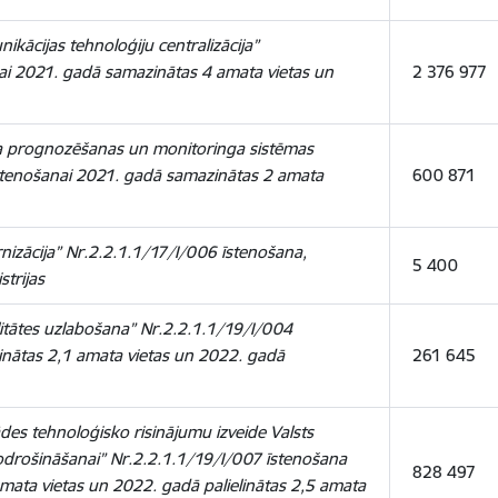
kācijas tehnoloģiju centralizācija”
nai 2021. gadā samazinātas 4 amata vietas un
2 376 977
a prognozēšanas un monitoringa sistēmas
īstenošanai 2021. gadā samazinātas 2 amata
600 871
izācija” Nr.2.2.1.1/17/I/006 īstenošana,
5 400
strijas
litātes uzlabošana” Nr.2.2.1.1/19/I/004
inātas 2,1 amata vietas un 2022. gadā
261 645
es tehnoloģisko risinājumu izveide Valsts
drošināšanai” Nr.2.2.1.1/19/I/007 īstenošana
828 497
mata vietas un 2022. gadā palielinātas 2,5 amata