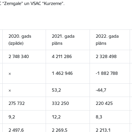
C “Zemgale” un VSAC “Kurzeme”.
2020. gads
2021. gada
2022. gada
(izpilde)
plāns
plāns
2 748 340
4 211 286
2 328 498
×
1 462 946
-1 882 788
×
53,2
-44,7
275 732
332 250
220 425
9
,
2
12,2
8,3
2 497,6
2 269,5
2 213,1