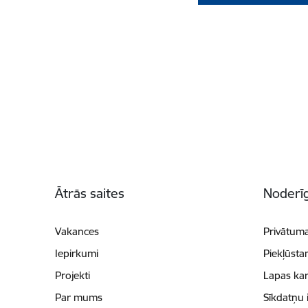
Kājene
Ātrās saites
Noderīg
Vakances
Privātuma
Iepirkumi
Piekļūsta
Projekti
Lapas kar
Par mums
Sīkdatņu 