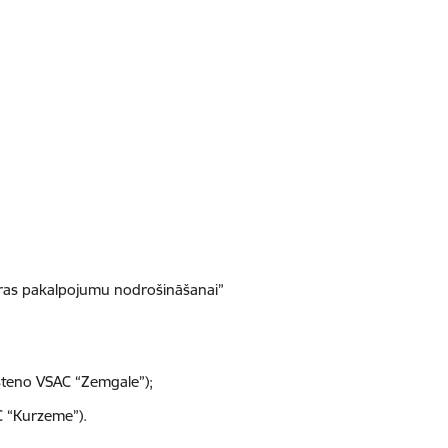
ūras pakalpojumu nodrošināšanai”
steno VSAC “Zemgale”
);
C “Kurzeme”).