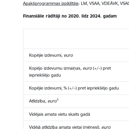
Apakšprogrammas izpildītājs
: LM, VSAA, VDEĀVK, VSA
Finansiālie rādītāji no 2020. līdz 2024. gadam
Kopējie izdevumi,
euro
Kopējo izdevumu izmaiņas,
euro
(+/–) pret
iepriekšējo gadu
Kopējie izdevumi
, % (+/–) pret iepriekšējo gadu
1
Atlīdzība,
euro
Vidējais amata vietu skaits gadā
Vidējā atlīdzība amata vietai
(mēnesī)
,
euro