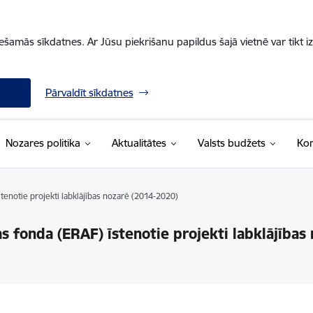
iešamās sīkdatnes. Ar Jūsu piekrišanu papildus šajā vietnē var tikt i
Pārvaldīt sīkdatnes
Nozares politika
Aktualitātes
Valsts budžets
Kon
tenotie projekti labklājības nozarē (2014-2020)
as fonda (ERAF) īstenotie projekti labklājība