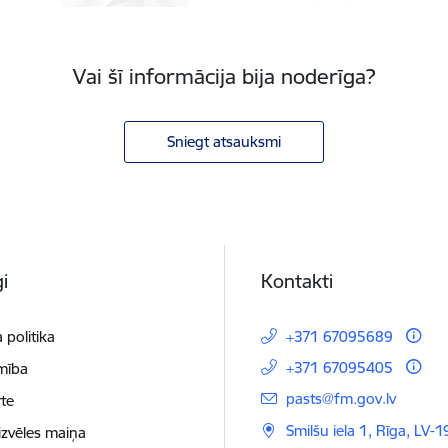
Vai šī informācija bija noderīga?
Sniegt atsauksmi
i
Kontakti
 politika
+371 67095689
+371 67095405
mība
E-pasts:
pasts@fm.gov.lv
te
Smilšu iela 1, Rīga, LV-1
izvēles maiņa