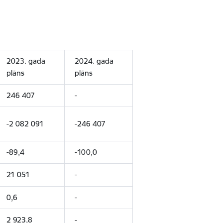
2023. gada
2024. gada
plāns
plāns
246 407
-
-2 082 091
-246 407
-89,4
-100,0
21 051
-
0,6
-
2 923,8
-