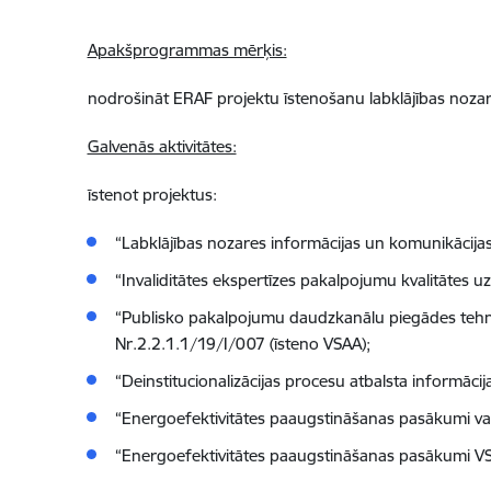
Apakšprogrammas mērķis:
nodrošināt ERAF projektu īstenošanu labklājības nozar
Galvenās aktivitātes:
īstenot projektus:
“Labklājības nozares informācijas un komunikācijas 
“Invaliditātes ekspertīzes pakalpojumu kvalitātes 
“Publisko pakalpojumu daudzkanālu piegādes tehno
Nr.2.2.1.1/19/I/007 (īsteno VSAA);
“Deinstitucionalizācijas procesu atbalsta informācij
“Energoefektivitātes paaugstināšanas pasākumi vals
“Energoefektivitātes paaugstināšanas pasākumi VSA