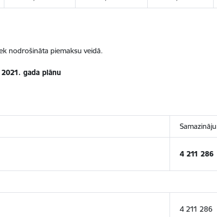
tiek nodrošināta piemaksu veidā.
r 2021. gada plānu
Samazināj
4 211 286
4 211 286