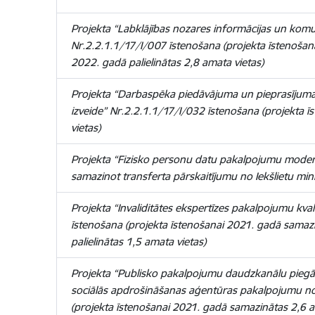
Projekta “Labklājības nozares informācijas un komuni
Nr.2.2.1.1/17/I/007 īstenošana (projekta īstenoša
2022. gadā palielinātas 2,8 amata vietas)
Projekta “Darbaspēka piedāvājuma un pieprasījum
izveide” Nr.2.2.1.1/17/I/032 īstenošana (projekta 
vietas)
Projekta “Fizisko personu datu pakalpojumu modern
samazinot transferta pārskaitījumu no Iekšlietu mini
Projekta “Invaliditātes ekspertīzes pakalpojumu kva
īstenošana (projekta īstenošanai 2021. gadā samaz
palielinātas 1,5 amata vietas)
Projekta “Publisko pakalpojumu daudzkanālu piegād
sociālās apdrošināšanas aģentūras pakalpojumu no
(projekta īstenošanai 2021. gadā samazinātas 2,6 a