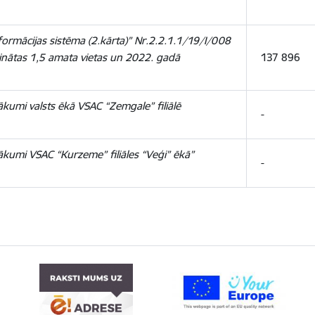
nformācijas sistēma (2.kārta)” Nr.2.2.1.1/19/I/008
inātas 1,5 amata vietas un 2022. gadā
137 896
kumi valsts ēkā VSAC “Zemgale” filiālē
-
kumi VSAC “Kurzeme” filiāles “Veģi” ēkā”
-