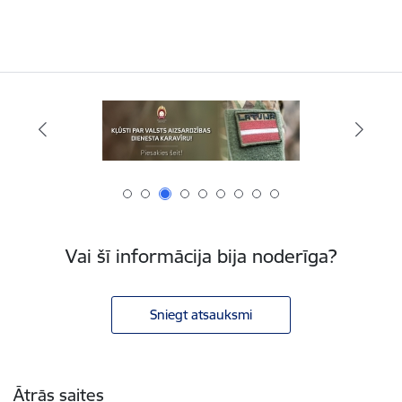
Vai šī informācija bija noderīga?
Sniegt atsauksmi
Kājene
Ātrās saites