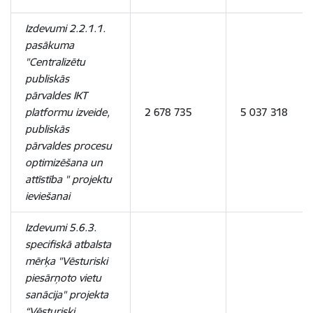
Izdevumi 2.2.1.1.
pasākuma
"Centralizētu
publiskās
pārvaldes IKT
platformu izveide,
2 678 735
5 037 318
publiskās
pārvaldes procesu
optimizēšana un
attīstība " projektu
ieviešanai
Izdevumi 5.6.3.
specifiskā atbalsta
mērķa "Vēsturiski
piesārņoto vietu
sanācija" projekta
“Vēsturiski