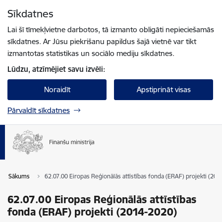
Pāriet uz lapas saturu
Sīkdatnes
Spied
lai meklētu
Enter
Lai šī tīmekļvietne darbotos, tā izmanto obligāti nepieciešamās
sīkdatnes. Ar Jūsu piekrišanu papildus šajā vietnē var tikt
izmantotas statistikas un sociālo mediju sīkdatnes.
Lūdzu, atzīmējiet savu izvēli:
Noraidīt
Apstiprināt visas
Pārvaldīt sīkdatnes
Sākums
62.07.00 Eiropas Reģionālās attīstības fonda (ERAF) projekti (20
62.07.00 Eiropas Reģionālās attīstības
fonda (ERAF) projekti (2014-2020)