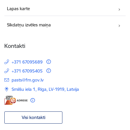
Lapas karte
Sīkdatņu izvēles maiņa
Kontakti
+371 67095689
+371 67095405
E-pasts:
pasts@fm.gov.lv
Smilšu iela 1, Rīga, LV-1919, Latvija
Visi kontakti