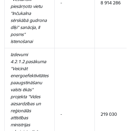
-
8 914 286
piesārņoto vietu
"Inčukalna
sērskābā gudrona
dīķi" sanācija, II
posms”
īstenošanai
Izdevumi
4.2.1.2.pasākuma
"Veicināt
energoefektivitātes
paaugstināšanu
valsts ēkās"
projekta "Vides
aizsardzības un
reģionālās
-
219 030
attīstības
ministrijas