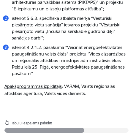
arhitektūras pārvaldības sistēma (PIKTAPS)” un projektu
“E-iepirkumu un e-izsoļu platformas attīstība”;
īstenot 5.6.3. specifiskā atbalsta mērķa “Vēsturiski
piesārņoto vietu sanācija” ietvaros projektu “Vēsturiski
piesārņoto vietu „Inčukalna sērskābie gudrona dīķi”
sanācijas darbi”;
īstenot 4.2.1.2. pasākuma “Veicināt energoefektivitātes
paaugstināšanu valsts ēkās” projektu “Vides aizsardzības
un reģionālās attīstības ministrijas administratīvās ēkas
Peldu ielā 25, Rīgā, energoefektivitātes paaugstināšanas
pasākumi”
Apakšprogrammas izpildītājs
: VARAM, Valsts reģionālās
attīstības aģentūra, Valsts vides dienests.
Tabulu iespējams pabīdīt!