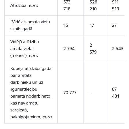
573
526
911
Atlīdzība,
euro
718
210
519
`Vidējais amata vietu
15
17
27
skaits gadā
Vidējā atlīdzība
2
amata vietai
2 794
2 543
579
(mēnesī),
euro
Kopējā atlīdzība gadā
par ārštata
darbinieku un uz
līgumattiecību
87
70 777
-
pamata nodarbināto,
431
kas nav amatu
sarakstā,
pakalpojumiem,
euro