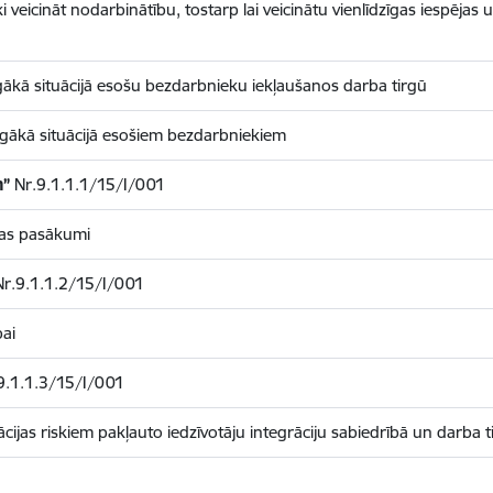
 veicināt nodarbinātību, tostarp lai veicinātu vienlīdzīgas iespējas u
līgākā situācijā esošu bezdarbnieku iekļaušanos darba tirgū
īgākā situācijā esošiem bezdarbniekiem
m”
Nr.9.1.1.1/15/I/001
jas pasākumi
Nr.9.1.1.2/15/I/001
ai
9.1.1.3/15/I/001
nācijas riskiem pakļauto iedzīvotāju integrāciju sabiedrībā un darba t