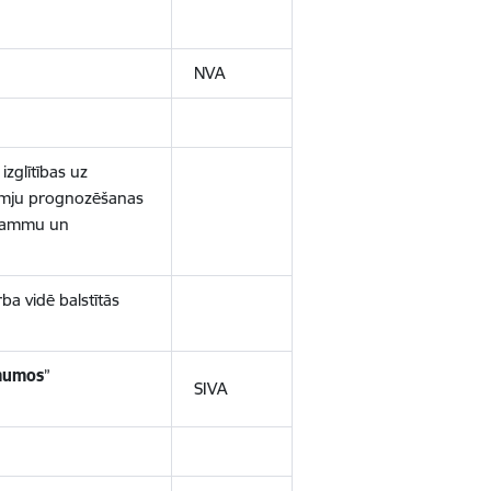
NVA
izglītības uz
asmju prognozēšanas
grammu un
ba vidē balstītās
ēmumos
”
SIVA