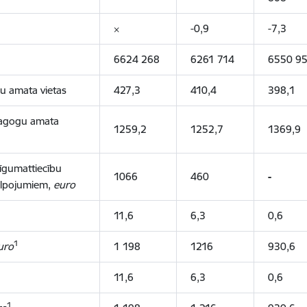
×
-0,9
-7,3
6624 268
6261 714
6550 9
gu amata vietas
427,3
410,4
398,1
edagogu amata
1259,2
1252,7
1369,9
līgumattiecību
1066
460
-
alpojumiem,
euro
11,6
6,3
0,6
1
uro
1 198
1216
930,6
11,6
6,3
0,6
1