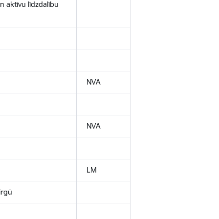
n aktīvu līdzdalību
NVA
NVA
LM
irgū