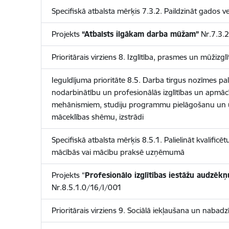
Specifiskā atbalsta mērķis 7.3.2. Paildzināt gado
Projekts
“Atbalsts ilgākam darba mūžam”
Nr.7.3.2
Prioritārais virziens 8. Izglītība, prasmes un mūžizglī
Ieguldījuma prioritāte 8.5. Darba tirgus nozīmes pal
nodarbinātību un profesionālās izglītības un apmāc
mehānismiem, studiju programmu pielāgošanu un 
māceklības shēmu, izstrādi
Specifiskā atbalsta mērķis 8.5.1. Palielināt kvalificē
mācībās vai mācību praksē uzņēmumā
Projekts “
Profesionālo izglītības iestāžu audzēk
Nr.8.5.1.0/16/I/001
Prioritārais virziens 9. Sociālā iekļaušana un naba