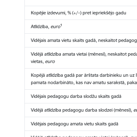
Kopējie izdevumi, % (+/–) pret iepriekšējo gadu
1
Atlīdzība,
euro
Vidējais amata vietu skaits gadā, neskaitot pedago
Vidējā atlīdzība amata vietai (mēnesī), neskaitot p
vietas,
euro
Kopējā atlīdzība gadā par ārštata darbinieku un uz 
pamata nodarbināto, kas nav amatu sarakstā, pak
Vidējais pedagogu darba slodžu skaits gadā
Vidējā atlīdzība pedagogu darba slodzei (mēnesī),
e
Vidējais pedagogu amata vietu skaits gadā