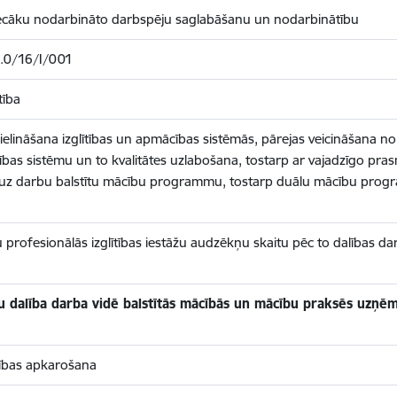
s vecāku nodarbināto darbspēju saglabāšanu un nodarbinātību
.0/16/I/001
tība
ielināšana izglītības un apmācības sistēmās, pārejas veicināšana no 
ības sistēmu un to kvalitātes uzlabošana, tostarp ar vajadzīgo pr
uz darbu balstītu mācību programmu, tostarp duālu mācību pro
tu profesionālās izglītības iestāžu audzēkņu skaitu pēc to dalības dar
ņu dalība darba vidē balstītās mācībās un mācību praksēs uzņ
dzības apkarošana