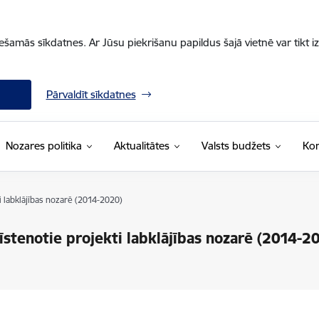
iešamās sīkdatnes. Ar Jūsu piekrišanu papildus šajā vietnē var tikt i
Pārvaldīt sīkdatnes
Nozares politika
Aktualitātes
Valsts budžets
Kon
i labklājības nozarē (2014-2020)
īstenotie projekti labklājības nozarē (2014-2