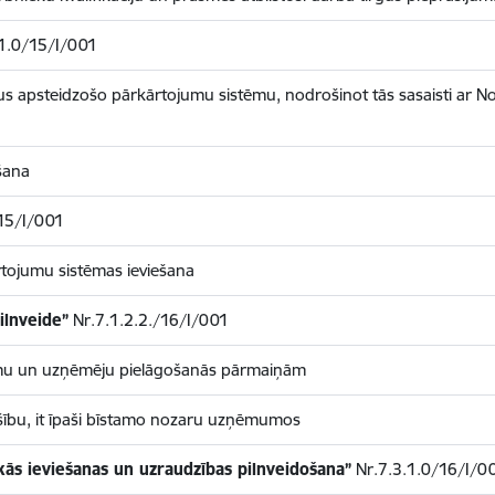
1.0/15/I/001
rgus apsteidzošo pārkārtojumu sistēmu, nodrošinot tās sasaisti ar N
šana
15/I/001
tojumu sistēmas ieviešana
ilnveide”
Nr.7.1.2.2./16/I/001
umu un uzņēmēju pielāgošanās pārmaiņām
ošību, it īpaši bīstamo nozaru uzņēmumos
ās ieviešanas un uzraudzības pilnveidošana”
Nr.7.3.1.0/16/I/0