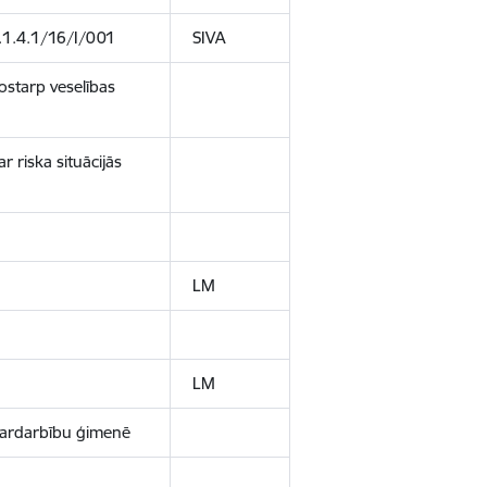
.1.4.1/16/I/001
SIVA
ostarp veselības
r riska situācijās
LM
LM
vardarbību ģimenē