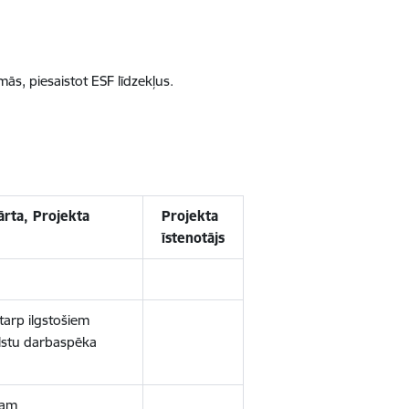
ās, piesaistot ESF līdzekļus.
ārta, Projekta
Projekta
īstenotājs
arp ilgstošiem
alstu darbaspēka
mam