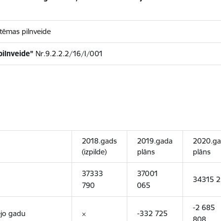
tēmas pilnveide
pilnveide”
Nr.9.2.2.2/16/I/001
2018.gads
2019.gada
2020.g
(izpilde)
plāns
plāns
37333
37001
34315 2
790
065
-2 685
ējo gadu
×
-332 725
808