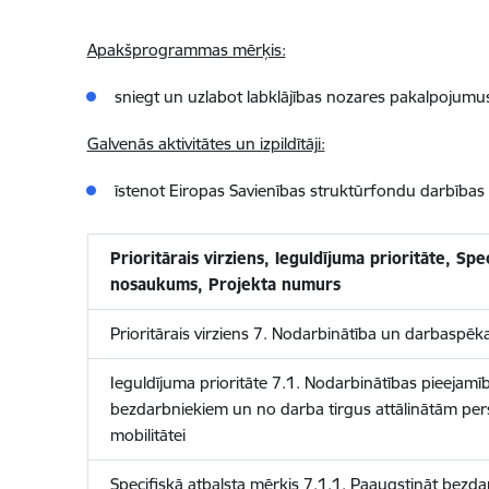
Apakšprogrammas mērķis:
sniegt un uzlabot labklājības nozares pakalpojumus 
Galvenās aktivitātes un izpildītāji:
īstenot Eiropas Savienības struktūrfondu darbība
Prioritārais virziens, Ieguldījuma prioritāte, S
nosaukums, Projekta numurs
Prioritārais virziens 7. Nodarbinātība un darbaspēka
Ieguldījuma prioritāte 7.1. Nodarbinātības pieeja
bezdarbniekiem un no darba tirgus attālinātām pers
mobilitātei
Specifiskā atbalsta mērķis 7.1.1. Paaugstināt bezda