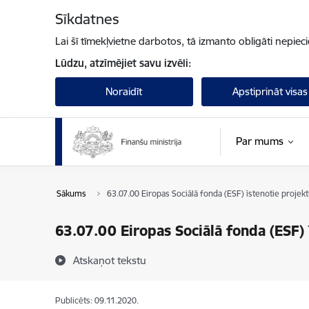
Pāriet uz lapas saturu
Sīkdatnes
Lai šī tīmekļvietne darbotos, tā izmanto obligāti nepiec
Lūdzu, atzīmējiet savu izvēli:
Noraidīt
Apstiprināt visas
Par mums
Sākums
63.07.00 Eiropas Sociālā fonda (ESF) īstenotie projekt
63.07.00 Eiropas Sociālā fonda (ESF) 
Atskaņot tekstu
Publicēts: 09.11.2020.