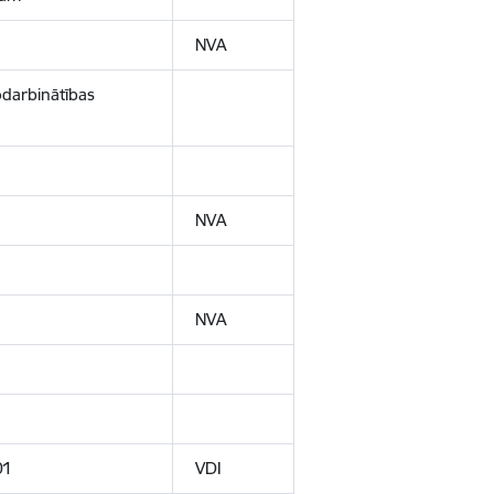
NVA
odarbinātības
NVA
NVA
01
VDI