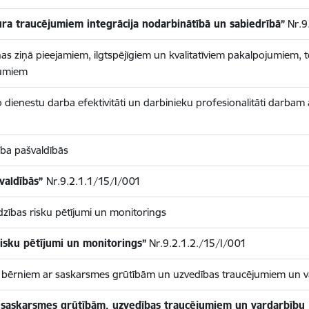
tura traucējumiem integrācija nodarbinātībā un sabiedrībā”
Nr.9
as ziņā pieejamiem, ilgtspējīgiem un kvalitatīviem pakalpojumiem, t
jumiem
 dienestu darba efektivitāti un darbinieku profesionalitāti darbam a
ība pašvaldībās
švaldībās”
Nr.9.2.1.1/15/I/001
zības risku pētījumi un monitorings
risku pētījumi un monitorings”
Nr.9.2.1.2./15/I/001
ar bērniem ar saskarsmes grūtībām un uzvedības traucējumiem un 
r saskarsmes grūtībām, uzvedības traucējumiem un vardarbību