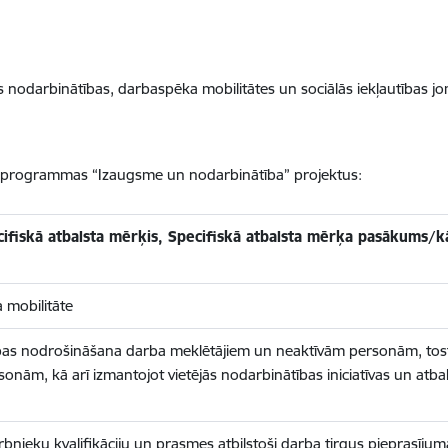
nodarbinātības, darbaspēka mobilitātes un sociālās iekļautības jom
s programmas “Izaugsme un nodarbinātība” projektus:
pecifiskā atbalsta mērķis, Specifiskā atbalsta mērķa pasākums/k
 mobilitāte
mības nodrošināšana darba meklētājiem un neaktīvām personām, tost
onām, kā arī izmantojot vietējās nodarbinātības iniciatīvas un atb
rbnieku kvalifikāciju un prasmes atbilstoši darba tirgus pieprasīju