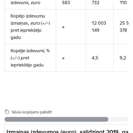
izdevumi,
euro
583
732
110
Kopējo izdevumu
izmaiņas,
euro
(+/–)
12 003
25 54
×
pret iepriekšējo
149
378
gadu
Kopējie izdevumi, %
(+/–) pret
×
4,5
9,2
iepriekšējo gadu
Tabulu iespējams pabīdīt!
Izmaiņas izdevumos (euro), salīdzinot 2019. gad