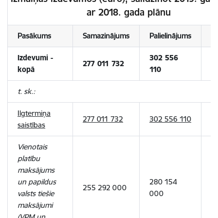
ar 2018. gada plānu
Pasākums
Samazinājums
Palielinājums
I
Izdevumi -
302 556
2
277 011 732
kopā
110
3
t. sk.:
Ilgtermiņa
2
277 011 732
302 556 110
saistības
3
Vienotais
platību
maksājums
un papildus
280 154
2
255 292 000
valsts tiešie
000
0
maksājumi
(VPM un