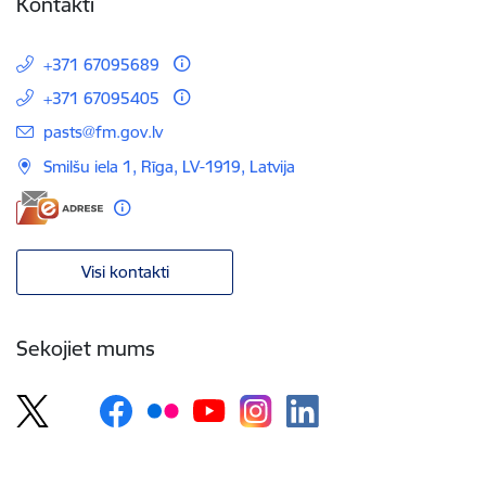
Kontakti
+371 67095689
+371 67095405
E-pasts:
pasts@fm.gov.lv
Smilšu iela 1, Rīga, LV-1919, Latvija
Visi kontakti
Sekojiet mums