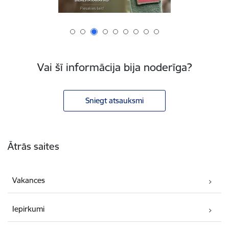
Vai šī informācija bija noderīga?
Sniegt atsauksmi
Kājene
Ātrās saites
Vakances
Iepirkumi