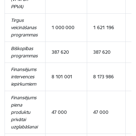
PPVA)
Tirgus
veicināšanas
1 000 000
1 621 196
6
programmas
Biškopības
387 620
387 620
-
programmas
Finansējums
intervences
8 101 001
8 173 986
7
iepirkumiem
Finansējums
piena
produktu
47 000
47 000
-
privātai
uzglabāšanai