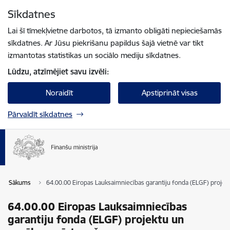
Pāriet uz lapas saturu
Sīkdatnes
Spied
lai meklētu
Enter
Lai šī tīmekļvietne darbotos, tā izmanto obligāti nepieciešamās
sīkdatnes. Ar Jūsu piekrišanu papildus šajā vietnē var tikt
izmantotas statistikas un sociālo mediju sīkdatnes.
Lūdzu, atzīmējiet savu izvēli:
Noraidīt
Apstiprināt visas
Pārvaldīt sīkdatnes
Sākums
64.00.00 Eiropas Lauksaimniecības garantiju fonda (ELGF) proje
64.00.00 Eiropas Lauksaimniecības
garantiju fonda (ELGF) projektu un