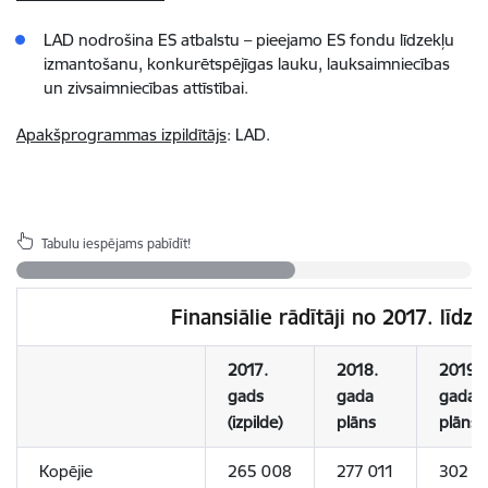
LAD nodrošina ES atbalstu – pieejamo ES fondu līdzekļu
izmantošanu, konkurētspējīgas lauku, lauksaimniecības
un zivsaimniecības attīstībai.
Apakšprogrammas izpildītājs
: LAD.
Tabulu iespējams pabīdīt!
Finansiālie rādītāji no 2017. līd
2017.
2018.
2019.
gads
gada
gada
(izpilde)
plāns
plāns
Kopējie
265 008
277 011
302 5