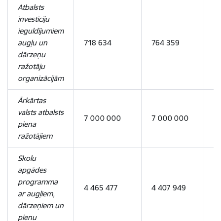
Atbalsts
investīciju
ieguldījumiem
augļu un
718 634
764 359
4
dārzeņu
ražotāju
organizācijām
Ārkārtas
valsts atbalsts
7 000 000
7 000 000
-
piena
ražotājiem
Skolu
apgādes
programma
4 465 477
4 407 949
-
ar augļiem,
dārzeņiem un
pienu