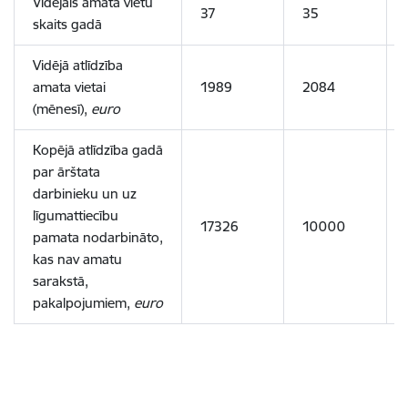
Vidējais amata vietu
37
35
skaits gadā
Vidējā atlīdzība
amata vietai
1989
2084
(mēnesī),
euro
Kopējā atlīdzība gadā
par ārštata
darbinieku un uz
līgumattiecību
17326
10000
pamata nodarbināto,
kas nav amatu
sarakstā,
pakalpojumiem,
euro