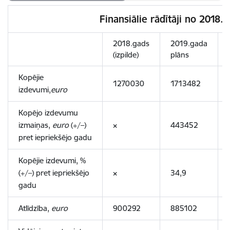
Finansiālie rādītāji no 2018.
2018.gads
2019.gada
(izpilde)
plāns
Kopējie
1270030
1713482
izdevumi,
euro
Kopējo izdevumu
izmaiņas,
euro
(+/–)
×
443452
pret iepriekšējo gadu
Kopējie izdevumi, %
(+/–) pret iepriekšējo
×
34,9
gadu
Atlīdzība,
euro
900292
885102