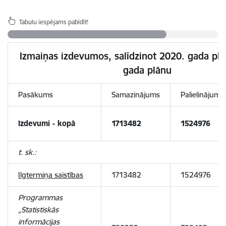
Tabulu iespējams pabīdīt!
Izmaiņas izdevumos, salīdzinot 2020. gada plā
gada plānu
Pasākums
Samazinājums
Palielinājums
Izdevumi - kopā
1713482
1524976
t. sk.:
Ilgtermiņa saistības
1713482
1524976
Programmas
„Statistiskās
informācijas