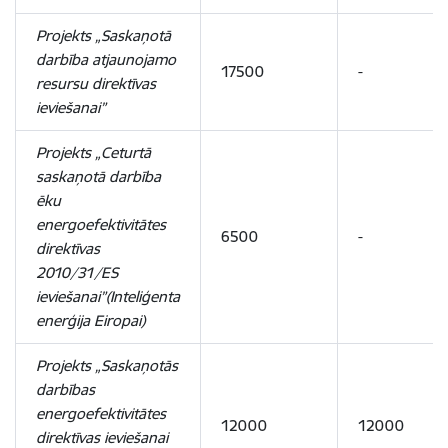
Projekts „Saskaņotā
darbība atjaunojamo
17500
-
resursu direktīvas
ieviešanai”
Projekts „Ceturtā
saskaņotā darbība
ēku
energoefektivitātes
6500
-
direktīvas
2010/31/ES
ieviešanai”(Inteliģenta
enerģija Eiropai)
Projekts „Saskaņotās
darbības
energoefektivitātes
12000
12000
direktīvas ieviešanai