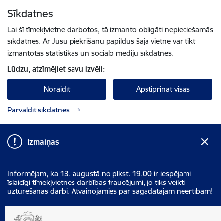
Pāriet uz lapas saturu
Sīkdatnes
Spied
lai meklētu
Enter
Lai šī tīmekļvietne darbotos, tā izmanto obligāti nepieciešamās
sīkdatnes. Ar Jūsu piekrišanu papildus šajā vietnē var tikt
izmantotas statistikas un sociālo mediju sīkdatnes.
Lūdzu, atzīmējiet savu izvēli:
Noraidīt
Apstiprināt visas
Pārvaldīt sīkdatnes
Izmaiņas
Informējam, ka 13. augustā no plkst. 19.00 ir iespējami
īslaicīgi tīmekļvietnes darbības traucējumi, jo tiks veikti
uzturēšanas darbi. Atvainojamies par sagādātajām neērtībām!