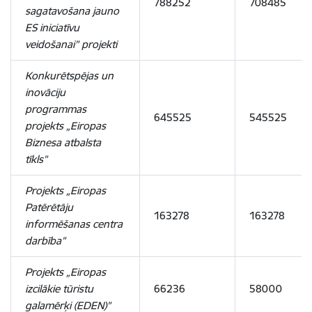
788252
708485
sagatavošana jauno
ES iniciatīvu
veidošanai” projekti
Konkurētspējas un
inovāciju
programmas
645525
545525
projekts „Eiropas
Biznesa atbalsta
tīkls”
Projekts „Eiropas
Patērētāju
163278
163278
informēšanas centra
darbība”
Projekts „Eiropas
izcilākie tūristu
66236
58000
galamērķi (EDEN)”