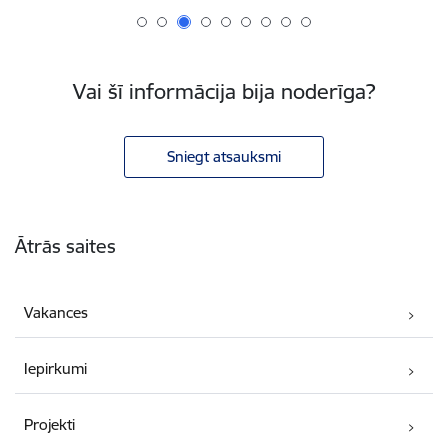
Vai šī informācija bija noderīga?
Sniegt atsauksmi
Kājene
Ātrās saites
Vakances
Iepirkumi
Projekti