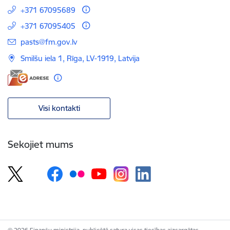
+371 67095689
+371 67095405
E-pasts:
pasts@fm.gov.lv
Smilšu iela 1, Rīga, LV-1919, Latvija
Visi kontakti
Sekojiet mums