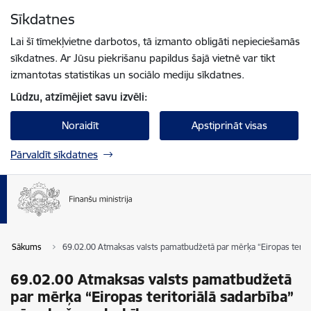
Pāriet uz lapas saturu
Sīkdatnes
Spied
lai meklētu
Enter
Lai šī tīmekļvietne darbotos, tā izmanto obligāti nepieciešamās
sīkdatnes. Ar Jūsu piekrišanu papildus šajā vietnē var tikt
izmantotas statistikas un sociālo mediju sīkdatnes.
Lūdzu, atzīmējiet savu izvēli:
Noraidīt
Apstiprināt visas
Pārvaldīt sīkdatnes
Sākums
69.02.00 Atmaksas valsts pamatbudžetā par mērķa “Eiropas terit
69.02.00 Atmaksas valsts pamatbudžetā
par mērķa “Eiropas teritoriālā sadarbība”