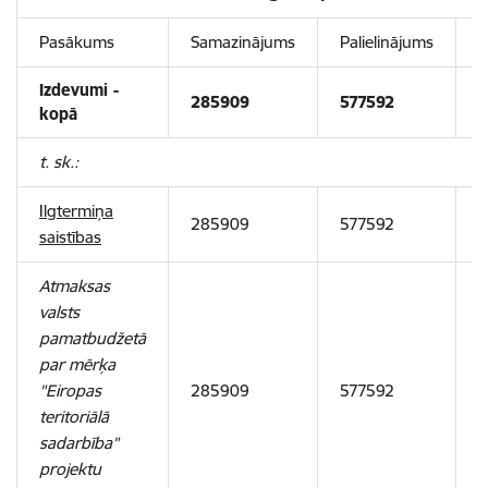
Pasākums
Samazinājums
Palielinājums
I
Izdevumi -
285909
577592
2
kopā
t. sk.:
Ilgtermiņa
285909
577592
2
saistības
Atmaksas
valsts
pamatbudžetā
par mērķa
"Eiropas
285909
577592
2
teritoriālā
sadarbība"
projektu