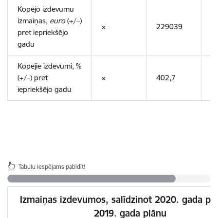
Kopējo izdevumu
izmaiņas,
euro
(+/–)
×
229039
2
pret iepriekšējo
gadu
Kopējie izdevumi, %
(+/–) pret
×
402,7
1
iepriekšējo gadu
Tabulu iespējams pabīdīt!
Izmaiņas izdevumos, salīdzinot 2020. gada pl
2019. gada plānu