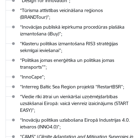
“Design for innovation”;
“Tūrisma attīstības veicināšana reģionos
(BRANDTour)”;
“Inovācijas publiskā iepirkuma procedūras plašāka
izmantošana (iBuy)”;
“Klasteru politikas izmantošana RIS3 stratēģijas
sekmīgai ieviešanai”;
“Politikas jomas enerģētika un politikas jomas
transports””;
“InnoCape”;
“Interreg Baltic Sea Region projektā “RestartBSR”;
“Viedie rīki ātrai un vienkāršai uzņēmējdarbības
uzsākšanai Eiropā: vaicā vienreiz izaicinājums (START
EASY)”;
“Inovāciju politikas uzlabošana Eiropā Industrijas 4.0.
ietvaros (INNO4.0)”;
“CAMS” (
Cilmīte Adaptation and Mitigation Synergies in