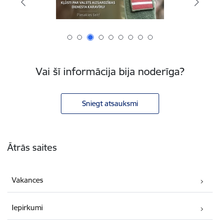
Vai šī informācija bija noderīga?
Sniegt atsauksmi
Kājene
Ātrās saites
Vakances
Iepirkumi