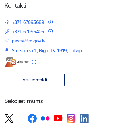
Kontakti
+371 67095689
+371 67095405
E-pasts:
pasts@fm.gov.lv
Smilšu iela 1, Rīga, LV-1919, Latvija
Visi kontakti
Sekojiet mums