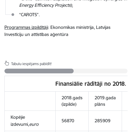
Energy Efficiency Projects
);
“CAROTS”.
Programmas izpildītāji
: Ekonomikas ministrija, Latvijas
Investīciju un attīstības aģentūra
Tabulu iespējams pabīdīt!
Finansiālie rādītāji no 2018. 
2018.gads
2019.gada
2
(izpilde)
plāns
p
Kopējie
56870
285909
5
izdevumi,
euro