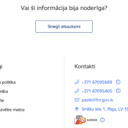
Vai šī informācija bija noderīga?
Sniegt atsauksmi
i
Kontakti
 politika
+371 67095689
+371 67095405
mība
E-pasts:
pasts@fm.gov.lv
te
Smilšu iela 1, Rīga, LV-1
izvēles maiņa