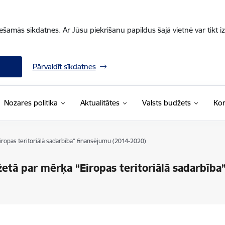
iešamās sīkdatnes. Ar Jūsu piekrišanu papildus šajā vietnē var tikt i
Pārvaldīt sīkdatnes
Nozares politika
Aktualitātes
Valsts budžets
Kon
ropas teritoriālā sadarbība” finansējumu (2014-2020)
tā par mērķa “Eiropas teritoriālā sadarbība