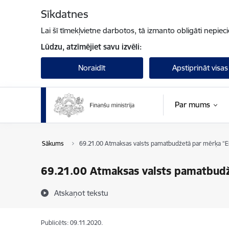
Pāriet uz lapas saturu
Sīkdatnes
Lai šī tīmekļvietne darbotos, tā izmanto obligāti nepiec
Lūdzu, atzīmējiet savu izvēli:
Noraidīt
Apstiprināt visas
Par mums
Sākums
69.21.00 Atmaksas valsts pamatbudžetā par mērķa “Ei
69.21.00 Atmaksas valsts pamatbudže
Atskaņot tekstu
Publicēts: 09.11.2020.