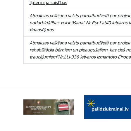
Ilgtermiņa saistības
Atmaksas veikšana valsts pamatbudžetā par projekt
nodarbinātības veicināšana” Nr.Est-Lat40 ietvaros
i
finansējumu
Atmaksas veikšana valsts pamatbudžetā par projek
rehabilitācija bērniem un pieaugušajiem, kas cieš n
traucējumiem”
Nr.LLI-336
ietvaros izmantoto
Eiropa