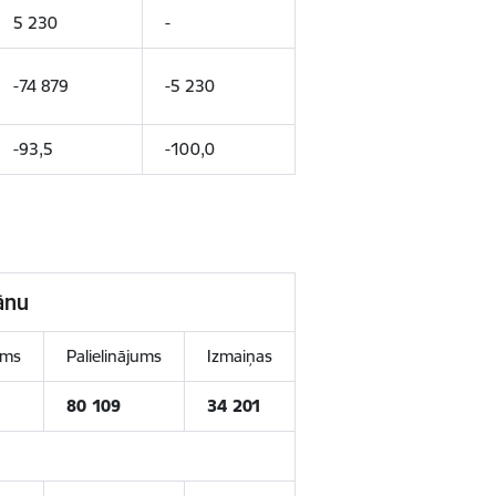
5 230
-
-74 879
-5 230
-93,5
-100,0
ānu
ums
Palielinājums
Izmaiņas
80 109
34 201