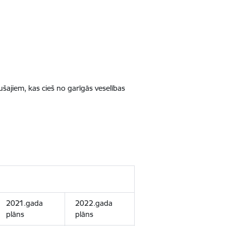
šajiem, kas cieš no garīgās veselības
2021.gada
2022.gada
plāns
plāns