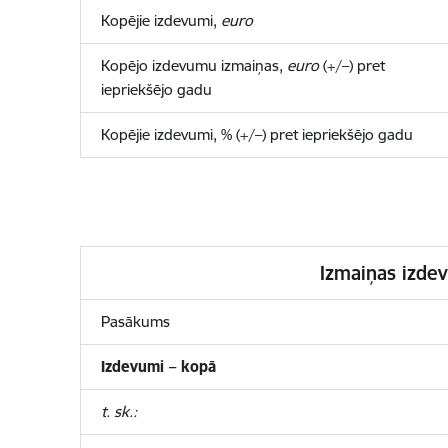
Kopējie izdevumi,
euro
Kopējo izdevumu izmaiņas,
euro
(+/–) pret
iepriekšējo gadu
Kopējie izdevumi, % (+/–) pret iepriekšējo gadu
Izmaiņas izdev
Pasākums
Izdevumi – kopā
t. sk.: