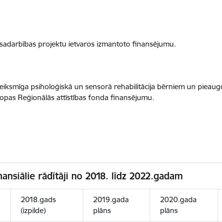
sadarbības projektu ietvaros izmantoto finansējumu.
iksmīga psiholoģiskā un sensorā rehabilitācija bērniem un pieaugu
opas Reģionālās attīstības fonda finansējumu.
nansiālie rādītāji no 2018. līdz 2022.gadam
2018.gads
2019.gada
2020.gada
(izpilde)
plāns
plāns