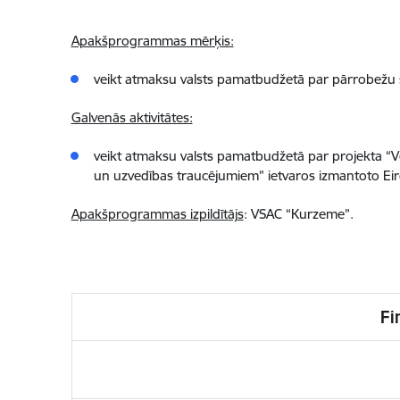
Apakšprogrammas mērķis:
veikt atmaksu valsts pamatbudžetā par pārrobežu 
Galvenās aktivitātes:
veikt atmaksu valsts pamatbudžetā par projekta “Ve
un uzvedības traucējumiem” ietvaros izmantoto Eir
Apakšprogrammas izpildītājs
: VSAC “Kurzeme”.
Fi