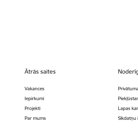
Kājene
Ātrās saites
Noderīg
Vakances
Privātuma
Iepirkumi
Piekļūsta
Projekti
Lapas kar
Par mums
Sīkdatņu 