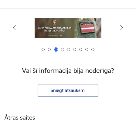
Vai šī informācija bija noderīga?
Sniegt atsauksmi
Kājene
Ātrās saites