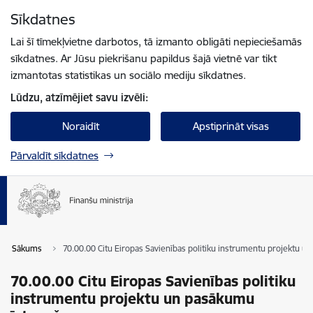
Pāriet uz lapas saturu
Sīkdatnes
Spied
lai meklētu
Enter
Lai šī tīmekļvietne darbotos, tā izmanto obligāti nepieciešamās
sīkdatnes. Ar Jūsu piekrišanu papildus šajā vietnē var tikt
izmantotas statistikas un sociālo mediju sīkdatnes.
Lūdzu, atzīmējiet savu izvēli:
Noraidīt
Apstiprināt visas
Pārvaldīt sīkdatnes
Sākums
70.00.00 Citu Eiropas Savienības politiku instrumentu projektu 
70.00.00 Citu Eiropas Savienības politiku
instrumentu projektu un pasākumu