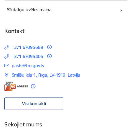
Sīkdatņu izvēles maiņa
Kontakti
+371 67095689
+371 67095405
E-pasts:
pasts@fm.gov.lv
Smilšu iela 1, Rīga, LV-1919, Latvija
Visi kontakti
Sekojiet mums