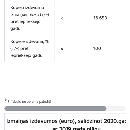
Kopējo izdevumu
izmaiņas,
euro
(+/–)
×
16 653
-
pret iepriekšējo
gadu
Kopējie izdevumi, %
(+/–) pret
×
100
-
iepriekšējo gadu
Tabulu iespējams pabīdīt!
Izmaiņas izdevumos (euro), salīdzinot 2020.gad
ar 2019.gada plānu