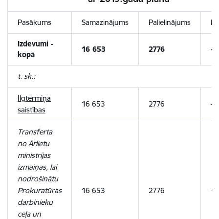
Pasākums
Samazinājums
Palielinājums
Iz
Izdevumi -
16 653
2776
-1
kopā
t. sk.:
Ilgtermiņa
16 653
2776
-1
saistības
Transferta
no Ārlietu
ministrijas
izmaiņas, lai
nodrošinātu
Prokuratūras
16 653
2776
-1
darbinieku
ceļa un