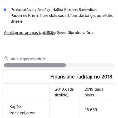
Prokuratūras pārstāvju dalība Eiropas Savienības
Padomes Krimināltiesiskās sadarbības darba grupu sēdēs
Briselē.
Apakšprogrammas izpildītājs
: Ģenerālprokuratūra.
Tabulu iespējams pabīdīt!
Finansiālie rādītāji no 2018.
2018.gads
2019.gada
2
(izpilde)
plāns
p
Kopējie
-
16 653
2
izdevumi,
euro