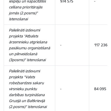
iespēju un kapacitātes
974 575
-
celšana prioritārajās
jomās (2.posms)”
īstenošanai
Palielināti izdevumi
projekta “Atbalsts
ārzemnieku atgriešana
-
117 236
pasākumu organizēšanā
un pilnveidošanā
(3posms)” īstenošanai
Palielināti izdevumi
projekta “Valsts
robežsardzes sakaru
virsnieku punktu
-
84 095
darbības turpināšana
Gruzijā un Baltkrievijā
(2.posms)” īstenošanai