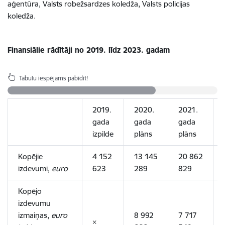
aģentūra, Valsts robežsardzes koledža, Valsts policijas
koledža.
Finansiālie rādītāji no 2019. līdz 2023. gadam
Tabulu iespējams pabīdīt!
2019.
2020.
2021.
gada
gada
gada
izpilde
plāns
plāns
Kopējie
4 152
13 145
20 862
izdevumi,
euro
623
289
829
Kopējo
izdevumu
izmaiņas,
euro
8 992
7 717
×