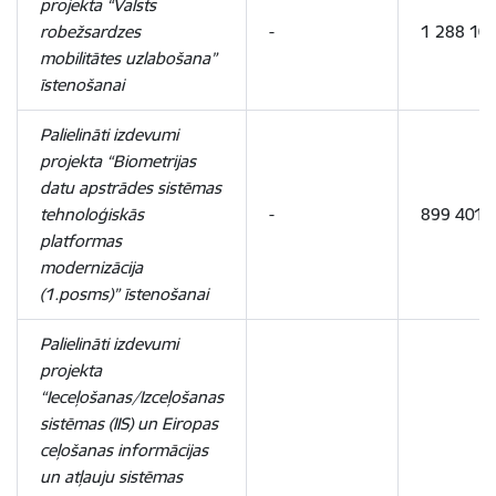
projekta “Valsts
robežsardzes
-
1 288 10
mobilitātes uzlabošana”
īstenošanai
Palielināti izdevumi
projekta “Biometrijas
datu apstrādes sistēmas
tehnoloģiskās
-
899 401
platformas
modernizācija
(1.posms)” īstenošanai
Palielināti izdevumi
projekta
“Ieceļošanas/Izceļošanas
sistēmas (IIS) un Eiropas
ceļošanas informācijas
un atļauju sistēmas