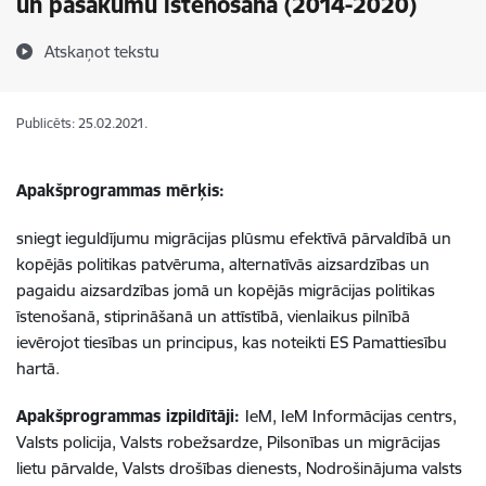
un pasākumu īstenošana (2014-2020)
Atskaņot tekstu
Publicēts: 25.02.2021.
Apakšprogrammas mērķis:
sniegt ieguldījumu migrācijas plūsmu efektīvā pārvaldībā un
kopējās politikas patvēruma, alternatīvās aizsardzības un
pagaidu aizsardzības jomā un kopējās migrācijas politikas
īstenošanā, stiprināšanā un attīstībā, vienlaikus pilnībā
ievērojot tiesības un principus, kas noteikti ES Pamattiesību
hartā.
Apakšprogrammas izpildītāji:
IeM, IeM Informācijas centrs,
Valsts policija, Valsts robežsardze, Pilsonības un migrācijas
lietu pārvalde, Valsts drošības dienests, Nodrošinājuma valsts