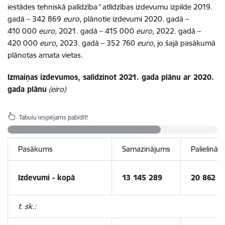
iestādes tehniskā palīdzība
”
atlīdzības izdevumu izpilde 2019.
gadā – 342 869
euro
, plānotie izdevumi 2020. gadā –
410 000
euro,
2021. gadā – 415 000
euro
, 2022. gadā –
420 000
euro
, 2023. gadā – 352 760
euro
, jo šajā pasākumā
plānotas amata vietas
.
Izmaiņas izdevumos, salīdzinot 2021. gada plānu ar 2020.
gada plānu
(eiro)
Tabulu iespējams pabīdīt!
Pasākums
Samazinājums
Palielināj
Izdevumi - kopā
13 145 289
20 862 8
t. sk.: