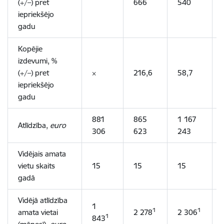
(+/–) pret
666
540
iepriekšējo
gadu
Kopējie
izdevumi
, %
(+/–) pret
×
216,6
58,7
iepriekšējo
gadu
881
865
1 167
Atlīdzība,
euro
306
623
243
Vidējais amata
vietu skaits
15
15
15
gadā
Vidējā atlīdzība
1
1
1
amata vietai
2 278
2 306
1
843