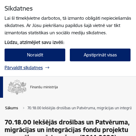
Pāriet uz lapas saturu
Sīkdatnes
Spied
lai meklētu
Enter
Lai šī tīmekļvietne darbotos, tā izmanto obligāti nepieciešamās
sīkdatnes. Ar Jūsu piekrišanu papildus šajā vietnē var tikt
izmantotas statistikas un sociālo mediju sīkdatnes.
Lūdzu, atzīmējiet savu izvēli:
Noraidīt
Apstiprināt visas
Pārvaldīt sīkdatnes
Sākums
70.18.00 Iekšējās drošības un Patvēruma, migrācijas un integrāc
70.18.00 Iekšējās drošības un Patvēruma,
migrācijas un integrācijas fondu projektu