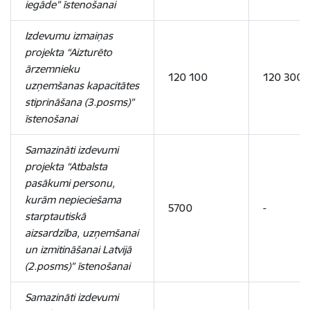
iegāde” īstenošanai
Izdevumu izmaiņas
projekta “Aizturēto
ārzemnieku
120 100
120 300
uzņemšanas kapacitātes
stiprināšana (3.posms)”
īstenošanai
Samazināti izdevumi
projekta “Atbalsta
pasākumi personu,
kurām nepieciešama
5700
-
starptautiskā
aizsardzība, uzņemšanai
un izmitināšanai Latvijā
(2.posms)” īstenošanai
Samazināti izdevumi