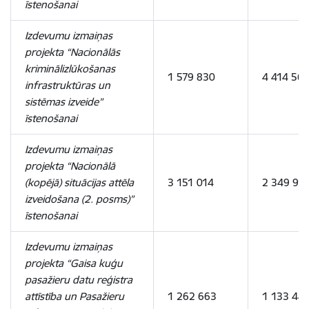
īstenošanai
Izdevumu izmaiņas
projekta “Nacionālās
kriminālizlūkošanas
1 579 830
4 414 561
infrastruktūras un
sistēmas izveide”
īstenošanai
Izdevumu izmaiņas
projekta “Nacionālā
(kopējā) situācijas attēla
3 151 014
2 349 91
izveidošana (2. posms)”
īstenošanai
Izdevumu izmaiņas
projekta “Gaisa kuģu
pasažieru datu reģistra
attīstība un Pasažieru
1 262 663
1 133 44