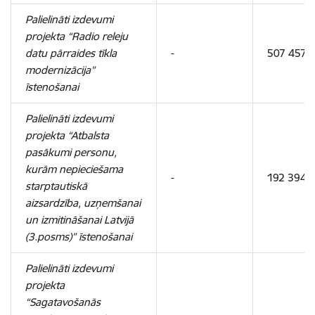
Palielināti izdevumi
projekta “Radio releju
datu pārraides tīkla
-
507 457
modernizācija”
īstenošanai
Palielināti izdevumi
projekta “Atbalsta
pasākumi personu,
kurām nepieciešama
-
192 394
starptautiskā
aizsardzība, uzņemšanai
un izmitināšanai Latvijā
(3.posms)” īstenošanai
Palielināti izdevumi
projekta
“Sagatavošanās