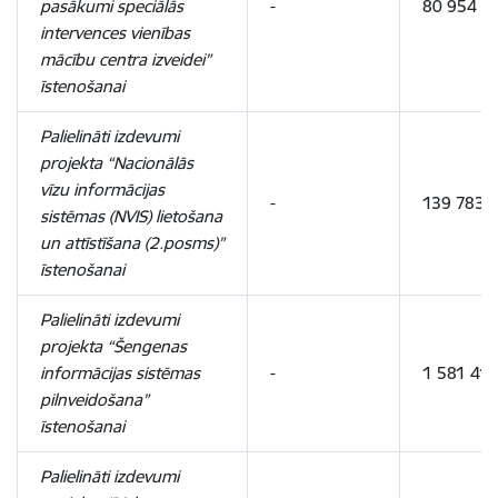
pasākumi speciālās
-
80 954
intervences vienības
mācību centra izveidei”
īstenošanai
Palielināti izdevumi
projekta “Nacionālās
vīzu informācijas
-
139 783
sistēmas (NVIS) lietošana
un attīstīšana (2.posms)”
īstenošanai
Palielināti izdevumi
projekta “Šengenas
informācijas sistēmas
-
1 581 410
pilnveidošana”
īstenošanai
Palielināti izdevumi