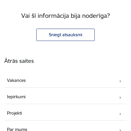
Vai šī informācija bija noderīga?
Sniegt atsauksmi
Kājene
Ātrās saites
Vakances
Iepirkumi
Projekti
Par mums