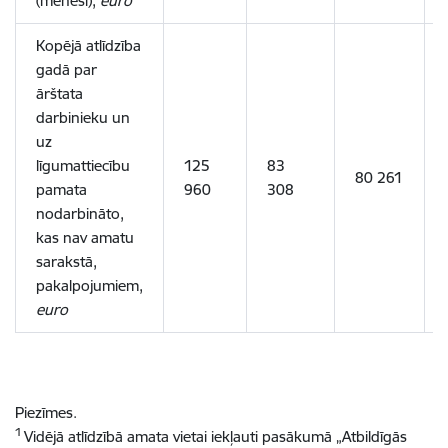
(mēnesī)
,
euro
Kopējā atlīdzība
gadā par
ārštata
darbinieku un
uz
līgumattiecību
125
83
80 261
pamata
960
308
nodarbināto,
kas nav amatu
sarakstā,
pakalpojumiem,
euro
Piezīmes.
1
Vidējā atlīdzībā amata vietai iekļauti pasākumā „
Atbildīgās