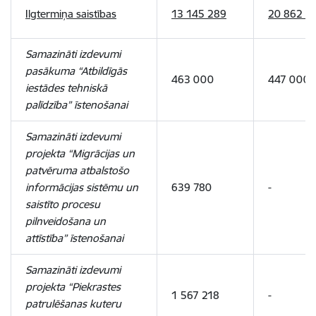
Ilgtermiņa saistības
13 145 289
20 862 8
Samazināti izdevumi
pasākuma “Atbildīgās
463 000
447 000
iestādes tehniskā
palīdzība” īstenošanai
Samazināti izdevumi
projekta “Migrācijas un
patvēruma atbalstošo
informācijas sistēmu un
639 780
-
saistīto procesu
pilnveidošana un
attīstība” īstenošanai
Samazināti izdevumi
projekta “Piekrastes
1 567 218
-
patrulēšanas kuteru