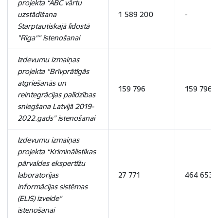
projekta “ABC vārtu
uzstādīšana
1 589 200
-
Starptautiskajā lidostā
"Rīga"” īstenošanai
Izdevumu izmaiņas
projekta “Brīvprātīgās
atgriešanās un
159 796
159 796
reintegrācijas palīdzības
sniegšana Latvijā 2019-
2022.gads” īstenošanai
Izdevumu izmaiņas
projekta “Kriminālistikas
pārvaldes ekspertīžu
laboratorijas
27 771
464 653
informācijas sistēmas
(ELIS) izveide”
īstenošanai