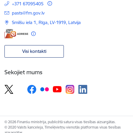
+371 67095405
E-pasts:
pasts@fm.gov.lv
Smilšu iela 1, Rīga, LV-1919, Latvija
Visi kontakti
Sekojiet mums
© 2026 Finanšu ministrija, publicētā satura visas tiesības aizsargātas.
© 2020 Valsts kanceleja, Tīmekļvietņu vienotās platformas visas tiesības
aizsargātas.