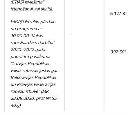
(ETIAS) ieviešana”
īstenošanai, tai skaitā:
6 127 873
Iekšējā līdzekļu pārdale
no programmas
-
10.00.00 “Valsts
robežsardzes darbība”
2020.-2022.gada
397 583
prioritārā pasākuma
“Latvijas Republikas
valsts robežas joslas gar
Baltkrievijas Republikas
un Krievijas Federācijas
robežu izbūve” (MK
22.09.2020. prot.Nr.55
40.§)