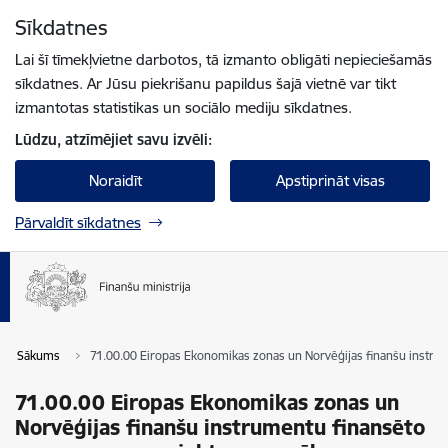
Pāriet uz lapas saturu
Sīkdatnes
Spied
lai meklētu
Enter
Lai šī tīmekļvietne darbotos, tā izmanto obligāti nepieciešamās
sīkdatnes. Ar Jūsu piekrišanu papildus šajā vietnē var tikt
izmantotas statistikas un sociālo mediju sīkdatnes.
Lūdzu, atzīmējiet savu izvēli:
Noraidīt
Apstiprināt visas
Pārvaldīt sīkdatnes
Sākums
71.00.00 Eiropas Ekonomikas zonas un Norvēģijas finanšu instr
71.00.00 Eiropas Ekonomikas zonas un
Norvēģijas finanšu instrumentu finansēto