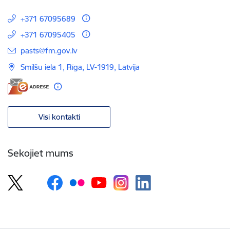
+371 67095689
+371 67095405
E-pasts:
pasts@fm.gov.lv
Smilšu iela 1, Rīga, LV-1919, Latvija
Visi kontakti
Sekojiet mums