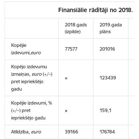
Finansiālie rādītāji no 2018. 
2018.gads
2019.gada
2
(izpilde)
plāns
p
Kopējie
77577
201016
2
izdevumi,
euro
Kopējo izdevumu
izmaiņas,
euro
(+/–)
×
123439
2
pret iepriekšējo
gadu
Kopējie izdevumi, %
(+/–) pret
×
159,1
1
iepriekšējo gadu
Atlīdzība,
euro
39166
176784
1