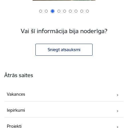
Vai šī informācija bija noderīga?
Sniegt atsauksmi
Kājene
Ātrās saites
Vakances
Iepirkumi
Projekti