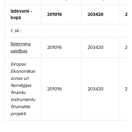
Izdevumi -
201016
203420
2 
kopā
t. sk.:
Ilgtermiņa
201016
203420
2 4
saistības
Eiropas
Ekonomikas
zonas un
Norvēģijas
201016
203420
2 4
finanšu
instrumentu
finansētie
projekti