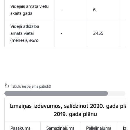
Vidējais amata vietu
-
6
7
skaits gadā
Vidējā atlīdzība
amata vietai
-
2455
1
(mēnesī),
euro
Tabulu iespējams pabīdīt!
Izmaiņas izdevumos, salīdzinot 2020. gada plā
2019. gada plānu
Pasākums
Samazinājums
Palielinājums
Izm