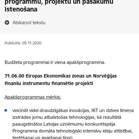
programmu, projektu un pasākumu
īstenošana
Atskaņot tekstu
Publicēts: 05.11.2020.
Budžeta programmai ir viena apakšprogramma.
71.06.00 Eiropas Ekonomikas zonas un Norvēģijas
finanšu instrumentu finansētie projekti
Apakšprogrammas mērķis:
veicināt videi draudzīgākas inovācijas, IKT un dzīves līmeņa
izstrādes jomu atbalstošas tehnoloģijas, kā rezultātā
paaugstinātos Latvijas uzņēmumu konkurētspēja.
Programma domāta tehnoloģiski intensīvu ideju attīstībai,
testēšanai un ieviešanai tirgū.