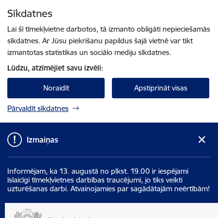
Pāriet uz lapas saturu
Sīkdatnes
Spied
lai meklētu
Enter
Lai šī tīmekļvietne darbotos, tā izmanto obligāti nepieciešamās
sīkdatnes. Ar Jūsu piekrišanu papildus šajā vietnē var tikt
izmantotas statistikas un sociālo mediju sīkdatnes.
Lūdzu, atzīmējiet savu izvēli:
Noraidīt
Apstiprināt visas
Pārvaldīt sīkdatnes
Izmaiņas
Informējam, ka 13. augustā no plkst. 19.00 ir iespējami
īslaicīgi tīmekļvietnes darbības traucējumi, jo tiks veikti
uzturēšanas darbi. Atvainojamies par sagādātajām neērtībām!