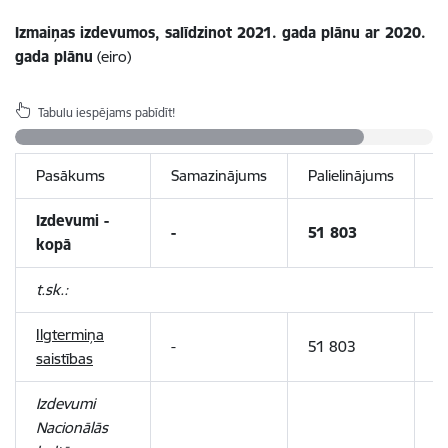
Izmaiņas izdevumos, salīdzinot 2021. gada plānu ar 2020.
gada plānu
(eiro)
Tabulu iespējams pabīdīt!
Pasākums
Samazinājums
Palielinājums
I
Izdevumi -
-
51 803
5
kopā
t.sk.:
Ilgtermiņa
-
51 803
5
saistības
Izdevumi
Nacionālās