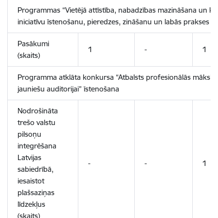
Programmas “Vietējā attīstība, nabadzības mazināšana un ku
iniciatīvu īstenošanu, pieredzes, zināšanu un labās prakses
Pasākumi
1
-
1
(skaits)
Programma atklāta konkursa “Atbalsts profesionālās mākslas
jauniešu auditorijai” īstenošana
Nodrošināta
trešo valstu
pilsoņu
integrēšana
Latvijas
-
-
1
sabiedrībā,
iesaistot
plašsaziņas
līdzekļus
(skaits)