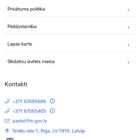
Privātuma politika
Piekļūstamība
Lapas karte
Sīkdatņu izvēles maiņa
Kontakti
+371 67095689
+371 67095405
E-pasts:
pasts@fm.gov.lv
Smilšu iela 1, Rīga, LV-1919, Latvija