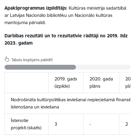
Apakšprogrammas izpildītājs:
Kultūras ministrija sadarbībā
ar Latvijas Nacionālo bibliotēku un Nacionālo kultūras
mantojuma pārvaldi.
Darbības rezultāti un to rezultatīvie rādītāji no 2019. līdz
2023. gadam
Tabulu iespējams pabīdīt!
2019. gads
2020. gada
2021
(izpilde)
plāns
plān
Nodrošināta kultūrpolitikas ieviešanai nepieciešamā finansēj
īstenošana un ieviešana
Īstenotie
3
-
2
projekti (skaits)