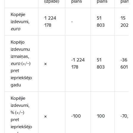
(izpilde)
plāns
plāns
plāns
Kopējie
1 224
51
15
izdevumi,
-
178
803
202
euro
Kopējo
izdevumu
izmaiņas,
-1 224
51
-36
euro
(+/–)
×
178
803
601
pret
iepriekšējo
gadu
Kopējie
izdevumi,
% (+/–)
×
-100
100
-70,7
pret
iepriekšējo