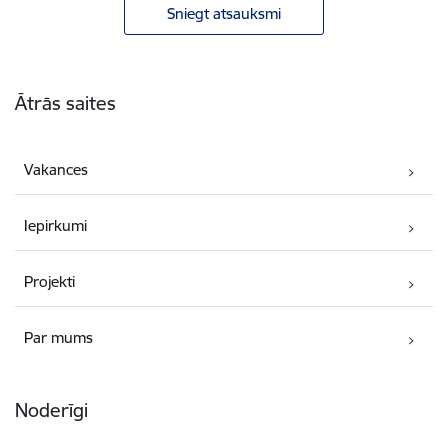
Sniegt atsauksmi
Kājene
Ātrās saites
Vakances
Iepirkumi
Projekti
Par mums
Noderīgi