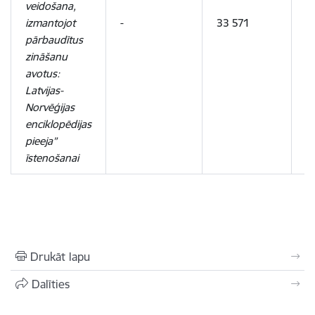
veidošana,
izmantojot
-
33 571
3
pārbaudītus
zināšanu
avotus:
Latvijas-
Norvēģijas
enciklopēdijas
pieeja”
īstenošanai
Drukāt lapu
Dalīties