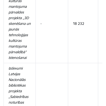
kultūras
mantojuma
pārvaldes
projekta „3D
skenēšana un
-
18 232
1
jaunās
tehnoloģijas
kultūras
mantojuma
pārvaldībā”
īstenošanai
Izdevumi
Latvijas
Nacionālās
bibliotēkas
projekta
„Sabiedrības
noturības