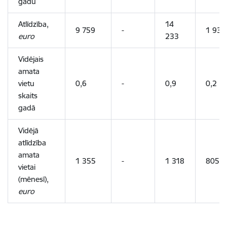
gadu
Atlīdzība,
14
9 759
-
1 932
euro
233
Vidējais
amata
vietu
0,6
-
0,9
0,2
skaits
gadā
Vidējā
atlīdzība
amata
1 355
-
1 318
805
vietai
(mēnesī)
,
euro