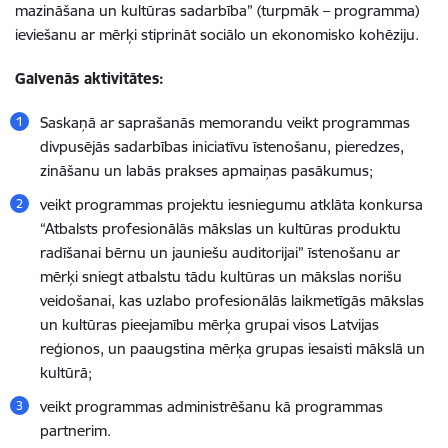
mazināšana un kultūras sadarbība”
(turpmāk – programma)
ieviešanu ar mērķi stiprināt sociālo un ekonomisko kohēziju.
Galvenās aktivitātes:
Saskaņā ar saprašanās memorandu veikt programmas
divpusējās sadarbības iniciatīvu īstenošanu, pieredzes,
zināšanu un labās prakses apmaiņas pasākumus;
veikt programmas projektu iesniegumu atklāta konkursa
“Atbalsts profesionālās mākslas un kultūras produktu
radīšanai bērnu un jauniešu auditorijai” īstenošanu ar
mērķi sniegt atbalstu tādu kultūras un mākslas norišu
veidošanai, kas uzlabo profesionālās laikmetīgās mākslas
un kultūras pieejamību mērķa grupai visos Latvijas
reģionos, un paaugstina mērķa grupas iesaisti mākslā un
kultūrā;
veikt programmas administrēšanu kā programmas
partnerim.