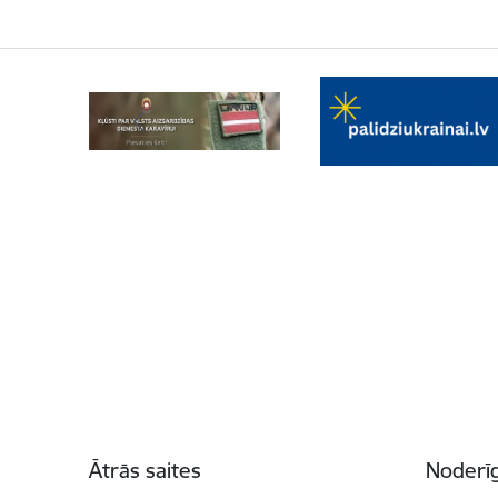
Kājene
Ātrās saites
Noderīg