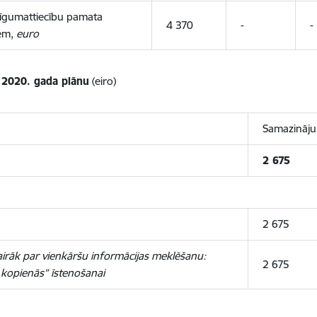
 līgumattiecību pamata
4 370
-
-
iem,
euro
r 2020. gada plānu
(eiro)
Samazināj
2 675
2 675
Vairāk par vienkāršu informācijas meklēšanu:
2 675
 kopienās” īstenošanai