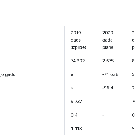
2019.
2020.
2
gads
gada
g
(izpilde)
plāns
p
74 302
2 675
8
ējo gadu
×
-71 628
5
×
-96,4
2
9 737
-
7
0,4
-
0
1 118
-
5