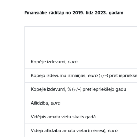
Finansiālie rādītāji no 2019. līdz 2023. gadam
Kopējie izdevumi,
euro
Kopējo izdevumu izmaiņas,
euro
(+/–) pret iepriekš
Kopējie izdevumi, % (+/–) pret iepriekšējo gadu
Atlīdzība,
euro
Vidējais amata vietu skaits gadā
Vidējā atlīdzība amata vietai
(mēnesī)
,
euro