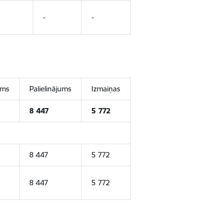
-
-
ums
Palielinājums
Izmaiņas
8 447
5 772
8 447
5 772
8 447
5 772