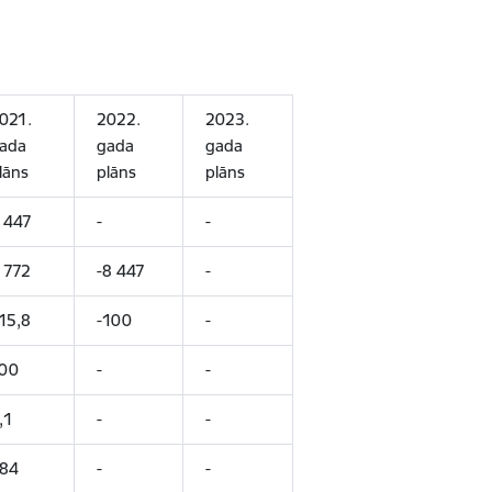
021.
2022.
2023.
ada
gada
gada
lāns
plāns
plāns
 447
-
-
 772
-8 447
-
15,8
-100
-
00
-
-
,1
-
-
84
-
-