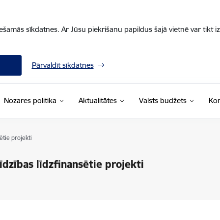
iešamās sīkdatnes. Ar Jūsu piekrišanu papildus šajā vietnē var tikt i
Pārvaldīt sīkdatnes
Nozares politika
Aktualitātes
Valsts budžets
Kon
ētie projekti
īdzības līdzfinansētie projekti