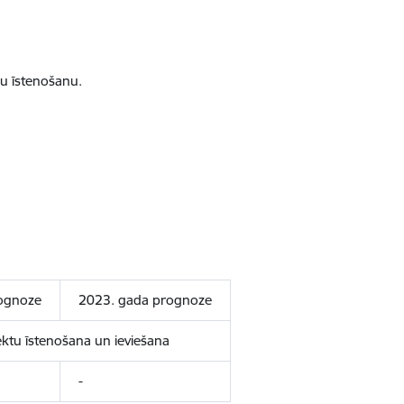
gu īstenošanu.
ognoze
2023. gada prognoze
jektu īstenošana un ieviešana
-