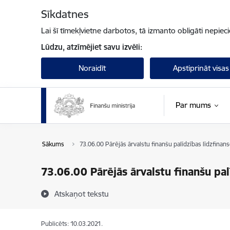
Pāriet uz lapas saturu
Sīkdatnes
Lai šī tīmekļvietne darbotos, tā izmanto obligāti nepiec
Lūdzu, atzīmējiet savu izvēli:
Noraidīt
Apstiprināt visas
Par mums
Sākums
73.06.00 Pārējās ārvalstu finanšu palīdzības līdzfinans
73.06.00 Pārējās ārvalstu finanšu pal
Atskaņot tekstu
Publicēts: 10.03.2021.