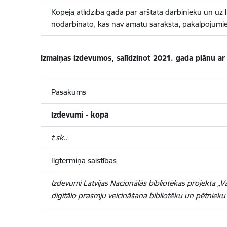
Kopējā atlīdzība gadā par ārštata darbinieku un uz
nodarbināto, kas nav amatu sarakstā, pakalpojum
Izmaiņas izdevumos, salīdzinot 2021. gada plānu a
Pasākums
Izdevumi - kopā
t.sk.:
Ilgtermiņa saistības
Izdevumi Latvijas Nacionālās bibliotēkas projekta „
digitālo prasmju veicināšana bibliotēku un pētnieku