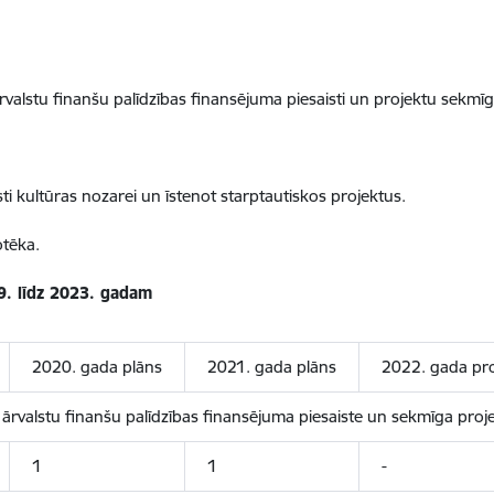
ārvalstu finanšu palīdzības finansējuma piesaisti un projektu sekmī
sti kultūras nozarei un īstenot starptautiskos projektus.
otēka.
19. līdz 2023. gadam
2020. gada plāns
2021. gada plāns
2022. gada pr
ā ārvalstu finanšu palīdzības finansējuma piesaiste un sekmīga pro
1
1
-