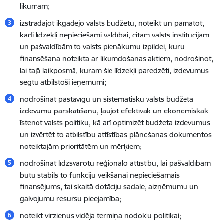
likumam;
izstrādājot ikgadējo valsts budžetu, noteikt un pamatot,
kādi līdzekļi nepieciešami valdībai, citām valsts institūcijām
un pašvaldībām to valsts pienākumu izpildei, kuru
finansēšana noteikta ar likumdošanas aktiem, nodrošinot,
lai tajā laikposmā, kuram šie līdzekļi paredzēti, izdevumus
segtu atbilstoši ieņēmumi;
nodrošināt pastāvīgu un sistemātisku valsts budžeta
izdevumu pārskatīšanu, ļaujot efektīvāk un ekonomiskāk
īstenot valsts politiku, kā arī optimizēt budžeta izdevumus
un izvērtēt to atbilstību attīstības plānošanas dokumentos
noteiktajām prioritātēm un mērķiem;
nodrošināt līdzsvarotu reģionālo attīstību, lai pašvaldībām
būtu stabils to funkciju veikšanai nepieciešamais
finansējums, tai skaitā dotāciju sadale, aizņēmumu un
galvojumu resursu pieejamība;
noteikt virzienus vidēja termiņa nodokļu politikai;