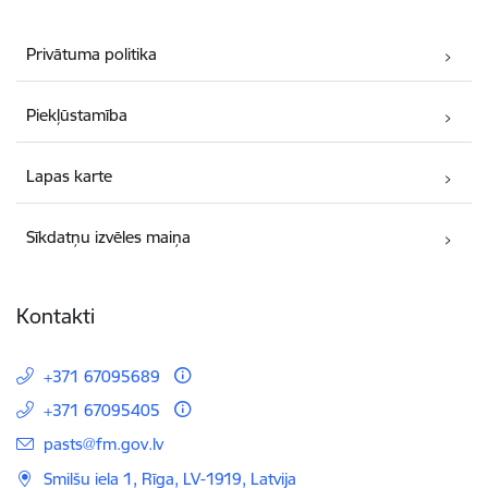
Privātuma politika
Piekļūstamība
Lapas karte
Sīkdatņu izvēles maiņa
Kontakti
+371 67095689
+371 67095405
E-pasts:
pasts@fm.gov.lv
Smilšu iela 1, Rīga, LV-1919, Latvija