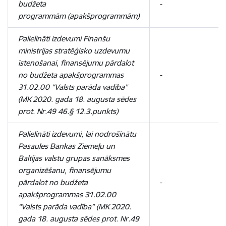
budžeta
-
programmām (apakšprogrammām)
Palielināti izdevumi Finanšu
ministrijas stratēģisko uzdevumu
īstenošanai, finansējumu pārdalot
no budžeta apakšprogrammas
-
31.02.00 “Valsts parāda vadība”
(MK 2020. gada 18. augusta sēdes
prot. Nr.49 46.§ 12.3.punkts)
Palielināti izdevumi, lai nodrošinātu
Pasaules Bankas Ziemeļu un
Baltijas valstu grupas sanāksmes
organizēšanu, finansējumu
pārdalot no budžeta
-
apakšprogrammas 31.02.00
“Valsts parāda vadība” (MK 2020.
gada 18. augusta sēdes prot. Nr.49