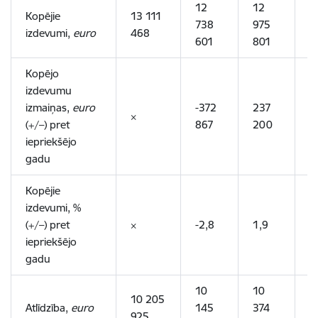
12
12
1
Kopējie
13 111
738
975
9
izdevumi,
euro
468
601
801
1
Kopējo
izdevumu
izmaiņas,
euro
-372
237
-
×
(+/–) pret
867
200
6
iepriekšējo
gadu
Kopējie
izdevumi, %
(+/–) pret
×
-2,8
1,9
-
iepriekšējo
gadu
10
10
1
10 205
Atlīdzība,
euro
145
374
3
925