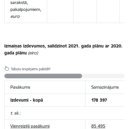
sarakstā,
pakalpojumiem,
euro
Izmaiņas izdevumos, salīdzinot 2021. gada plānu ar 2020.
gada plānu
(eiro)
Tabulu iespējams pabīdīt!
Pasākums
Samazinājums
Izdevumi - kopā
178 397
t. sk.:
Vienreizēji pasākumi
85 495