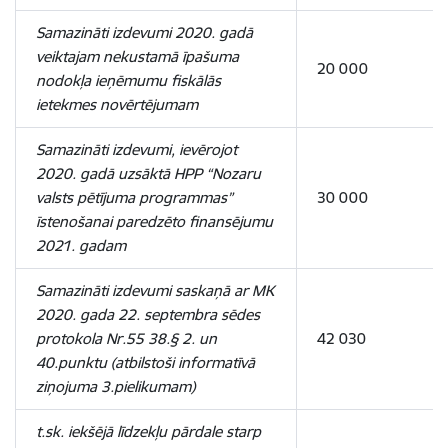
Samazināti izdevumi 2020. gadā
veiktajam nekustamā īpašuma
20 000
nodokļa ieņēmumu fiskālās
ietekmes novērtējumam
Samazināti izdevumi, ievērojot
2020. gadā uzsāktā HPP “Nozaru
valsts pētījuma programmas”
30 000
īstenošanai paredzēto finansējumu
2021. gadam
Samazināti izdevumi saskaņā ar MK
2020. gada 22. septembra sēdes
protokola Nr.55 38.§ 2. un
42 030
40.punktu (atbilstoši informatīvā
ziņojuma 3.pielikumam)
t.sk. iekšējā līdzekļu pārdale starp