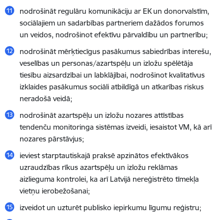
nodrošināt regulāru komunikāciju ar EK un donorvalstīm,
sociālajiem un sadarbības partneriem dažādos forumos
un veidos, nodrošinot efektīvu pārvaldību un partnerību;
nodrošināt mērķtiecīgus pasākumus sabiedrības interešu,
veselības un personas/azartspēļu un izložu spēlētāja
tiesību aizsardzībai un labklājībai, nodrošinot kvalitatīvus
izklaides pasākumus sociāli atbildīgā un atkarības riskus
neradošā veidā;
nodrošināt azartspēļu un izložu nozares attīstības
tendenču monitoringa sistēmas izveidi, iesaistot VM, kā arī
nozares pārstāvjus;
ieviest starptautiskajā praksē apzinātos efektīvākos
uzraudzības rīkus azartspēļu un izložu reklāmas
aizlieguma kontrolei, ka arī Latvijā nereģistrēto tīmekļa
vietņu ierobežošanai;
izveidot un uzturēt publisko iepirkumu līgumu reģistru;