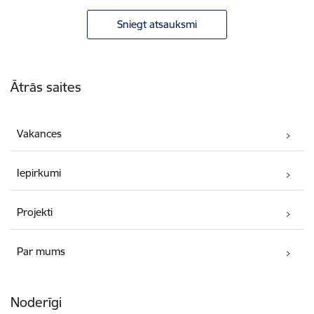
Sniegt atsauksmi
Kājene
Ātrās saites
Vakances
Iepirkumi
Projekti
Par mums
Noderīgi