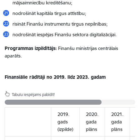
mājsaimniecību kreditēšanu;
nodrošināt kapitāla tirgus attīstību;
risināt Finanšu instrumentu tirgus nepilnības;
nodrošināt iespējas Finanšu sektora digitalizācijai.
Programmas izpildītājs:
Finanšu ministrijas centrālais
aparāts.
Finansiālie rādītāji no 2019. līdz 2023. gadam
Tabulu iespējams pabīdīt!
2019.
2020.
2021.
2
gads
gada
gada
g
(izpilde)
plāns
plāns
p