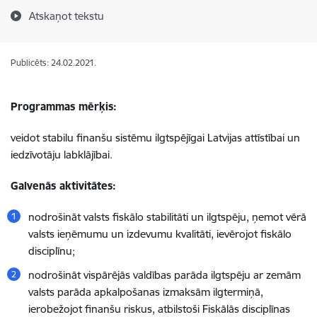
Atskaņot tekstu
Publicēts: 24.02.2021.
Programmas mērķis:
veidot stabilu finanšu sistēmu ilgtspējīgai Latvijas attīstībai un
iedzīvotāju labklājībai.
Galvenās aktivitātes:
nodrošināt valsts fiskālo stabilitāti un ilgtspēju, ņemot vērā
valsts ieņēmumu un izdevumu kvalitāti, ievērojot fiskālo
disciplīnu;
nodrošināt vispārējās valdības parāda ilgtspēju ar zemām
valsts parāda apkalpošanas izmaksām ilgtermiņā,
ierobežojot finanšu riskus, atbilstoši Fiskālās disciplīnas