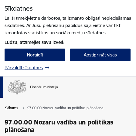
Pāriet uz lapas saturu
Sīkdatnes
Spied
lai meklētu
Enter
Lai šī tīmekļvietne darbotos, tā izmanto obligāti nepieciešamās
sīkdatnes. Ar Jūsu piekrišanu papildus šajā vietnē var tikt
izmantotas statistikas un sociālo mediju sīkdatnes.
Lūdzu, atzīmējiet savu izvēli:
Noraidīt
Apstiprināt visas
Pārvaldīt sīkdatnes
Sākums
97.00.00 Nozaru vadība un politikas plānošana
97.00.00 Nozaru vadība un politikas
plānošana