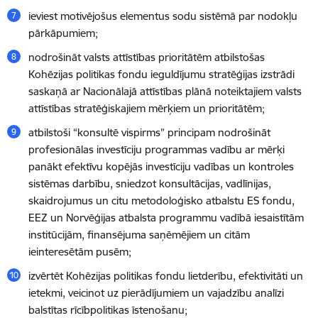
ieviest motivējošus elementus sodu sistēmā par nodokļu
pārkāpumiem;
nodrošināt valsts attīstības prioritātēm atbilstošas
Kohēzijas politikas fondu ieguldījumu stratēģijas izstrādi
saskaņā ar Nacionālajā attīstības plānā noteiktajiem valsts
attīstības stratēģiskajiem mērķiem un prioritātēm;
atbilstoši “konsultē vispirms” principam nodrošināt
profesionālas investīciju programmas vadību ar mērķi
panākt efektīvu kopējās investīciju vadības un kontroles
sistēmas darbību, sniedzot konsultācijas, vadlīnijas,
skaidrojumus un citu metodoloģisko atbalstu ES fondu,
EEZ un Norvēģijas atbalsta programmu vadībā iesaistītām
institūcijām, finansējuma saņēmējiem un citām
ieinteresētām pusēm;
izvērtēt Kohēzijas politikas fondu lietderību, efektivitāti un
ietekmi, veicinot uz pierādījumiem un vajadzību analīzi
balstītas rīcībpolitikas īstenošanu;