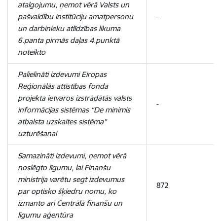
atalgojumu, ņemot vērā Valsts un
pašvaldību institūciju amatpersonu
-
un darbinieku atlīdzības likuma
6.panta pirmās daļas 4.punktā
noteikto
Palielināti izdevumi Eiropas
Reģionālās attīstības fonda
projekta ietvaros izstrādātās valsts
-
informācijas sistēmas “De minimis
atbalsta uzskaites sistēma”
uzturēšanai
Samazināti izdevumi, ņemot vērā
noslēgto līgumu, lai Finanšu
ministrija varētu segt izdevumus
872
par optisko šķiedru nomu, ko
izmanto arī Centrālā finanšu un
līgumu aģentūra