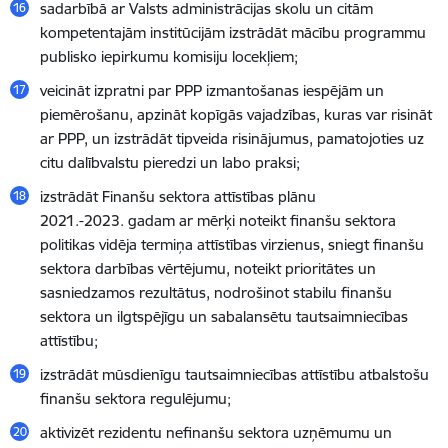
sadarbībā ar Valsts administrācijas skolu un citām
kompetentajām institūcijām izstrādāt mācību programmu
publisko iepirkumu komisiju locekļiem;
veicināt izpratni par PPP izmantošanas iespējām un
piemērošanu, apzināt kopīgās vajadzības, kuras var risināt
ar PPP, un izstrādāt tipveida risinājumus, pamatojoties uz
citu dalībvalstu pieredzi un labo praksi;
izstrādāt Finanšu sektora attīstības plānu
2021.-2023. gadam ar mērķi noteikt finanšu sektora
politikas vidēja termiņa attīstības virzienus, sniegt finanšu
sektora darbības vērtējumu, noteikt prioritātes un
sasniedzamos rezultātus, nodrošinot stabilu finanšu
sektora un ilgtspējīgu un sabalansētu tautsaimniecības
attīstību;
izstrādāt mūsdienīgu tautsaimniecības attīstību atbalstošu
finanšu sektora regulējumu;
aktivizēt rezidentu nefinanšu sektora uzņēmumu un