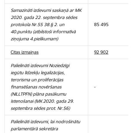
Samazināti izdevumi saskaņā ar MK
2020. gada 22. septembra sēdes
protokola Nr.55 38.§ 2. un
85 495
40.punktu (atbilstoši informatīvā
ziņojuma 4.pielikumam)
Citas izmaiņas
92 902
Palielināti izdevumi Noziedzīgi
iegūtu līdzekļu legalizācijas,
terorisma un proliferācijas
finansēšanas novēršanas
-
(NILLTPFN) plāna pasākumu
īstenošanai (MK 2020. gada 29.
septembra sēdes prot. Nr.56)
Palielināti izdevumi, lai nodrošinātu
parlamentārā sekretāra