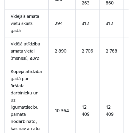
263
860
2
Vidējais amata
vietu skaits
294
312
312
3
gadā
Vidējā atlīdzība
amata vietai
2 890
2 706
2 768
2
(mēnesī),
euro
Kopējā atlīdzība
gadā par
ārštata
darbinieku un
uz
līgumattiecību
12
12
1
10 364
pamata
409
409
4
nodarbināto,
kas nav amatu