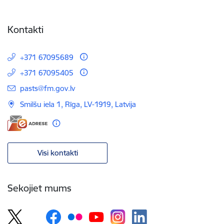
Kontakti
+371 67095689
+371 67095405
E-pasts:
pasts@fm.gov.lv
Smilšu iela 1, Rīga, LV-1919, Latvija
Visi kontakti
Sekojiet mums