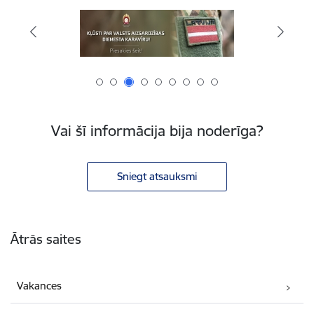
Vai šī informācija bija noderīga?
Sniegt atsauksmi
Kājene
Ātrās saites
Vakances