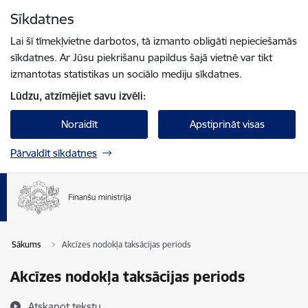
Pāriet uz lapas saturu
Sīkdatnes
Spied
lai meklētu
Enter
Lai šī tīmekļvietne darbotos, tā izmanto obligāti nepieciešamās
sīkdatnes. Ar Jūsu piekrišanu papildus šajā vietnē var tikt
izmantotas statistikas un sociālo mediju sīkdatnes.
Lūdzu, atzīmējiet savu izvēli:
Noraidīt
Apstiprināt visas
Pārvaldīt sīkdatnes
Sākums
Akcīzes nodokļa taksācijas periods
Akcīzes nodokļa taksācijas periods
Atskaņot tekstu