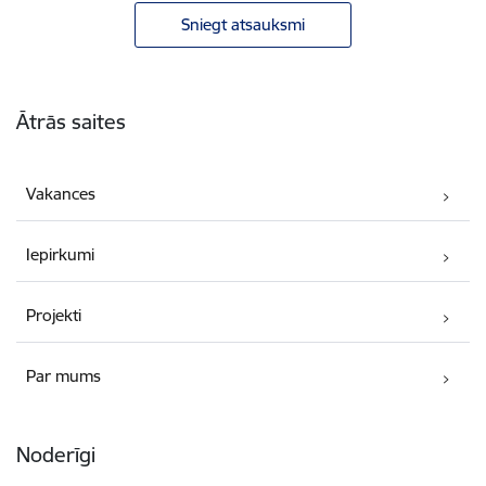
Sniegt atsauksmi
Kājene
Ātrās saites
Vakances
Iepirkumi
Projekti
Par mums
Noderīgi