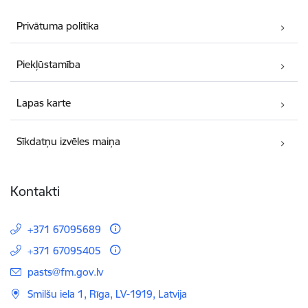
Privātuma politika
Piekļūstamība
Lapas karte
Sīkdatņu izvēles maiņa
Kontakti
+371 67095689
+371 67095405
E-pasts:
pasts@fm.gov.lv
Smilšu iela 1, Rīga, LV-1919, Latvija