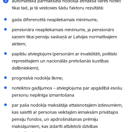
automātiskā pārmaksātā nodokļa atmaksa varēs notikt
tikai tad, ja tā veidosies šādu faktoru rezultātā:
gada diferencētā neapliekamais minimums;
pensionāra neapliekamais minimums, ja pensionārs
saņem tikai pensiju saskaņā ar Latvijas normatīvajiem
aktiem;
papildu atvieglojumi (personām ar invaliditāti, politiski
represētajiem un nacionālās pretošanās kustības
dalībniekiem);
progresīvā nodokļa likme;
noteiktos gadījumos
–
atvieglojuma par apgādībā esošu
personu nepilnīga izmantošana
par paša nodokļa maksātāja attaisnotajiem izdevumiem,
kas saistīti ar personas veiktajām iemaksām privātajos
pensiju fondos, un apdrošināšanas prēmiju
maksājumiem, kas izdarīti atbilstoši dzīvības