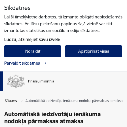
Pāriet uz lapas saturu
Sīkdatnes
Spied
lai meklētu
Enter
Lai šī tīmekļvietne darbotos, tā izmanto obligāti nepieciešamās
sīkdatnes. Ar Jūsu piekrišanu papildus šajā vietnē var tikt
izmantotas statistikas un sociālo mediju sīkdatnes.
Lūdzu, atzīmējiet savu izvēli:
Noraidīt
Apstiprināt visas
Pārvaldīt sīkdatnes
Sākums
Automātiskā iedzīvotāju ienākuma nodokļa pārmaksas atmaksa
Automātiskā iedzīvotāju ienākuma
nodokļa pārmaksas atmaksa