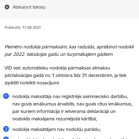
Atskaņot tekstu
Publicēts: 17.08.2021.
Piemēro nodokļa pārmaksām, kas radušās, aprēķinot nodokli
par 2022. taksācijas gadu un turpmākajiem gadiem
VID veic automātisku
nodokļa pārmaksas
atmaksu
pēctaksācijas gadā no 1.oktobra līdz 31.decembrim
, ja tiek
izpildīti noteikti nosacījumi:
nodokļa maksātājs nav reģistrējis saimniecisko darbību,
nav guvis ienākumus ārvalstīs, nav guvis citus ienākumus,
par kuriem informācija ir ietverama deklarācijā un
nodoklis maksājams rezumējošā kārtībā;
nodokļa maksātājam nav nodokļu parādu;