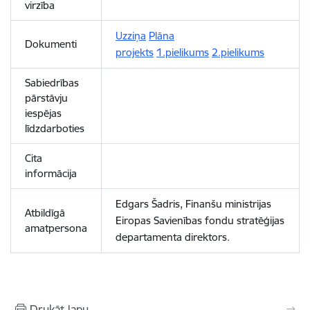
virzība
Uzziņa
Plāna
Dokumenti
projekts
1.pielikums
2.pielikums
Sabiedrības
pārstāvju
iespējas
līdzdarboties
Cita
informācija
Edgars Šadris, Finanšu ministrijas
Atbildīgā
Eiropas Savienības fondu stratēģijas
amatpersona
departamenta direktors.
Drukāt lapu