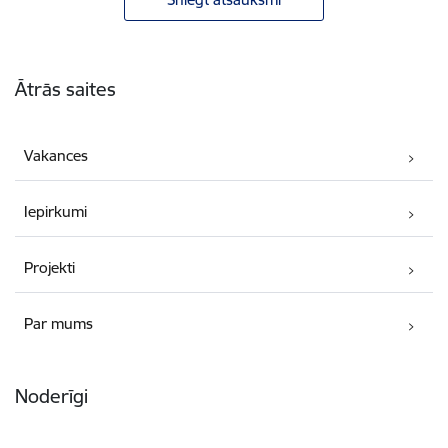
Kājene
Ātrās saites
Vakances
Iepirkumi
Projekti
Par mums
Noderīgi