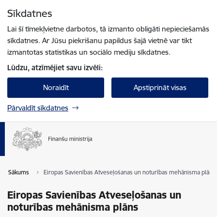
Pāriet uz lapas saturu
Sīkdatnes
Spied
lai meklētu
Enter
Lai šī tīmekļvietne darbotos, tā izmanto obligāti nepieciešamās
sīkdatnes. Ar Jūsu piekrišanu papildus šajā vietnē var tikt
izmantotas statistikas un sociālo mediju sīkdatnes.
Lūdzu, atzīmējiet savu izvēli:
Noraidīt
Apstiprināt visas
Pārvaldīt sīkdatnes
Sākums
Eiropas Savienības Atveseļošanas un noturības mehānisma plāns
Eiropas Savienības Atveseļošanas un
noturības mehānisma plāns