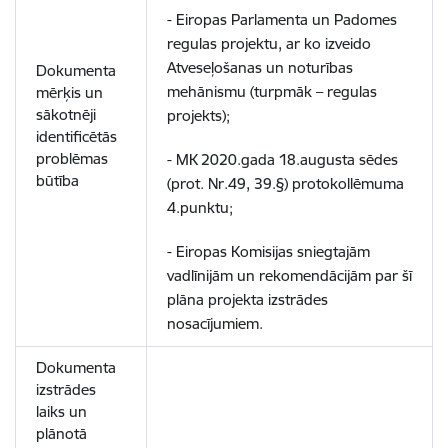
- Eiropas Parlamenta un Padomes
regulas projektu, ar ko izveido
Atveseļošanas un noturības
Dokumenta
mehānismu (turpmāk – regulas
mērķis un
sākotnēji
projekts);
identificētās
problēmas
- MK 2020.gada 18.augusta sēdes
būtība
(prot. Nr.49, 39.§) protokollēmuma
4.punktu;
- Eiropas Komisijas sniegtajām
vadlīnijām un rekomendācijām par šī
plāna projekta izstrādes
nosacījumiem.
Dokumenta
izstrādes
laiks un
plānotā