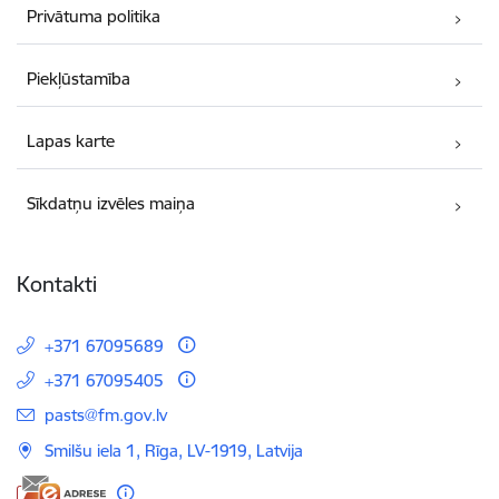
Privātuma politika
Piekļūstamība
Lapas karte
Sīkdatņu izvēles maiņa
Kontakti
+371 67095689
+371 67095405
E-pasts:
pasts@fm.gov.lv
Smilšu iela 1, Rīga, LV-1919, Latvija