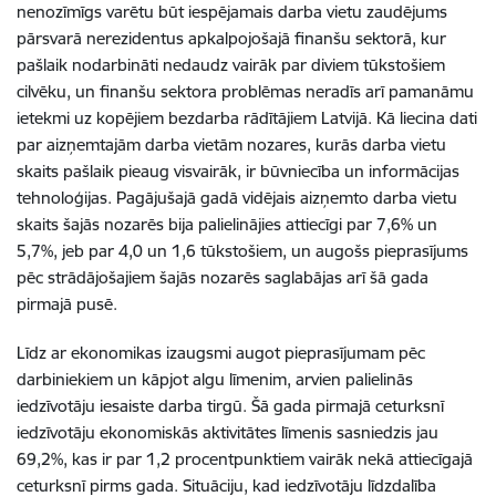
nenozīmīgs varētu būt iespējamais darba vietu zaudējums
pārsvarā nerezidentus apkalpojošajā finanšu sektorā, kur
pašlaik nodarbināti nedaudz vairāk par diviem tūkstošiem
cilvēku, un finanšu sektora problēmas neradīs arī pamanāmu
ietekmi uz kopējiem bezdarba rādītājiem Latvijā. Kā liecina dati
par aizņemtajām darba vietām nozares, kurās darba vietu
skaits pašlaik pieaug visvairāk, ir būvniecība un informācijas
tehnoloģijas. Pagājušajā gadā vidējais aizņemto darba vietu
skaits šajās nozarēs bija palielinājies attiecīgi par 7,6% un
5,7%, jeb par 4,0 un 1,6 tūkstošiem, un augošs pieprasījums
pēc strādājošajiem šajās nozarēs saglabājas arī šā gada
pirmajā pusē.
Līdz ar ekonomikas izaugsmi augot pieprasījumam pēc
darbiniekiem un kāpjot algu līmenim, arvien palielinās
iedzīvotāju iesaiste darba tirgū. Šā gada pirmajā ceturksnī
iedzīvotāju ekonomiskās aktivitātes līmenis sasniedzis jau
69,2%, kas ir par 1,2 procentpunktiem vairāk nekā attiecīgajā
ceturksnī pirms gada. Situāciju, kad iedzīvotāju līdzdalība