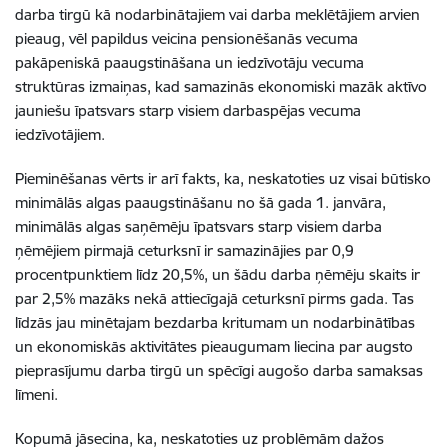
darba tirgū kā nodarbinātajiem vai darba meklētājiem arvien
pieaug, vēl papildus veicina pensionēšanās vecuma
pakāpeniskā paaugstināšana un iedzīvotāju vecuma
struktūras izmaiņas, kad samazinās ekonomiski mazāk aktīvo
jauniešu īpatsvars starp visiem darbaspējas vecuma
iedzīvotājiem.
Pieminēšanas vērts ir arī fakts, ka, neskatoties uz visai būtisko
minimālās algas paaugstināšanu no šā gada 1. janvāra,
minimālās algas saņēmēju īpatsvars starp visiem darba
ņēmējiem pirmajā ceturksnī ir samazinājies par 0,9
procentpunktiem līdz 20,5%, un šādu darba ņēmēju skaits ir
par 2,5% mazāks nekā attiecīgajā ceturksnī pirms gada. Tas
līdzās jau minētajam bezdarba kritumam un nodarbinātības
un ekonomiskās aktivitātes pieaugumam liecina par augsto
pieprasījumu darba tirgū un spēcīgi augošo darba samaksas
līmeni.
Kopumā jāsecina, ka, neskatoties uz problēmām dažos