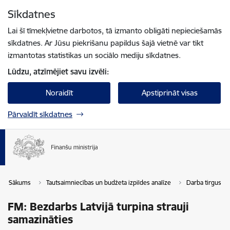
Pāriet uz lapas saturu
Sīkdatnes
Spied
lai meklētu
Enter
Lai šī tīmekļvietne darbotos, tā izmanto obligāti nepieciešamās
sīkdatnes. Ar Jūsu piekrišanu papildus šajā vietnē var tikt
izmantotas statistikas un sociālo mediju sīkdatnes.
Lūdzu, atzīmējiet savu izvēli:
Noraidīt
Apstiprināt visas
Pārvaldīt sīkdatnes
Sākums
Tautsaimniecības un budžeta izpildes analīze
Darba tirgus
FM: Bezdarbs Latvijā turpina strauji
samazināties