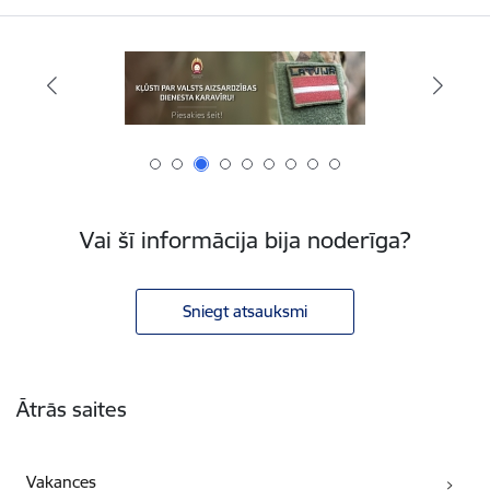
Vai šī informācija bija noderīga?
Sniegt atsauksmi
Kājene
Ātrās saites
Vakances