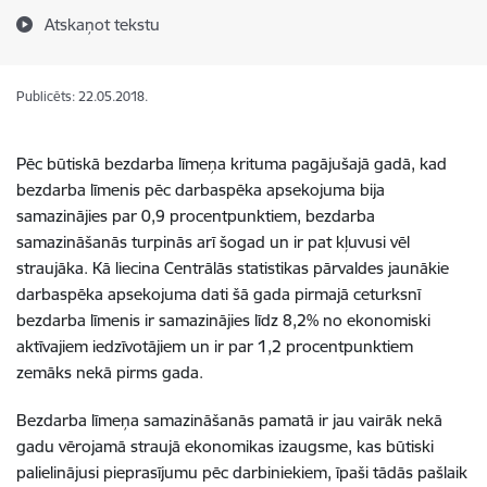
Atskaņot tekstu
Publicēts: 22.05.2018.
Pēc būtiskā bezdarba līmeņa krituma pagājušajā gadā, kad
bezdarba līmenis pēc darbaspēka apsekojuma bija
samazinājies par 0,9 procentpunktiem, bezdarba
samazināšanās turpinās arī šogad un ir pat kļuvusi vēl
straujāka. Kā liecina Centrālās statistikas pārvaldes jaunākie
darbaspēka apsekojuma dati šā gada pirmajā ceturksnī
bezdarba līmenis ir samazinājies līdz 8,2% no ekonomiski
aktīvajiem iedzīvotājiem un ir par 1,2 procentpunktiem
zemāks nekā pirms gada.
Bezdarba līmeņa samazināšanās pamatā ir jau vairāk nekā
gadu vērojamā straujā ekonomikas izaugsme, kas būtiski
palielinājusi pieprasījumu pēc darbiniekiem, īpaši tādās pašlaik