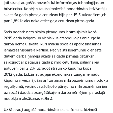
ļoti strauji augošās nozarēs kā informācijas tehnoloģijas un
būvniecība. Kopējais tautsaimniecībā nodarbināto iedzīvotāju
skaits šā gada pirmajā ceturksnī bijis par 15,5 tūkstošiem jeb
par 1,8% lielāks nekā attiecīgajā ceturksnī pirms gada.
Šāds nodarbināto skaita pieaugums ir straujākais kopš
2015.gada beigām un vienlaikus atspoguļojas arī augošā
darba ņēmēju skaitā, kuri maksā sociālās apdrošināšanas
iemaksas vispārējā kārtībā. Pēc Valsts ieņēmumu dienesta
datiem darba ņēmēju skaits šā gada pirmajā ceturksnī,
salīdzinot ar pagājušā gada pirmo ceturksni, palielinājies
aptuveni par 2,2%, uzrādot straujāko kāpumu kopš
2012.gada. Līdzās straujajai ekonomikas izaugsmei šādu
kāpumu ir veicinājušas arī izmaiņas mikrouzņēmumu nodokļa
regulējumā, veicinot strādājošo pāreju no mikrouzņēmumiem
uz sociāli daudz aizsargātākajiem darba ņēmējiem parastajā
nodokļu maksāšanas režīmā.
Uz šī strauji augošā nodarbināto skaita fona salīdzinoši