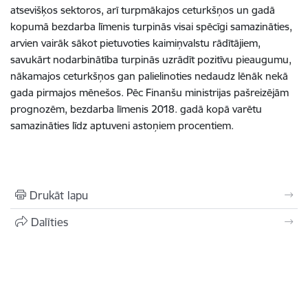
atsevišķos sektoros, arī turpmākajos ceturkšņos un gadā
kopumā bezdarba līmenis turpinās visai spēcīgi samazināties,
arvien vairāk sākot pietuvoties kaimiņvalstu rādītājiem,
savukārt nodarbinātība turpinās uzrādīt pozitīvu pieaugumu,
nākamajos ceturkšņos gan palielinoties nedaudz lēnāk nekā
gada pirmajos mēnešos. Pēc Finanšu ministrijas pašreizējām
prognozēm, bezdarba līmenis 2018. gadā kopā varētu
samazināties līdz aptuveni astoņiem procentiem.
Drukāt lapu
Dalīties