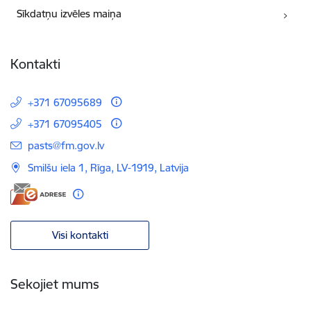
Sīkdatņu izvēles maiņa
Kontakti
+371 67095689
+371 67095405
E-pasts:
pasts@fm.gov.lv
Smilšu iela 1, Rīga, LV-1919, Latvija
Visi kontakti
Sekojiet mums