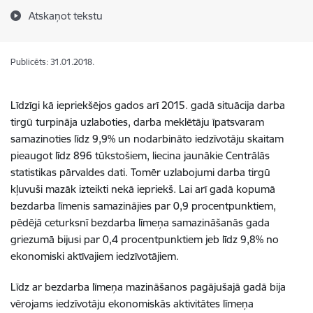
Atskaņot tekstu
Publicēts: 31.01.2018.
Līdzīgi kā iepriekšējos gados arī 2015. gadā situācija darba
tirgū turpināja uzlaboties, darba meklētāju īpatsvaram
samazinoties līdz 9,9% un nodarbināto iedzīvotāju skaitam
pieaugot līdz 896 tūkstošiem, liecina jaunākie Centrālās
statistikas pārvaldes dati. Tomēr uzlabojumi darba tirgū
kļuvuši mazāk izteikti nekā iepriekš. Lai arī gadā kopumā
bezdarba līmenis samazinājies par 0,9 procentpunktiem,
pēdējā ceturksnī bezdarba līmeņa samazināšanās gada
griezumā bijusi par 0,4 procentpunktiem jeb līdz 9,8% no
ekonomiski aktīvajiem iedzīvotājiem.
Līdz ar bezdarba līmeņa mazināšanos pagājušajā gadā bija
vērojams iedzīvotāju ekonomiskās aktivitātes līmeņa