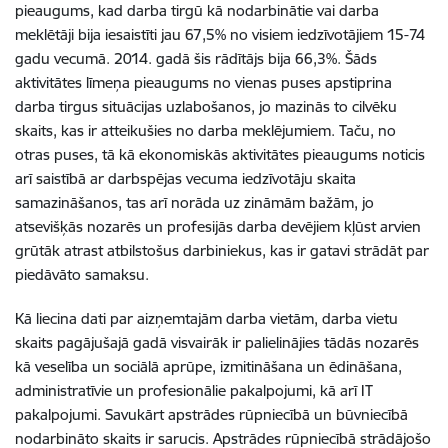
pieaugums, kad darba tirgū kā nodarbinātie vai darba
meklētāji bija iesaistīti jau 67,5% no visiem iedzīvotājiem 15-74
gadu vecumā. 2014. gadā šis rādītājs bija 66,3%. Šāds
aktivitātes līmeņa pieaugums no vienas puses apstiprina
darba tirgus situācijas uzlabošanos, jo mazinās to cilvēku
skaits, kas ir atteikušies no darba meklējumiem. Taču, no
otras puses, tā kā ekonomiskās aktivitātes pieaugums noticis
arī saistībā ar darbspējas vecuma iedzīvotāju skaita
samazināšanos, tas arī norāda uz zināmām bažām, jo
atsevišķās nozarēs un profesijās darba devējiem kļūst arvien
grūtāk atrast atbilstošus darbiniekus, kas ir gatavi strādāt par
piedāvāto samaksu.
Kā liecina dati par aizņemtajām darba vietām, darba vietu
skaits pagājušajā gadā visvairāk ir palielinājies tādās nozarēs
kā veselība un sociālā aprūpe, izmitināšana un ēdināšana,
administratīvie un profesionālie pakalpojumi, kā arī IT
pakalpojumi. Savukārt apstrādes rūpniecībā un būvniecībā
nodarbināto skaits ir sarucis. Apstrādes rūpniecībā strādājošo