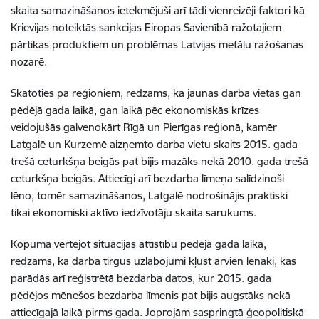
skaita samazināšanos ietekmējuši arī tādi vienreizēji faktori kā
Krievijas noteiktās sankcijas Eiropas Savienībā ražotajiem
pārtikas produktiem un problēmas Latvijas metālu ražošanas
nozarē.
Skatoties pa reģioniem, redzams, ka jaunas darba vietas gan
pēdējā gada laikā, gan laikā pēc ekonomiskās krīzes
veidojušās galvenokārt Rīgā un Pierīgas reģionā, kamēr
Latgalē un Kurzemē aizņemto darba vietu skaits 2015. gada
trešā ceturkšņa beigās pat bijis mazāks nekā 2010. gada trešā
ceturkšņa beigās. Attiecīgi arī bezdarba līmeņa salīdzinoši
lēno, tomēr samazināšanos, Latgalē nodrošinājis praktiski
tikai ekonomiski aktīvo iedzīvotāju skaita sarukums.
Kopumā vērtējot situācijas attīstību pēdējā gada laikā,
redzams, ka darba tirgus uzlabojumi kļūst arvien lēnāki, kas
parādās arī reģistrētā bezdarba datos, kur 2015. gada
pēdējos mēnešos bezdarba līmenis pat bijis augstāks nekā
attiecīgajā laikā pirms gada. Joprojām saspringtā ģeopolitiskā