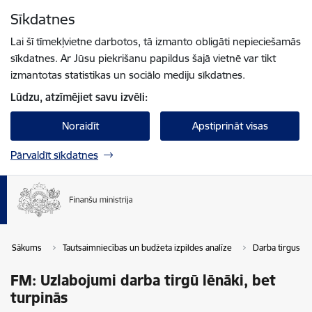
Pāriet uz lapas saturu
Sīkdatnes
Spied
lai meklētu
Enter
Lai šī tīmekļvietne darbotos, tā izmanto obligāti nepieciešamās
sīkdatnes. Ar Jūsu piekrišanu papildus šajā vietnē var tikt
izmantotas statistikas un sociālo mediju sīkdatnes.
Lūdzu, atzīmējiet savu izvēli:
Noraidīt
Apstiprināt visas
Pārvaldīt sīkdatnes
Sākums
Tautsaimniecības un budžeta izpildes analīze
Darba tirgus
FM: Uzlabojumi darba tirgū lēnāki, bet
turpinās