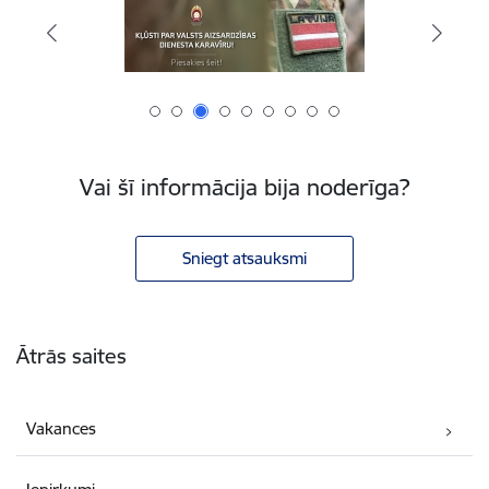
Vai šī informācija bija noderīga?
Sniegt atsauksmi
Kājene
Ātrās saites
Vakances