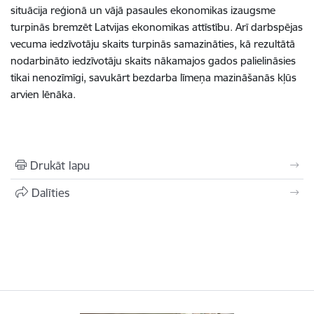
situācija reģionā un vājā pasaules ekonomikas izaugsme
turpinās bremzēt Latvijas ekonomikas attīstību. Arī darbspējas
vecuma iedzīvotāju skaits turpinās samazināties, kā rezultātā
nodarbināto iedzīvotāju skaits nākamajos gados palielināsies
tikai nenozīmīgi, savukārt bezdarba līmeņa mazināšanās kļūs
arvien lēnāka.
Drukāt lapu
Dalīties