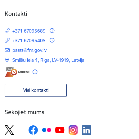
Kontakti
+371 67095689
+371 67095405
E-pasts:
pasts@fm.gov.lv
Smilšu iela 1, Rīga, LV-1919, Latvija
Visi kontakti
Sekojiet mums