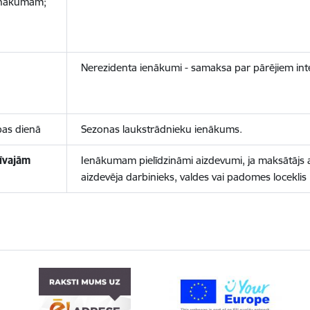
enākumam;
Nerezidenta ienākumi - samaksa par pārējiem int
bas dienā
Sezonas laukstrādnieku ienākums.
īvajām
Ienākumam pielīdzināmi aizdevumi, ja maksātājs 
aizdevēja darbinieks, valdes vai padomes loceklis