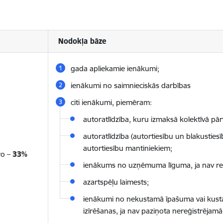
Nodokļa bāze
gada apliekamie ienākumi;
ienākumi no saimnieciskās darbības
citi ienākumi, piemēram:
autoratlīdzība, kuru izmaksā kolektīvā pār
autoratlīdzība (autortiesību un blakustiesī
autortiesību mantiniekiem;
ro –
33
%
ienākums no uzņēmuma līguma, ja nav reģ
azartspēļu laimests;
ienākumi no nekustamā īpašuma vai kus
izīrēšanas, ja nav paziņota nereģistrējamā