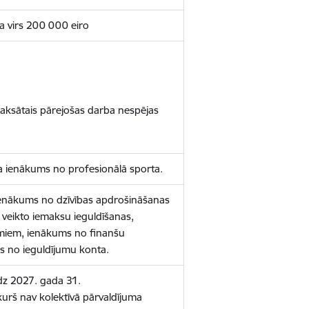
 virs 200 000 eiro
aksātais pārejošas darba nespējas
ba ienākums no profesionālā sporta.
 ienākums no dzīvības apdrošināšanas
 veikto iemaksu ieguldīšanas,
miem, ienākums no finanšu
s no ieguldījumu konta.
īdz 2027. gada 31.
urš nav kolektīvā pārvaldījuma