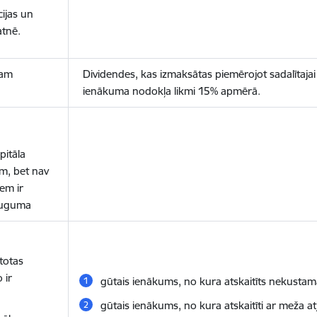
cijas un
atnē.
kam
Dividendes, kas izmaksātas piemērojot sadalītaj
ienākuma nodokļa likmi 15% apmērā.
itāla
im, bet nav
em ir
eauguma
ntotas
 ir
gūtais ienākums, no kura atskaitīts nekusta
gūtais ienākums, no kura atskaitīti ar meža at