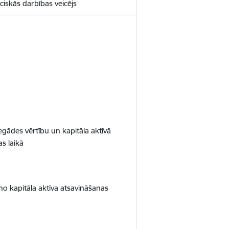
eciskās darbības veicējs
egādes vērtību un kapitāla aktīvā
s laikā
no kapitāla aktīva atsavināšanas