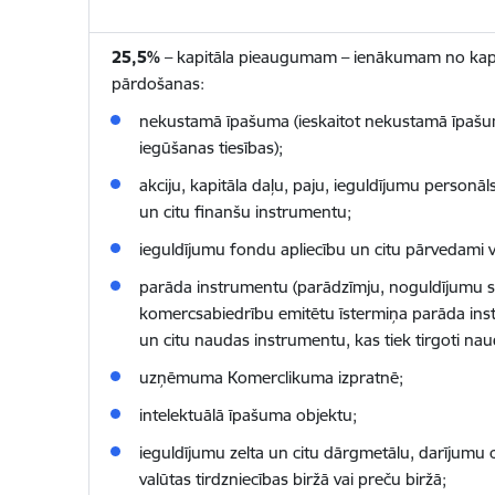
25,5%
– kapitāla pieaugumam – ienākumam no kapi
pārdošanas:
nekustamā īpašuma (ieskaitot nekustamā īpaš
iegūšanas tiesības);
akciju, kapitāla daļu, paju, ieguldījumu personāl
un citu finanšu instrumentu;
ieguldījumu fondu apliecību un citu pārvedami v
parāda instrumentu (parādzīmju, noguldījumu se
komercsabiedrību emitētu īstermiņa parāda ins
un citu naudas instrumentu, kas tiek tirgoti nau
uzņēmuma Komerclikuma izpratnē;
intelektuālā īpašuma objektu;
ieguldījumu zelta un citu dārgmetālu, darījumu 
valūtas tirdzniecības biržā vai preču biržā;