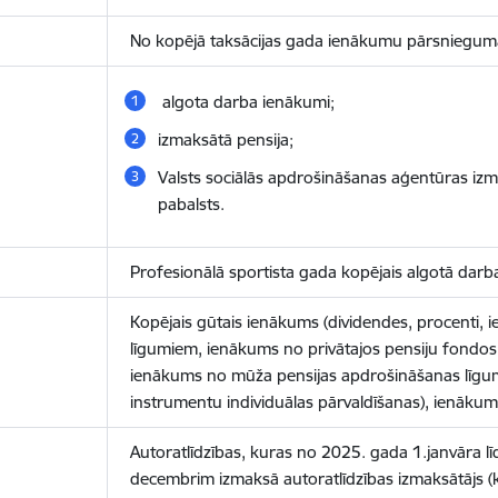
No kopējā taksācijas gada ienākumu pārsnieguma
algota darba ienākumi;
izmaksātā pensija;
Valsts sociālās apdrošināšanas aģentūras izm
pabalsts.
Profesionālā sportista gada kopējais algotā dar
Kopējais gūtais ienākums (dividendes, procenti,
līgumiem, ienākums no privātajos pensiju fondos
ienākums no mūža pensijas apdrošināšanas līgu
instrumentu individuālas pārvaldīšanas), ienākum
Autoratlīdzības, kuras no 2025. gada 1.janvāra l
decembrim izmaksā autoratlīdzības izmaksātājs (k