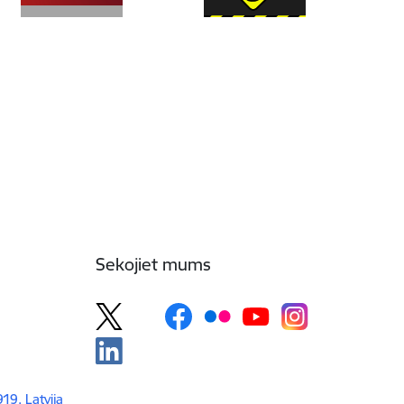
Sekojiet mums
919, Latvija