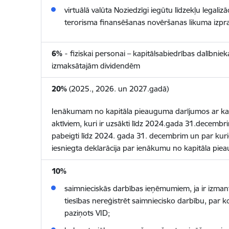
virtuālā valūta Noziedzīgi iegūtu līdzekļu legalizā
terorisma finansēšanas novēršanas likuma izpr
6
%
-
fiziskai personai – kapitālsabiedrības dalībnie
izmaksātajām dividendēm
20%
(2025., 2026. un 2027.gadā)
Ienākumam no kapitāla pieauguma darījumos ar kap
aktīviem, kuri ir uzsākti līdz 2024.gada 31.decembr
pabeigti līdz 2024. gada 31. decembrim un par kuri
iesniegta deklarācija par ienākumu no kapitāla pi
10%
saimnieciskās darbības ieņēmumiem, ja ir izma
tiesības nereģistrēt saimniecisko darbību, par ko
paziņots VID;