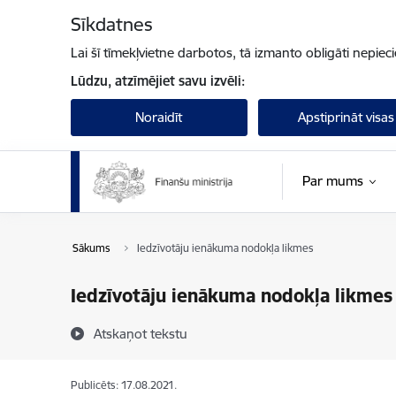
Pāriet uz lapas saturu
Sīkdatnes
Lai šī tīmekļvietne darbotos, tā izmanto obligāti nepiec
Lūdzu, atzīmējiet savu izvēli:
Noraidīt
Apstiprināt visas
Par mums
Sākums
Iedzīvotāju ienākuma nodokļa likmes
Iedzīvotāju ienākuma nodokļa likmes
Atskaņot tekstu
Publicēts: 17.08.2021.