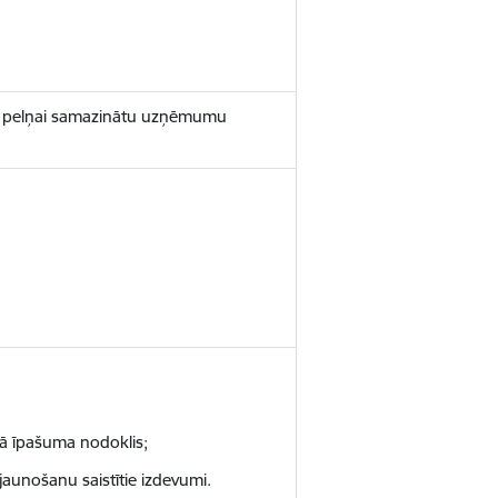
ai pelņai samazinātu uzņēmumu
mā īpašuma nodoklis;
jaunošanu saistītie izdevumi.