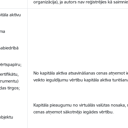
organizācija), ja autors nav reģistrējies kā saimni
tāla aktīvu
uma
sabiedrībā
ērtspapīru;
No kapitāla aktīva atsavināšanas cenas atņemot i
rtifikātu,
veikto ieguldījumu vērtību kapitāla aktīva turēšana
trumentu)
das tirgos;
Kapitāla pieaugumu no virtuālās valūtas nosaka, 
cenas atņemot sākotnējo iegādes vērtību.
objektu