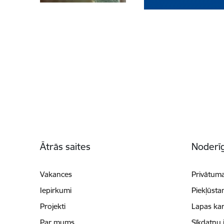
Kājene
Ātrās saites
Noderīg
Vakances
Privātuma
Iepirkumi
Piekļūsta
Projekti
Lapas kar
Par mums
Sīkdatņu 