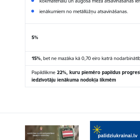
kokmateriālu un augoša meža atsavināšanas i
ienākumiem no metāllūžņu atsavināšanas.
5%
15%
,
bet ne mazāka kā 0,70 eiro katrā nodarbinātī
Papildlikme
22%, kuru piemēro papildus progres
iedzīvotāju ienākuma nodokļa likmēm