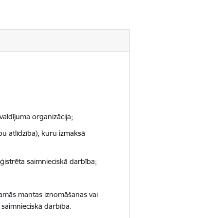
valdījuma organizācija;
bu atlīdzība), kuru izmaksā
istrēta saimnieciskā darbība;
tamās mantas iznomāšanas vai
 saimnieciskā darbība.