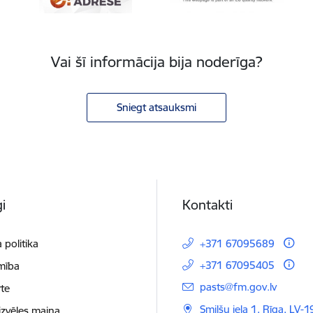
Vai šī informācija bija noderīga?
Sniegt atsauksmi
i
Kontakti
 politika
+371 67095689
+371 67095405
mība
E-pasts:
pasts@fm.gov.lv
te
Smilšu iela 1, Rīga, LV-1
izvēles maiņa