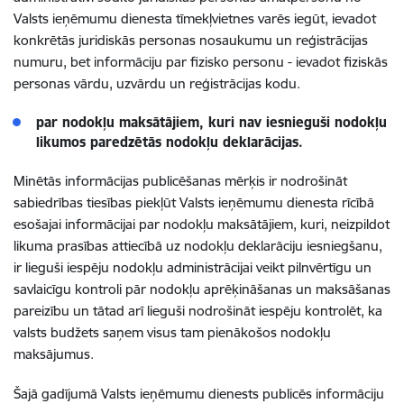
Valsts ieņēmumu dienesta tīmekļvietnes varēs iegūt, ievadot
konkrētās juridiskās personas nosaukumu un reģistrācijas
numuru, bet informāciju par fizisko personu - ievadot fiziskās
personas vārdu, uzvārdu un reģistrācijas kodu.
par nodokļu maksātājiem, kuri nav iesnieguši nodokļu
likumos paredzētās nodokļu deklarācijas.
Minētās informācijas publicēšanas mērķis ir nodrošināt
sabiedrības tiesības piekļūt Valsts ieņēmumu dienesta rīcībā
esošajai informācijai par nodokļu maksātājiem, kuri, neizpildot
likuma prasības attiecībā uz nodokļu deklarāciju iesniegšanu,
ir lieguši iespēju nodokļu administrācijai veikt pilnvērtīgu un
savlaicīgu kontroli pār nodokļu aprēķināšanas un maksāšanas
pareizību un tātad arī lieguši nodrošināt iespēju kontrolēt, ka
valsts budžets saņem visus tam pienākošos nodokļu
maksājumus.
Šajā gadījumā Valsts ieņēmumu dienests publicēs informāciju