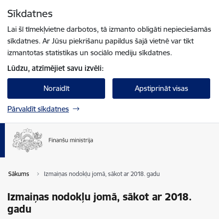
Pāriet uz lapas saturu
Sīkdatnes
Spied
lai meklētu
Enter
Lai šī tīmekļvietne darbotos, tā izmanto obligāti nepieciešamās
sīkdatnes. Ar Jūsu piekrišanu papildus šajā vietnē var tikt
izmantotas statistikas un sociālo mediju sīkdatnes.
Lūdzu, atzīmējiet savu izvēli:
Noraidīt
Apstiprināt visas
Pārvaldīt sīkdatnes
Sākums
Izmaiņas nodokļu jomā, sākot ar 2018. gadu
Izmaiņas nodokļu jomā, sākot ar 2018.
gadu