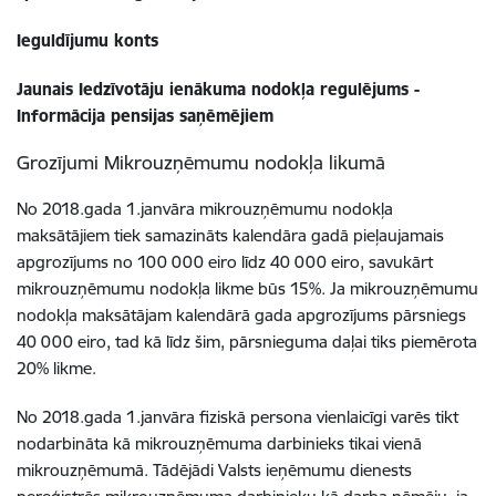
Ieguldījumu konts
Jaunais Iedzīvotāju ienākuma nodokļa regulējums -
Informācija pensijas saņēmējiem
Grozījumi Mikrouzņēmumu nodokļa likumā
No 2018.gada 1.janvāra mikrouzņēmumu nodokļa
maksātājiem tiek samazināts kalendāra gadā pieļaujamais
apgrozījums no 100 000 eiro līdz 40 000 eiro, savukārt
mikrouzņēmumu nodokļa likme būs 15%. Ja mikrouzņēmumu
nodokļa maksātājam kalendārā gada apgrozījums pārsniegs
40 000 eiro, tad kā līdz šim, pārsnieguma daļai tiks piemērota
20% likme.
No 2018.gada 1.janvāra fiziskā persona vienlaicīgi varēs tikt
nodarbināta kā mikrouzņēmuma darbinieks tikai vienā
mikrouzņēmumā. Tādējādi Valsts ieņēmumu dienests