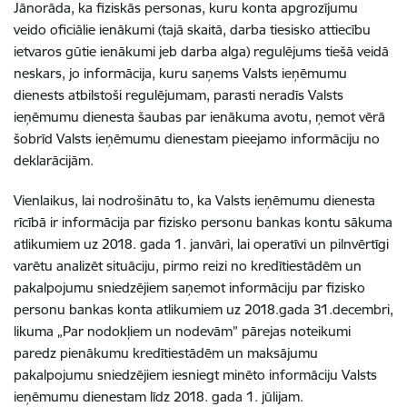
Jānorāda, ka fiziskās personas, kuru konta apgrozījumu
veido oficiālie ienākumi (tajā skaitā, darba tiesisko attiecību
ietvaros gūtie ienākumi jeb darba alga) regulējums tiešā veidā
neskars, jo informācija, kuru saņems Valsts ieņēmumu
dienests atbilstoši regulējumam, parasti neradīs Valsts
ieņēmumu dienesta šaubas par ienākuma avotu, ņemot vērā
šobrīd Valsts ieņēmumu dienestam pieejamo informāciju no
deklarācijām.
Vienlaikus, lai nodrošinātu to, ka Valsts ieņēmumu dienesta
rīcībā ir informācija par fizisko personu bankas kontu sākuma
atlikumiem uz 2018. gada 1. janvāri, lai operatīvi un pilnvērtīgi
varētu analizēt situāciju, pirmo reizi no kredītiestādēm un
pakalpojumu sniedzējiem saņemot informāciju par fizisko
personu bankas konta atlikumiem uz 2018.gada 31.decembri,
likuma „Par nodokļiem un nodevām” pārejas noteikumi
paredz pienākumu kredītiestādēm un maksājumu
pakalpojumu sniedzējiem iesniegt minēto informāciju Valsts
ieņēmumu dienestam līdz 2018. gada 1. jūlijam.