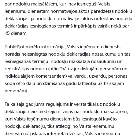
par nodokļu maksātājiem, kuri nav iesnieguši Valsts
ieņēmumu dienestam normatīvajos aktos paredzētās nodokļu
deklarācijas, ja nodokļu normatīvajos aktos noteiktais nodokļu
deklarācijas iesniegšanas termiņš ir pārkāpts vairāk nekā par
15 dienām.
Publicējot minēto informāciju, Valsts ieņēmumu dienests
norādīs neiesniegtās nodokļu deklarācijas nosaukumu un tās
iesniegšanas termiņu, nodokļu maksātāja nosaukumu un
reģistrācijas numuru (attiecībā uz juridiskajām personām un
individuālajiem komersantiem) vai vārdu, uzvārdu, personas
koda otro daļu un dzimšanas gadu (attiecībā uz fiziskajām
personām).
Tā kā šajā gadījumā regulējums ir vērsts tikai uz nodokļu
deklarāciju neiesniedzējiem, ziņas par nodokļu maksātājiem,
kuri Valsts ieņēmumu dienestam būs iesnieguši kavēto
nodokļu deklarāciju, tiks attiecīgi no Valsts ieņēmumu
dienesta mājaslapas internetā dzēstas, Valsts ieņēmumu