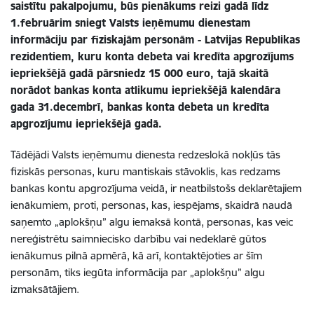
saistītu pakalpojumu, būs pienākums reizi gadā līdz
1.februārim sniegt Valsts ieņēmumu dienestam
informāciju par fiziskajām personām - Latvijas Republikas
rezidentiem, kuru konta debeta vai kredīta apgrozījums
iepriekšējā gadā pārsniedz 15 000 euro, tajā skaitā
norādot bankas konta atlikumu iepriekšējā kalendāra
gada 31.decembrī, bankas konta debeta un kredīta
apgrozījumu iepriekšējā gadā.
Tādējādi Valsts ieņēmumu dienesta redzeslokā nokļūs tās
fiziskās personas, kuru mantiskais stāvoklis, kas redzams
bankas kontu apgrozījuma veidā, ir neatbilstošs deklarētajiem
ienākumiem, proti, personas, kas, iespējams, skaidrā naudā
saņemto „aplokšņu” algu iemaksā kontā, personas, kas veic
nereģistrētu saimniecisko darbību vai nedeklarē gūtos
ienākumus pilnā apmērā, kā arī, kontaktējoties ar šīm
personām, tiks iegūta informācija par „aplokšņu” algu
izmaksātājiem.