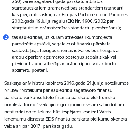
250) varēs sagatavot gada pārskatu atbilstoši
starptautiskajiem grāmatvedības standartiem (standarti,
kas pieņemti saskaņā ar Eiropas Parlamenta un Padomes
2002.gada 19.jūlija regulu (EK) Nr. 1606/2002 par
starptautisko grāmatvedības standartu piemērošanu);
tās sabiedrības, uz kurām attieksies likumprojektā
paredzētie apstākļi, sagatavojot finanšu pārskata
sastāvdaļas, attiecīgās shēmas ietvaros būs tiesīgas ar
arābu cipariem apzīmētos posteņus sadalīt sīkāk vai
pievienot jaunu attiecīgi ar arābu ciparu vai ar burtu
apzīmētu posteni.
Saskaņā ar Ministru kabineta 2016.gada 21.jūnija noteikumos
Nr.399 “Noteikumi par sabiedrību sagatavoto finanšu
pārskatu vai konsolidēto finanšu pārskatu elektroniskā
noraksta formu” veiktajiem grozījumiem visām sabiedrībām
neatkarīgi no to lieluma būs iespējams iesniegt Valsts
ieņēmumu dienesta EDS finanšu pārskata pielikumu skenētā
veidā arī par 2017. pārskata gadu.