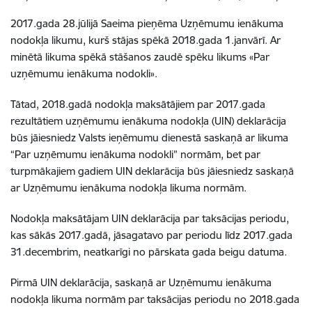
2017.gada 28.jūlijā Saeima pieņēma Uzņēmumu ienākuma
nodokļa likumu, kurš stājas spēkā 2018.gada 1.janvārī. Ar
minētā likuma spēkā stāšanos zaudē spēku likums «Par
uzņēmumu ienākuma nodokli».
Tātad, 2018.gadā nodokļa maksātājiem par 2017.gada
rezultātiem uzņēmumu ienākuma nodokļa (UIN) deklarācija
būs jāiesniedz Valsts ieņēmumu dienestā saskaņā ar likuma
“Par uzņēmumu ienākuma nodokli” normām, bet par
turpmākajiem gadiem UIN deklarācija būs jāiesniedz saskaņā
ar Uzņēmumu ienākuma nodokļa likuma normām.
Nodokļa maksātājam UIN deklarācija par taksācijas periodu,
kas sākās 2017.gadā, jāsagatavo par periodu līdz 2017.gada
31.decembrim, neatkarīgi no pārskata gada beigu datuma.
Pirmā UIN deklarācija, saskaņā ar Uzņēmumu ienākuma
nodokļa likuma normām par taksācijas periodu no 2018.gada