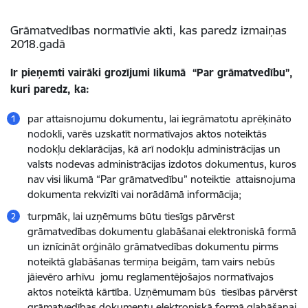
Grāmatvedības normatīvie akti, kas paredz izmaiņas
2018.gadā
Ir pieņemti vairāki grozījumi likumā “Par grāmatvedību”,
kuri paredz, ka:
par attaisnojumu dokumentu, lai iegrāmatotu aprēķināto
nodokli, varēs uzskatīt normatīvajos aktos noteiktās
nodokļu deklarācijas, kā arī nodokļu administrācijas un
valsts nodevas administrācijas izdotos dokumentus, kuros
nav visi likumā “Par grāmatvedību” noteiktie attaisnojuma
dokumenta rekvizīti vai norādāmā informācija;
turpmāk, lai uzņēmums būtu tiesīgs pārvērst
grāmatvedības dokumentu glabāšanai elektroniskā formā
un iznīcināt orģinālo grāmatvedības dokumentu pirms
noteiktā glabāšanas termiņa beigām, tam vairs nebūs
jāievēro arhīvu jomu reglamentējošajos normatīvajos
aktos noteiktā kārtība. Uzņēmumam būs tiesības pārvērst
grāmatvedības dokumentu elektroniskā formā glabāšanai