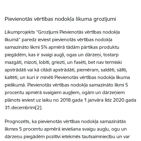
Pievienotās vērtības nodokļa likuma grozījumi
Likumprojekts “Grozījumi Pievienotās vērtības nodokļa
likumā” paredz ieviest pievienotās vērtības nodokļa
samazināto likmi 5% apmērā tādām pārtikas produktu
piegādēm, kas ir svaigi augļi, ogas un dārzeņi, tostarp
mazgāti, mizoti, lobīti, griezti, un fasēti, bet nav termiski
apstrādāti vai kā citādi apstrādāti, piemēram, saldēti, sālīti,
kaltēti, un kuri ir minēti Pievienotās vērtības nodokļa likuma
pielikumā. Pievienotās vērtības nodokļa samazināto likmi 5
procentu apmērā svaigiem augļiem, ogām un dārzeņiem
plānots ieviest uz laiku no 2018.gada 1.janvāra līdz 2020.gada
31.decembrim[2].
Prognozēts, ka pievienotās vērtības nodokļa samazinātās
likmes 5 procentu apmērā ieviešana svaigu augļu, ogu un
dārzeņu piegādēm pozitīvi ietekmēs tautsaimniecību un var