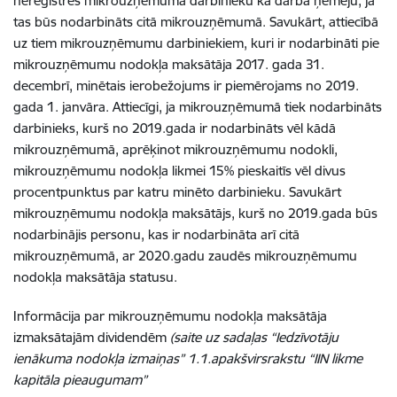
nereģistrēs mikrouzņēmuma darbinieku kā darba ņēmēju, ja
tas būs nodarbināts citā mikrouzņēmumā. Savukārt, attiecībā
uz tiem mikrouzņēmumu darbiniekiem, kuri ir nodarbināti pie
mikrouzņēmumu nodokļa maksātāja 2017. gada 31.
decembrī, minētais ierobežojums ir piemērojams no 2019.
gada 1. janvāra. Attiecīgi, ja mikrouzņēmumā tiek nodarbināts
darbinieks, kurš no 2019.gada ir nodarbināts vēl kādā
mikrouzņēmumā, aprēķinot mikrouzņēmumu nodokli,
mikrouzņēmumu nodokļa likmei 15% pieskaitīs vēl divus
procentpunktus par katru minēto darbinieku. Savukārt
mikrouzņēmumu nodokļa maksātājs, kurš no 2019.gada būs
nodarbinājis personu, kas ir nodarbināta arī citā
mikrouzņēmumā, ar 2020.gadu zaudēs mikrouzņēmumu
nodokļa maksātāja statusu.
Informācija par mikrouzņēmumu nodokļa maksātāja
izmaksātajām dividendēm
(saite uz sadaļas “Iedzīvotāju
ienākuma nodokļa izmaiņas” 1.1.apakšvirsrakstu “IIN likme
kapitāla pieaugumam”