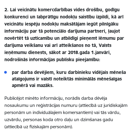
2. Lai veicinātu komercdarbības vides drošību, godīgu
konkurenci un labprātīgu nodokļu saistību izpildi, kā arī
veicinātu iespēju nodokļu maksātājam iegūt pilnīgāku
informāciju par tā potenciālo darījuma partneri, ļaujot
novērtēt tā uzticamību un atbildīgi pieņemt lēmumu par
darījuma veikšanu vai arī atteikšanos no tā, Valsts
ieņēmumu dienests, sākot ar 2018.gada 1.janvāri,
nodrošinās informācijas publisku pieejamību:
par darba devējiem, kuru darbinieku vidējais mēneša
atalgojums ir valstī noteiktās minimālās mēnešalgas
apmērā vai mazāks.
Publicējot minēto informāciju, norādīs darba dēvēja
nosaukumu un reģistrācijas numuru (attiecībā uz juridiskajām
personām un individuālajiem komersantiem) vai tās vārdu,
uzvārdu, personas koda otro daļu un dzimšanas gadu
(attiecībā uz fiziskajām personām).