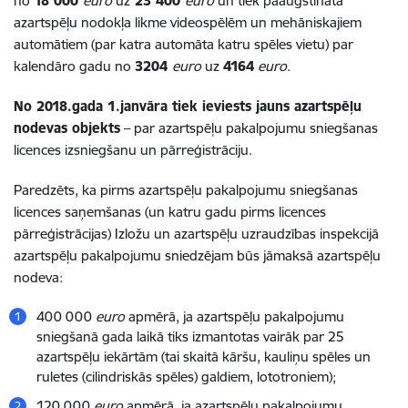
no
18 000
euro
uz
23 400
euro
un tiek paaugstināta
azartspēļu nodokļa likme videospēlēm un mehāniskajiem
automātiem (par katra automāta katru spēles vietu) par
kalendāro gadu no
3204
euro
uz
4164
euro
.
No 2018.gada 1.janvāra tiek ieviests jauns azartspēļu
nodevas objekts
– par azartspēļu pakalpojumu sniegšanas
licences izsniegšanu un pārreģistrāciju.
Paredzēts, ka pirms azartspēļu pakalpojumu sniegšanas
licences saņemšanas (un katru gadu pirms licences
pārreģistrācijas) Izložu un azartspēļu uzraudzības inspekcijā
azartspēļu pakalpojumu sniedzējam būs jāmaksā azartspēļu
nodeva:
400 000
euro
apmērā, ja azartspēļu pakalpojumu
sniegšanā gada laikā tiks izmantotas vairāk par 25
azartspēļu iekārtām (tai skaitā kāršu, kauliņu spēles un
ruletes (cilindriskās spēles) galdiem, lototroniem);
120 000
euro
apmērā, ja azartspēļu pakalpojumu