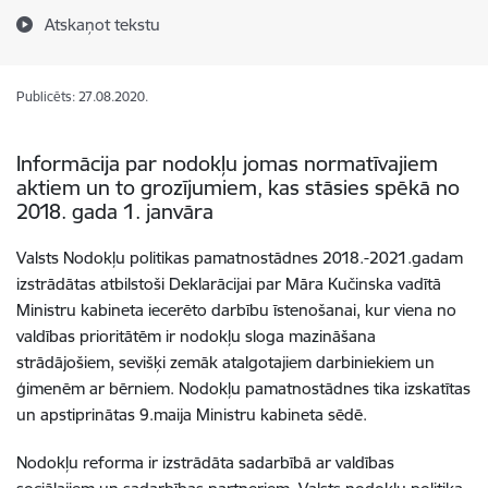
Atskaņot tekstu
Publicēts: 27.08.2020.
Informācija par nodokļu jomas normatīvajiem
aktiem un to grozījumiem, kas stāsies spēkā no
2018. gada 1. janvāra
Valsts Nodokļu politikas pamatnostādnes 2018.-2021.gadam
izstrādātas atbilstoši Deklarācijai par Māra Kučinska vadītā
Ministru kabineta iecerēto darbību īstenošanai, kur viena no
valdības prioritātēm ir nodokļu sloga mazināšana
strādājošiem, sevišķi zemāk atalgotajiem darbiniekiem un
ģimenēm ar bērniem. Nodokļu pamatnostādnes tika izskatītas
un apstiprinātas 9.maija Ministru kabineta sēdē.
Nodokļu reforma ir izstrādāta sadarbībā ar valdības