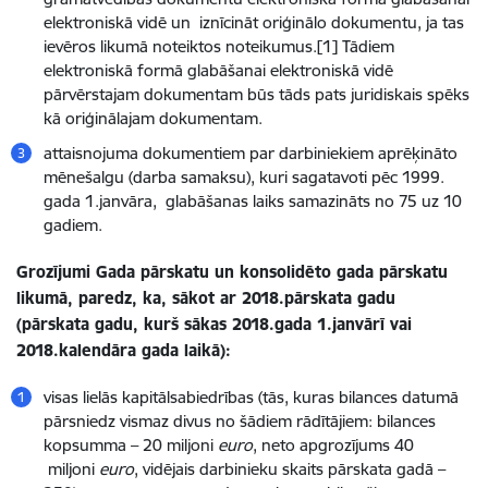
elektroniskā vidē un iznīcināt oriģinālo dokumentu, ja tas
ievēros likumā noteiktos noteikumus.[1] Tādiem
elektroniskā formā glabāšanai elektroniskā vidē
pārvērstajam dokumentam būs tāds pats juridiskais spēks
kā oriģinālajam dokumentam.
attaisnojuma dokumentiem par darbiniekiem aprēķināto
mēnešalgu (darba samaksu), kuri sagatavoti pēc 1999.
gada 1.janvāra, glabāšanas laiks samazināts no 75 uz 10
gadiem.
Grozījumi Gada pārskatu un konsolidēto gada pārskatu
likumā, paredz, ka, sākot ar 2018.pārskata gadu
(pārskata gadu, kurš sākas 2018.gada 1.janvārī vai
2018.kalendāra gada laikā):
visas lielās kapitālsabiedrības (tās, kuras bilances datumā
pārsniedz vismaz divus no šādiem rādītājiem: bilances
kopsumma – 20 miljoni
euro
, neto apgrozījums 40
miljoni
euro
, vidējais darbinieku skaits pārskata gadā –