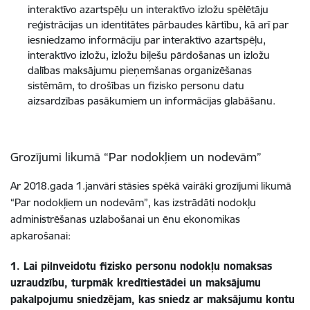
interaktīvo azartspēļu un interaktīvo izložu spēlētāju
reģistrācijas un identitātes pārbaudes kārtību, kā arī par
iesniedzamo informāciju par interaktīvo azartspēļu,
interaktīvo izložu, izložu biļešu pārdošanas un izložu
dalības maksājumu pieņemšanas organizēšanas
sistēmām, to drošības un fizisko personu datu
aizsardzības pasākumiem un informācijas glabāšanu.
Grozījumi likumā “Par nodokļiem un nodevām”
Ar 2018.gada 1.janvāri stāsies spēkā vairāki grozījumi likumā
“Par nodokļiem un nodevām”, kas izstrādāti nodokļu
administrēšanas uzlabošanai un ēnu ekonomikas
apkarošanai:
1. Lai pilnveidotu fizisko personu nodokļu nomaksas
uzraudzību, turpmāk kredītiestādei un maksājumu
pakalpojumu sniedzējam, kas sniedz ar maksājumu kontu