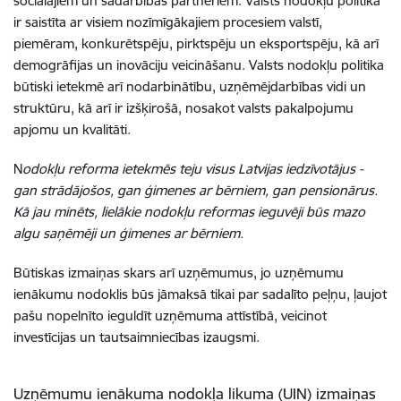
sociālajiem un sadarbības partneriem. Valsts nodokļu politika
ir saistīta ar visiem nozīmīgākajiem procesiem valstī,
piemēram, konkurētspēju, pirktspēju un eksportspēju, kā arī
demogrāfijas un inovāciju veicināšanu. Valsts nodokļu politika
būtiski ietekmē arī nodarbinātību, uzņēmējdarbības vidi un
struktūru, kā arī ir izšķirošā, nosakot valsts pakalpojumu
apjomu un kvalitāti.
N
odokļu reforma
ietekmēs teju visus Latvijas iedzīvotājus -
gan strādājošos, gan ģimenes ar bērniem, gan pensionārus.
Kā jau minēts, lielākie nodokļu reformas ieguvēji būs mazo
algu saņēmēji un ģimenes ar bērniem.
Būtiskas izmaiņas skars arī uzņēmumus, jo uzņēmumu
ienākumu nodoklis būs jāmaksā tikai par sadalīto peļņu, ļaujot
pašu nopelnīto ieguldīt uzņēmuma attīstībā, veicinot
investīcijas un tautsaimniecības izaugsmi.
Uzņēmumu ienākuma nodokļa likuma (UIN) izmaiņas