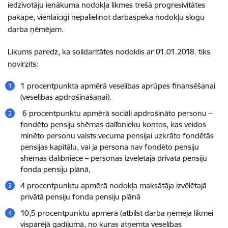
iedzīvotāju ienākuma nodokļa likmes trešā progresivitātes
pakāpe, vienlaicīgi nepalielinot darbaspēka nodokļu slogu
darba ņēmējam.
Likums paredz, ka solidaritātes nodoklis ar 01.01.2018. tiks
novirzīts:
1 procentpunkta apmērā veselības aprūpes finansēšanai
(veselības apdrošināšanai).
6 procentpunktu apmērā sociāli apdrošināto personu –
fondēto pensiju shēmas dalībnieku kontos, kas veidos
minēto personu valsts vecuma pensijai uzkrāto fondētās
pensijas kapitālu, vai ja persona nav fondēto pensiju
shēmas dalībniece – personas izvēlētajā privātā pensiju
fonda pensiju plānā,
4 procentpunktu apmērā nodokļa maksātāja izvēlētajā
privātā pensiju fonda pensiju plānā
10,5 procentpunktu apmērā (atbilst darba ņēmēja likmei
vispārējā gadījumā, no kuras atņemta veselības