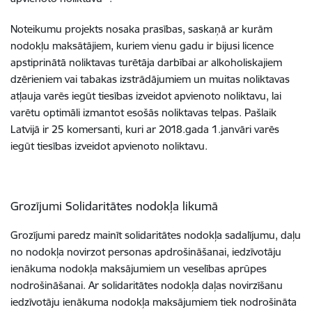
Noteikumu projekts nosaka prasības, saskaņā ar kurām
nodokļu maksātājiem, kuriem vienu gadu ir bijusi licence
apstiprinātā noliktavas turētāja darbībai ar alkoholiskajiem
dzērieniem vai tabakas izstrādājumiem un muitas noliktavas
atļauja varēs iegūt tiesības izveidot apvienoto noliktavu, lai
varētu optimāli izmantot esošās noliktavas telpas. Pašlaik
Latvijā ir 25 komersanti, kuri ar 2018.gada 1.janvāri varēs
iegūt tiesības izveidot apvienoto noliktavu.
Grozījumi Solidaritātes nodokļa likumā
Grozījumi paredz mainīt solidaritātes nodokļa sadalījumu, daļu
no nodokļa novirzot personas apdrošināšanai, iedzīvotāju
ienākuma nodokļa maksājumiem un veselības aprūpes
nodrošināšanai. Ar solidaritātes nodokļa daļas novirzīšanu
iedzīvotāju ienākuma nodokļa maksājumiem tiek nodrošināta