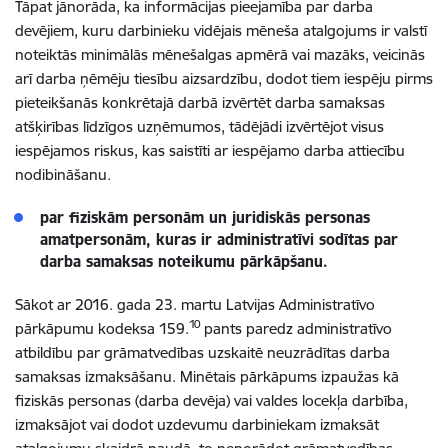
Tāpat jānorāda, ka informācijas pieejamība par darba
devējiem, kuru darbinieku vidējais mēneša atalgojums ir valstī
noteiktās minimālās mēnešalgas apmērā vai mazāks, veicinās
arī darba ņēmēju tiesību aizsardzību, dodot tiem iespēju pirms
pieteikšanās konkrētajā darbā izvērtēt darba samaksas
atšķirības līdzīgos uzņēmumos, tādējādi izvērtējot visus
iespējamos riskus, kas saistīti ar iespējamo darba attiecību
nodibināšanu.
par fiziskām personām un juridiskās personas
amatpersonām, kuras ir administratīvi sodītas par
darba samaksas noteikumu pārkāpšanu.
Sākot ar 2016. gada 23. martu Latvijas Administratīvo
10
pārkāpumu kodeksa 159.
pants paredz administratīvo
atbildību par grāmatvedības uzskaitē neuzrādītas darba
samaksas izmaksāšanu. Minētais pārkāpums izpaužas kā
fiziskās personas (darba devēja) vai valdes locekļa darbība,
izmaksājot vai dodot uzdevumu darbiniekam izmaksāt