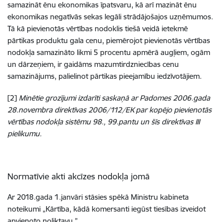
samazināt ēnu ekonomikas īpatsvaru, kā arī mazināt ēnu
ekonomikas negatīvās sekas legāli strādājošajos uzņēmumos.
Tā kā pievienotās vērtības nodoklis tiešā veidā ietekmē
pārtikas produktu gala cenu, piemērojot pievienotās vērtības
nodokļa samazināto likmi 5 procentu apmērā augļiem, ogām
un dārzeņiem, ir gaidāms mazumtirdzniecības cenu
samazinājums, palielinot pārtikas pieejamību iedzīvotājiem.
[2]
Minētie grozījumi izdarīti saskaņā ar Padomes 2006.gada
28.novembra direktīvas 2006/112/EK par kopējo pievienotās
vērtības nodokļa sistēmu 98., 99.pantu un šīs direktīvas III
pielikumu.
Normatīvie akti akcīzes nodokļa jomā
Ar 2018.gada 1.janvāri stāsies spēkā Ministru kabineta
noteikumi „Kārtība, kādā komersanti iegūst tiesības izveidot
apvienoto noliktavu ”.