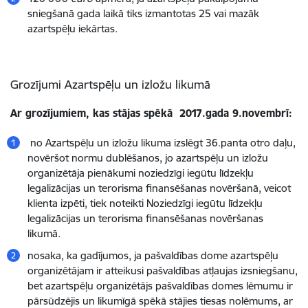
sniegšanā gada laikā tiks izmantotas 25 vai mazāk
azartspēļu iekārtas.
Grozījumi Azartspēļu un izložu likumā
Ar grozījumiem, kas stājas spēkā 2017.gada 9.novembrī:
no Azartspēļu un izložu likuma izslēgt 36.panta otro daļu,
novēršot normu dublēšanos, jo azartspēļu un izložu
organizētāja pienākumi noziedzīgi iegūtu līdzekļu
legalizācijas un terorisma finansēšanas novēršanā, veicot
klienta izpēti, tiek noteikti Noziedzīgi iegūtu līdzekļu
legalizācijas un terorisma finansēšanas novēršanas
likumā.
nosaka, ka gadījumos, ja pašvaldības dome azartspēļu
organizētājam ir atteikusi pašvaldības atļaujas izsniegšanu,
bet azartspēļu organizētājs pašvaldības domes lēmumu ir
pārsūdzējis un likumīgā spēkā stājies tiesas nolēmums, ar