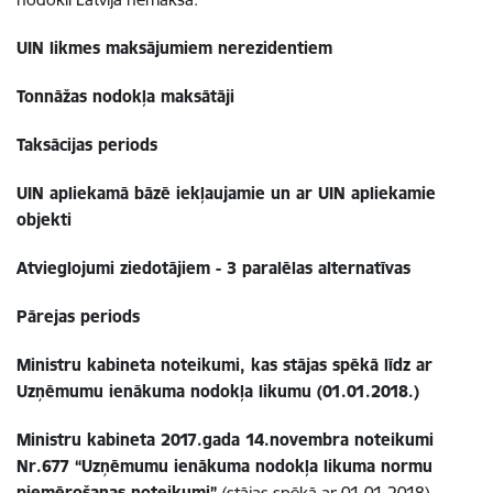
UIN likmes maksājumiem nerezidentiem
Tonnāžas nodokļa maksātāji
Taksācijas periods
UIN apliekamā bāzē iekļaujamie un ar UIN apliekamie
objekti
Atvieglojumi ziedotājiem - 3 paralēlas alternatīvas
Pārejas periods
Ministru kabineta noteikumi, kas s
tājas spēkā līdz ar
Uzņēmumu ienākuma nodokļa likumu (01.01.2018.)
Ministru kabineta 2017.gada 14.novembra noteikumi
Nr.677 “Uzņēmumu ienākuma nodokļa likuma normu
piemērošanas noteikumi”
(stājas spēkā ar 01.01.2018)