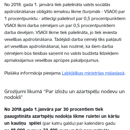
No 2018. gada 1. janvāra tiek palielināta valsts sociālās
apdrošināšanas obligāto iemaksu likme (turpmāk - VSAOI) par
1 procentpunktu - attiecīgi palielinot par 0,5 procentpunktiem
VSAOI likmi darba ņēmējam un par 0,5 procentpunktiem
darba devējam. VSAOI likme tiek palielināta, jo tiek ieviesta
veselības apdrošināšana. Tādējādi darba ņēmēji tiks pakļauti
arī veselības apdrošināšanai, kas nozīmē, ka šiem darba
ņēmējiem būs tiesības saņemt no valsts budžeta līdzekļiem
apmaksājamus veselības aprūpes pakalpojumus.
Plašāka informācija pieejama
Labklājības ministrijas mājaslapā
.
Grozījumi likumā “Par izložu un azartspēļu nodevu un
nodokli”
No 2018.gada 1.janvāra par 30 procentiem tiek
paaugstināta azartspēļu nodokļa likme ruletei un kāršu
un kauliņu spēlei
(par katru galdu) par kalendāro gadu