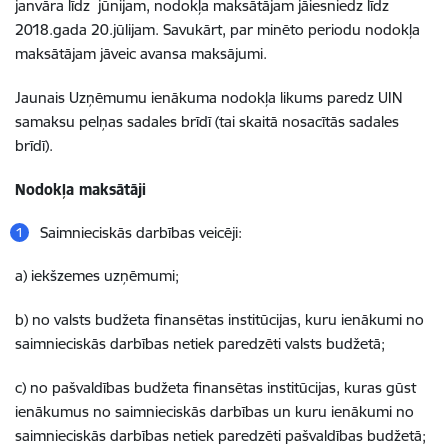
janvāra līdz jūnijam, nodokļa maksātājam jāiesniedz līdz
2018.gada 20.jūlijam. Savukārt, par minēto periodu nodokļa
maksātājam jāveic avansa maksājumi.
Jaunais Uzņēmumu ienākuma nodokļa likums paredz UIN
samaksu pelņas sadales brīdī (tai skaitā nosacītās sadales
brīdī).
Nodokļa maksātāji
Saimnieciskās darbības veicēji:
a) iekšzemes uzņēmumi;
b) no valsts budžeta finansētas institūcijas, kuru ienākumi no
saimnieciskās darbības netiek paredzēti valsts budžetā;
c) no pašvaldības budžeta finansētas institūcijas, kuras gūst
ienākumus no saimnieciskās darbības un kuru ienākumi no
saimnieciskās darbības netiek paredzēti pašvaldības budžetā;