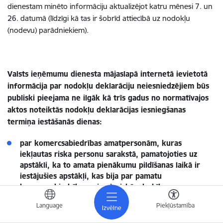
dienestam minēto informāciju aktualizējot katru mēnesi 7. un
26. datumā (līdzīgi kā tas ir šobrīd attiecībā uz nodokļu
(nodevu) parādniekiem).
Valsts ieņēmumu dienesta mājaslapā internetā ievietotā
informācija par nodokļu deklarāciju neiesniedzējiem būs
publiski pieejama ne ilgāk kā trīs gadus no normatīvajos
aktos noteiktās nodokļu deklarācijas iesniegšanas
termiņa iestāšanās dienas:
par komercsabiedrības amatpersonām, kuras
iekļautas riska personu sarakstā, pamatojoties uz
apstākli, ka to amata pienākumu pildīšanas laikā ir
iestājušies apstākļi, kas bija par pamatu
komercsabiedrības saimnieciskās darbības
apturēšanai.
Language
Piekļūstamība
Izvēlne
Ņemot vērā, ka komercsabiedrības saimnieciskā darbība tiek