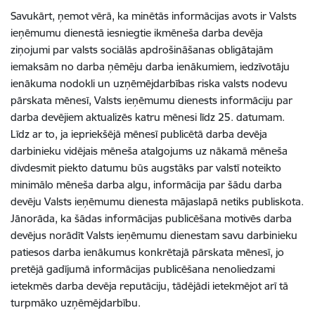
Savukārt, ņemot vērā, ka minētās informācijas avots ir Valsts
ieņēmumu dienestā iesniegtie ikmēneša darba devēja
ziņojumi par valsts sociālās apdrošināšanas obligātajām
iemaksām no darba ņēmēju darba ienākumiem, iedzīvotāju
ienākuma nodokli un uzņēmējdarbības riska valsts nodevu
pārskata mēnesī, Valsts ieņēmumu dienests informāciju par
darba devējiem aktualizēs katru mēnesi līdz 25. datumam.
Līdz ar to, ja iepriekšējā mēnesī publicētā darba devēja
darbinieku vidējais mēneša atalgojums uz nākamā mēneša
divdesmit piekto datumu būs augstāks par valstī noteikto
minimālo mēneša darba algu, informācija par šādu darba
devēju Valsts ieņēmumu dienesta mājaslapā netiks publiskota.
Jānorāda, ka šādas informācijas publicēšana motivēs darba
devējus norādīt Valsts ieņēmumu dienestam savu darbinieku
patiesos darba ienākumus konkrētajā pārskata mēnesī, jo
pretējā gadījumā informācijas publicēšana nenoliedzami
ietekmēs darba devēja reputāciju, tādējādi ietekmējot arī tā
turpmāko uzņēmējdarbību.