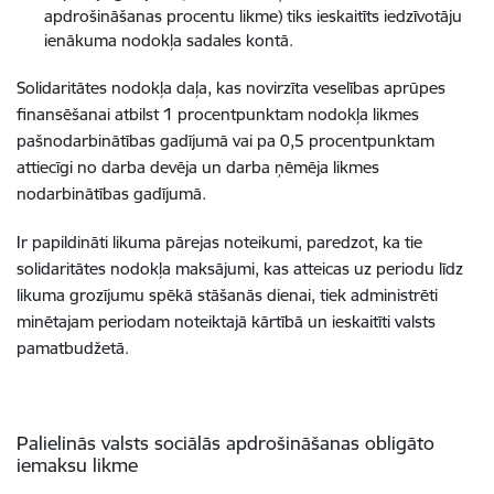
apdrošināšanas procentu likme) tiks ieskaitīts iedzīvotāju
ienākuma nodokļa sadales kontā.
Solidaritātes nodokļa daļa, kas novirzīta veselības aprūpes
finansēšanai atbilst 1 procentpunktam nodokļa likmes
pašnodarbinātības gadījumā vai pa 0,5 procentpunktam
attiecīgi no darba devēja un darba ņēmēja likmes
nodarbinātības gadījumā.
Ir papildināti likuma pārejas noteikumi, paredzot, ka tie
solidaritātes nodokļa maksājumi, kas atteicas uz periodu līdz
likuma grozījumu spēkā stāšanās dienai, tiek administrēti
minētajam periodam noteiktajā kārtībā un ieskaitīti valsts
pamatbudžetā.
Palielinās valsts sociālās apdrošināšanas obligāto
iemaksu likme