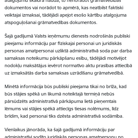
atalgojumu skaidrā naudā, to nenorādot grāmatvedības
dokumentos vai norādot to apmērā, kas neatbilst faktiski
veiktajai izmaksai, tādējādi apejot esošo kārtību atalgojuma
atspoguļošanai grāmatvedības dokumentos.
Šajā gadījumā Valsts ieņēmumu dienests nodrošinās publiski
pieejamu informāciju par fiziskajai personai un juridiskās
personas amatpersonai uzliktā administratīvā soda par darba
samaksas noteikumu pārkāpšanu esību, tādējādi motivējot
nodokļu maksātājus ievērot normatīvo aktu prasības attiecībā
uz izmaksātās darba samaksas uzrādīšanu grāmatvedībā.
Minētā informācija būs publiski pieejama tikai no brīža, kad
būs stājies spēkā un likumā noteiktajā termiņā nebūs
pārsūdzēts administratīvā pārkāpuma lietā pieņemtais
lēmums vai stājies spēkā attiecīgs tiesas nolēmums, līdz
brīdim, kad personai tiks dzēsta administratīvā sodāmība.
Vienlaikus jānorāda, ka šajā gadījumā informāciju par
administratīvi sodīto juridiskās personas amatpersonu no