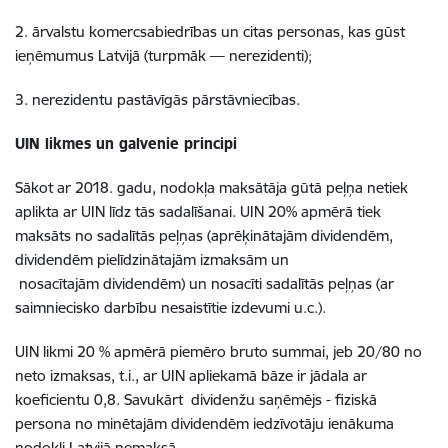
2. ārvalstu komercsabiedrības un citas personas, kas gūst
ieņēmumus Latvijā (turpmāk — nerezidenti);
3. nerezidentu pastāvīgās pārstāvniecības.
UIN likmes un galvenie principi
Sākot ar 2018. gadu, nodokļa maksātāja gūtā peļņa netiek
aplikta ar UIN līdz tās sadalīšanai. UIN 20% apmērā tiek
maksāts no sadalītās peļņas (aprēķinātajām dividendēm,
dividendēm pielīdzinātajām izmaksām un
nosacītajām dividendēm) un nosacīti sadalītās peļņas (ar
saimniecisko darbību nesaistītie izdevumi u.c.).
UIN likmi 20 % apmērā piemēro bruto summai, jeb 20/80 no
neto izmaksas, t.i., ar UIN apliekamā bāze ir jādala ar
koeficientu 0,8. Savukārt dividenžu saņēmējs - fiziskā
persona no minētajām dividendēm iedzīvotāju ienākuma
nodokli Latvijā nemaksā.