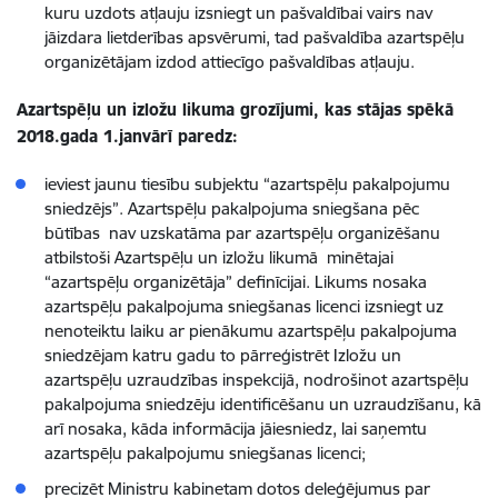
kuru uzdots atļauju izsniegt un pašvaldībai vairs nav
jāizdara lietderības apsvērumi, tad pašvaldība azartspēļu
organizētājam izdod attiecīgo pašvaldības atļauju.
Azartspēļu un izložu likuma grozījumi, kas stājas spēkā
2018.gada 1.janvārī paredz:
ieviest jaunu tiesību subjektu “azartspēļu pakalpojumu
sniedzējs”. Azartspēļu pakalpojuma sniegšana pēc
būtības nav uzskatāma par azartspēļu organizēšanu
atbilstoši Azartspēļu un izložu likumā minētajai
“azartspēļu organizētāja” definīcijai. Likums nosaka
azartspēļu pakalpojuma sniegšanas licenci izsniegt uz
nenoteiktu laiku ar pienākumu azartspēļu pakalpojuma
sniedzējam katru gadu to pārreģistrēt Izložu un
azartspēļu uzraudzības inspekcijā, nodrošinot azartspēļu
pakalpojuma sniedzēju identificēšanu un uzraudzīšanu, kā
arī nosaka, kāda informācija jāiesniedz, lai saņemtu
azartspēļu pakalpojumu sniegšanas licenci;
precizēt Ministru kabinetam dotos deleģējumus par