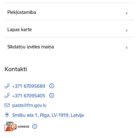
Piekļūstamība
Lapas karte
Sīkdatņu izvēles maiņa
Kontakti
+371 67095689
+371 67095405
E-pasts:
pasts@fm.gov.lv
Smilšu iela 1, Rīga, LV-1919, Latvija