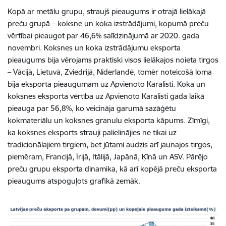
Kopā ar metālu grupu, straujš pieaugums ir otrajā lielākajā
preču grupā – koksne un koka izstrādājumi, kopumā preču
vērtībai pieaugot par 46,6% salīdzinājumā ar 2020. gada
novembri. Koksnes un koka izstrādājumu eksporta
pieaugums bija vērojams praktiski visos lielākajos noieta tirgos
– Vācijā, Lietuvā, Zviedrijā, Nīderlandē, tomēr noteicošā loma
bija eksporta pieaugumam uz Apvienoto Karalisti. Koka un
koksnes eksporta vērtība uz Apvienoto Karalisti gada laikā
pieauga par 56,8%, ko veicināja garumā sazāģētu
kokmateriālu un koksnes granulu eksporta kāpums. Zīmīgi,
ka koksnes eksports strauji palielinājies ne tikai uz
tradicionālajiem tirgiem, bet jūtami audzis arī jaunajos tirgos,
piemēram, Francijā, Īrijā, Itālijā, Japānā, Ķīnā un ASV. Pārējo
preču grupu eksporta dinamika, kā arī kopējā preču eksporta
pieaugums atspoguļots grafikā zemāk.