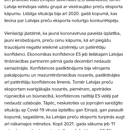
Latvija ierindojas valstu grupā ar visstraujāko preču eksporta
kāpumu. Līdzīga situācija bija arī 2020. gadā kopumā, kas
liecina par Latvijas preču eksporta noturīgo konkurētspēju.
Vienlaicīgi jāatzīmē, ka jaunā koronavīrusa paveida izplatība,
jauni ierobežojumi, preču cenu kāpums, kā arī piegāžu
traucējumi negatīvi ietekmē uzņēmēju un patērētāju
konfidenci. Ekonomikas konfidence ES jeb lielākajam Latvijas
tirdzniecības partnerim pērnā gada decembrī nedaudz
samazinājās. Konfidences pasliktinājums bija vērojams
pakalpojumu un mazumtirdzniecības nozarēs, pasliktinājies
arī patērētāju konfidences līmenis. Tomēr Latvijas preču
eksportam svarīgākajās nozarēs, piemēram, apstrādes
rūpniecībā un būvniecībā, konfidences radītāji ES vidēji pat
nedaudz uzlabojās. Tāpēc, neskatoties uz joprojām sarežģīto
situāciju ap Covid-19 vīrusa izplatību gan Eiropā, gan pasaulē
kopumā, sagaidāms, ka Latvijas preču eksports turpinās augt
arī nākamajos mēnešos. Kopš 2021. gada sākuma jeb 11