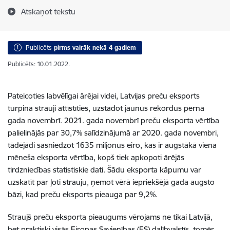
Atskaņot tekstu
Publicēts
pirms vairāk nekā 4 gadiem
Publicēts: 10.01.2022.
Pateicoties labvēlīgai ārējai videi, Latvijas preču eksports
turpina strauji attīstīties, uzstādot jaunus rekordus pērnā
gada novembrī. 2021. gada novembrī preču eksporta vērtība
palielinājās par 30,7% salīdzinājumā ar 2020. gada novembri,
tādējādi sasniedzot 1635 miljonus eiro, kas ir augstākā viena
mēneša eksporta vērtība, kopš tiek apkopoti ārējās
tirdzniecības statistiskie dati. Šādu eksporta kāpumu var
uzskatīt par ļoti strauju, ņemot vērā iepriekšējā gada augsto
bāzi, kad preču eksports pieauga par 9,2%.
Straujš preču eksporta pieaugums vērojams ne tikai Latvijā,
bet praktiski visās Eiropas Savienības (ES) dalībvalstīs, tomēr