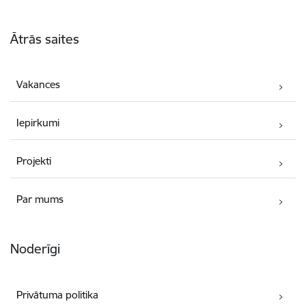
Kājene
Ātrās saites
Vakances
Iepirkumi
Projekti
Par mums
Noderīgi
Privātuma politika