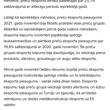
mēnešos, preču eksporta vērtība palielinājās par 23,1%
salīdzinājumā ar attiecīgo periodu iepriekšējā gadā.
Līdzīgi kā iepriekšējos mēnešos, preču eksporta pieaugums
2021. gada novembrī bija fiksēts praktiski visās preču grupās.
Atšķirībā no iepriekšējiem pērnā gada rudens mēnešiem,
eksporta kāpumu novembrī papildināja spēcīgs
lauksaimniecības un pārtikas preču eksporta pieaugums par
19,6% salīdzinājumā ar 2020. gada novembri. Šīs preču
grupas eksporta kāpums bija daudzpusīgs, ko veicināja piena
produktu, dārzeņu, graudaugu un augu sēklu eksports.
Pērnā gadā novembrī lielāko devumu kopējā preču eksporta
pieaugumā nodrošināja spēcīgs metālu un to izstrādājumu
eksporta pieaugums – vairāk nekā divas reizes. Eksporta
kāpumu šajā preču grupā veicināja dzelzs atkritumu un lūžņu
eksporta pieaugums uz Turciju un Igauniju, kā arī dzelzs
velmējumu un dzelzs metālkonstrukciju eksports uz ES
valstīm.