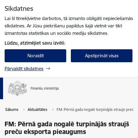
Pāriet uz lapas saturu
Sīkdatnes
Spied
lai meklētu
Enter
Lai šī tīmekļvietne darbotos, tā izmanto obligāti nepieciešamās
sīkdatnes. Ar Jūsu piekrišanu papildus šajā vietnē var tikt
izmantotas statistikas un sociālo mediju sīkdatnes.
Lūdzu, atzīmējiet savu izvēli:
Noraidīt
Apstiprināt visas
Pārvaldīt sīkdatnes
Sākums
Aktualitātes
FM: Pērnā gada nogalē turpinājās straujš preču
FM: Pērnā gada nogalē turpinājās straujš
preču eksporta pieaugums