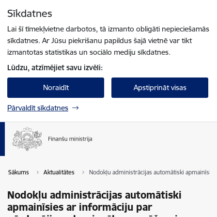
Pāriet uz lapas saturu
Sīkdatnes
Spied
lai meklētu
Enter
Lai šī tīmekļvietne darbotos, tā izmanto obligāti nepieciešamās
sīkdatnes. Ar Jūsu piekrišanu papildus šajā vietnē var tikt
izmantotas statistikas un sociālo mediju sīkdatnes.
Lūdzu, atzīmējiet savu izvēli:
Noraidīt
Apstiprināt visas
Pārvaldīt sīkdatnes
Sākums
Aktualitātes
Nodokļu administrācijas automātiski apmainīsies
Nodokļu administrācijas automātiski
apmainīsies ar informāciju par