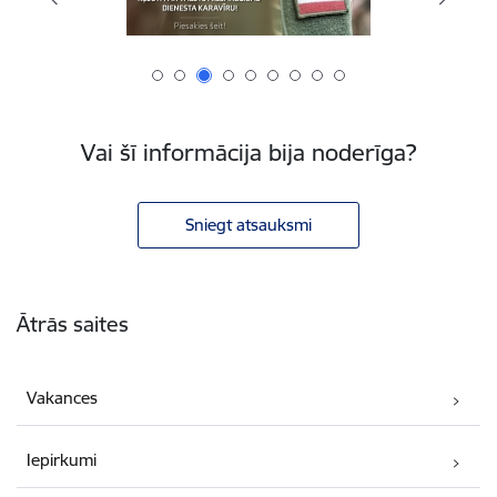
Vai šī informācija bija noderīga?
Sniegt atsauksmi
Kājene
Ātrās saites
Vakances
Iepirkumi