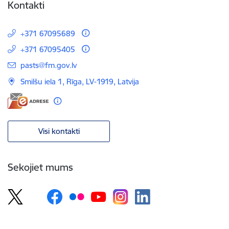
Kontakti
+371 67095689
+371 67095405
E-pasts:
pasts@fm.gov.lv
Smilšu iela 1, Rīga, LV-1919, Latvija
Visi kontakti
Sekojiet mums