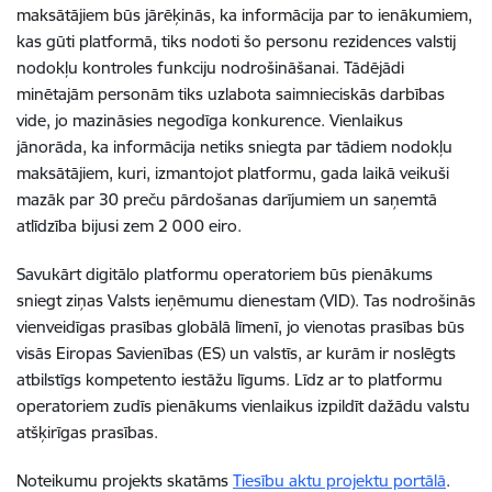
maksātājiem būs jārēķinās, ka informācija par to ienākumiem,
kas gūti platformā, tiks nodoti šo personu rezidences valstij
nodokļu kontroles funkciju nodrošināšanai. Tādējādi
minētajām personām tiks uzlabota saimnieciskās darbības
vide, jo mazināsies negodīga konkurence. Vienlaikus
jānorāda, ka informācija netiks sniegta par tādiem nodokļu
maksātājiem, kuri, izmantojot platformu, gada laikā veikuši
mazāk par 30 preču pārdošanas darījumiem un saņemtā
atlīdzība bijusi zem 2 000 eiro.
Savukārt digitālo platformu operatoriem būs pienākums
sniegt ziņas Valsts ieņēmumu dienestam (VID). Tas nodrošinās
vienveidīgas prasības globālā līmenī, jo vienotas prasības būs
visās Eiropas Savienības (ES) un valstīs, ar kurām ir noslēgts
atbilstīgs kompetento iestāžu līgums. Līdz ar to platformu
operatoriem zudīs pienākums vienlaikus izpildīt dažādu valstu
atšķirīgas prasības.
Noteikumu projekts skatāms
Tiesību aktu projektu portālā
.