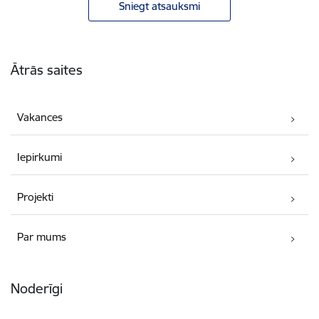
Sniegt atsauksmi
Kājene
Ātrās saites
Vakances
Iepirkumi
Projekti
Par mums
Noderīgi