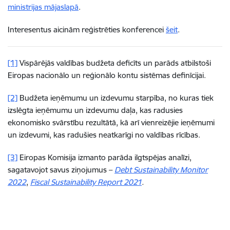
ministrijas mājaslapā
.
Interesentus aicinām reģistrēties konferencei
šeit
.
[1]
Vispārējās valdības budžeta deficīts un parāds atbilstoši
Eiropas nacionālo un reģionālo kontu sistēmas definīcijai.
[2]
Budžeta ieņēmumu un izdevumu starpība, no kuras tiek
izslēgta ieņēmumu un izdevumu daļa, kas radusies
ekonomisko svārstību rezultātā, kā arī vienreizējie ieņēmumi
un izdevumi, kas radušies neatkarīgi no valdības rīcības.
[3]
Eiropas Komisija izmanto parāda ilgtspējas analīzi,
sagatavojot savus ziņojumus –
Debt Sustainability Monitor
2022
,
Fiscal Sustainability Report 2021
.