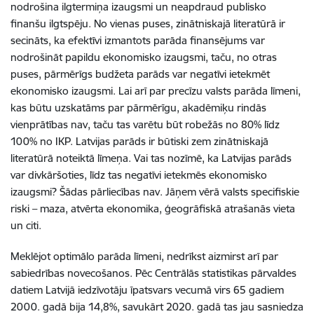
nodrošina ilgtermiņa izaugsmi un neapdraud publisko
finanšu ilgtspēju. No vienas puses, zinātniskajā literatūrā ir
secināts, ka efektīvi izmantots parāda finansējums var
nodrošināt papildu ekonomisko izaugsmi, taču, no otras
puses, pārmērīgs budžeta parāds var negatīvi ietekmēt
ekonomisko izaugsmi. Lai arī par precīzu valsts parāda līmeni,
kas būtu uzskatāms par pārmērīgu, akadēmiķu rindās
vienprātības nav, taču tas varētu būt robežās no 80% līdz
100% no IKP. Latvijas parāds ir būtiski zem zinātniskajā
literatūrā noteiktā līmeņa. Vai tas nozīmē, ka Latvijas parāds
var divkāršoties, līdz tas negatīvi ietekmēs ekonomisko
izaugsmi? Šādas pārliecības nav. Jāņem vērā valsts specifiskie
riski – maza, atvērta ekonomika, ģeogrāfiskā atrašanās vieta
un citi.
Meklējot optimālo parāda līmeni, nedrīkst aizmirst arī par
sabiedrības novecošanos. Pēc Centrālās statistikas pārvaldes
datiem Latvijā iedzīvotāju īpatsvars vecumā virs 65 gadiem
2000. gadā bija 14,8%, savukārt 2020. gadā tas jau sasniedza