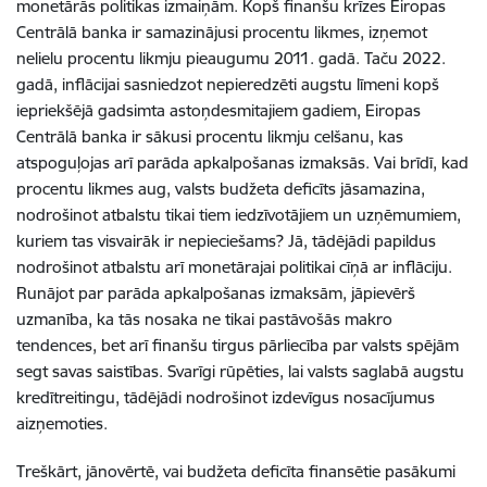
monetārās politikas izmaiņām. Kopš finanšu krīzes Eiropas
Centrālā banka ir samazinājusi procentu likmes, izņemot
nelielu procentu likmju pieaugumu 2011. gadā. Taču 2022.
gadā, inflācijai sasniedzot nepieredzēti augstu līmeni kopš
iepriekšējā gadsimta astoņdesmitajiem gadiem, Eiropas
Centrālā banka ir sākusi procentu likmju celšanu, kas
atspoguļojas arī parāda apkalpošanas izmaksās. Vai brīdī, kad
procentu likmes aug, valsts budžeta deficīts jāsamazina,
nodrošinot atbalstu tikai tiem iedzīvotājiem un uzņēmumiem,
kuriem tas visvairāk ir nepieciešams? Jā, tādējādi papildus
nodrošinot atbalstu arī monetārajai politikai cīņā ar inflāciju.
Runājot par parāda apkalpošanas izmaksām, jāpievērš
uzmanība, ka tās nosaka ne tikai pastāvošās makro
tendences, bet arī finanšu tirgus pārliecība par valsts spējām
segt savas saistības. Svarīgi rūpēties, lai valsts saglabā augstu
kredītreitingu, tādējādi nodrošinot izdevīgus nosacījumus
aizņemoties.
Treškārt, jānovērtē, vai budžeta deficīta finansētie pasākumi