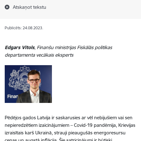
Atskaņot tekstu
Publicēts: 24.08.2023.
Edgars Vītols
, Finanšu ministrijas Fiskālās politikas
departamenta vecākais eksperts
Pēdējos gados Latvija ir saskarusies ar vēl nebijušiem vai sen
nepieredzētiem izaicinājumiem – Covid-19 pandēmija, Krievijas
izraisītais karš Ukrainā, strauji pieaugušās energoresursu
cenas un augstā inflācija. Šie satricinājumi ir būtiski