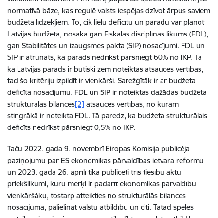
normatīvā bāze, kas regulē valsts iespējas dzīvot ārpus saviem
budžeta līdzekļiem. To, cik lielu deficītu un parādu var plānot
Latvijas budžetā, nosaka gan Fiskālās disciplīnas likums (FDL),
gan Stabilitātes un izaugsmes pakta (SIP) nosacījumi. FDL un
SIP ir atrunāts, ka parāds nedrīkst pārsniegt 60% no IKP. Tā
kā Latvijas parāds ir būtiski zem noteiktās atsauces vērtības,
tad šo kritēriju izpildīt ir vienkārši. Sarežģītāk ir ar budžeta
deficīta nosacījumu. FDL un SIP ir noteiktas dažādas budžeta
strukturālās bilances
[2]
atsauces vērtības, no kurām
stingrākā ir noteikta FDL. Tā paredz, ka budžeta strukturālais
deficīts nedrīkst pārsniegt 0,5% no IKP.
Taču 2022. gada 9. novembrī Eiropas Komisija publicēja
paziņojumu par ES ekonomikas pārvaldības ietvara reformu
un 2023. gada 26. aprīlī tika publicēti trīs tiesību aktu
priekšlikumi, kuru mērķi ir padarīt ekonomikas pārvaldību
vienkāršāku, tostarp atteikties no strukturālās bilances
nosacījuma, palielināt valstu atbildību un citi. Tātad spēles