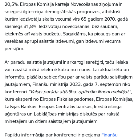
20,5%. Eiropas Komisija kārtējā Novecošanas ziņojumā ir
sniegusi ilgtermiņa demogrāfiskās prognozes, atbilstoši
kurām iedzīvotāju skaits vecumā virs 65 gadiem 2070. gadā
sasniegs 31,8%. Iedzīvotāju novecošanās, bez šaubām,
ietekmēs arī valsts budžetu. Sagaidāms, ka pieaugs gan ar
veselības aprūpi saistītie izdevumi, gan izdevumi vecuma
pensijām.
Ar parādu saistītie jautājumi ir ārkārtīgi sarežģīti, taču lielākā
vai mazākā mērā ietekmē katru no mums. Lai aktualizētu un
informētu plašāku sabiedrību par ar valsts parādu saistītajiem
jautājumiem, Finanšu ministrija 2023. gada 7. septembrī rīko
konferenci
“Valsts parāda attīstība: optimālo līmeni meklējot”
,
kurā eksperti no Eiropas Fiskālās padomes, Eiropas Komisijas,
Latvijas Bankas, Eiropas Centrālas bankas, kredītreitinga
aģentūras un Labklājības ministrijas diskutēs par rakstā
minētajiem un citiem saistītajiem jautājumiem.
Papildu informācija par konferenci ir pieejama
Finanšu