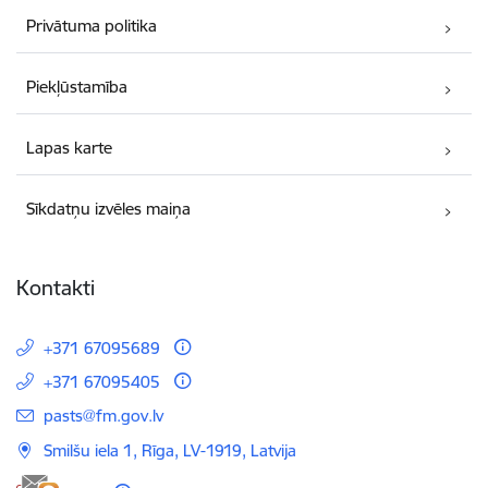
Privātuma politika
Piekļūstamība
Lapas karte
Sīkdatņu izvēles maiņa
Kontakti
+371 67095689
+371 67095405
E-pasts:
pasts@fm.gov.lv
Smilšu iela 1, Rīga, LV-1919, Latvija