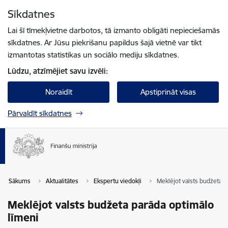
Pāriet uz lapas saturu
Sīkdatnes
Spied
lai meklētu
Enter
Lai šī tīmekļvietne darbotos, tā izmanto obligāti nepieciešamās
sīkdatnes. Ar Jūsu piekrišanu papildus šajā vietnē var tikt
izmantotas statistikas un sociālo mediju sīkdatnes.
Lūdzu, atzīmējiet savu izvēli:
Noraidīt
Apstiprināt visas
Pārvaldīt sīkdatnes
Sākums
Aktualitātes
Ekspertu viedokļi
Meklējot valsts budžeta p
Meklējot valsts budžeta parāda optimālo
līmeni