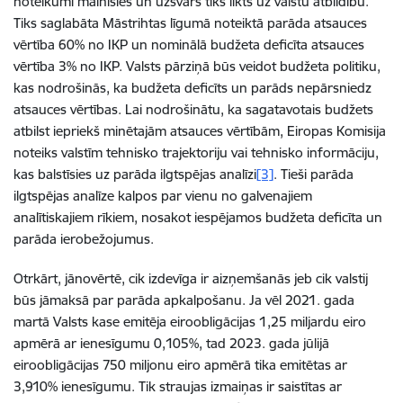
noteikumi mainīsies un uzsvars tiks likts uz valstu atbildību.
Tiks saglabāta Māstrihtas līgumā noteiktā parāda atsauces
vērtība 60% no IKP un nominālā budžeta deficīta atsauces
vērtība 3% no IKP. Valsts pārziņā būs veidot budžeta politiku,
kas nodrošinās, ka budžeta deficīts un parāds nepārsniedz
atsauces vērtības. Lai nodrošinātu, ka sagatavotais budžets
atbilst iepriekš minētajām atsauces vērtībām, Eiropas Komisija
noteiks valstīm tehnisko trajektoriju vai tehnisko informāciju,
kas balstīsies uz parāda ilgtspējas analīzi
[3]
. Tieši parāda
ilgtspējas analīze kalpos par vienu no galvenajiem
analītiskajiem rīkiem, nosakot iespējamos budžeta deficīta un
parāda ierobežojumus.
Otrkārt, jānovērtē, cik izdevīga ir aizņemšanās jeb cik valstij
būs jāmaksā par parāda apkalpošanu. Ja vēl 2021. gada
martā Valsts kase emitēja eiroobligācijas 1,25 miljardu eiro
apmērā ar ienesīgumu 0,105%, tad 2023. gada jūlijā
eiroobligācijas 750 miljonu eiro apmērā tika emitētas ar
3,910% ienesīgumu. Tik straujas izmaiņas ir saistītas ar