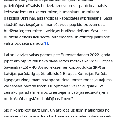
palielinājuši arī valsts budžeta izdevumus – papildu atbalsts
iedzīvotājiem un uzņēmumiem, humanitārā un militārā
palīdzība Ukrainai, aizsardzības kapacitātes stiprināšana. Šādā
situācijā nav iespējams finansēt visus papildu izdevumus ar
budžeta ieņēmumiem – veidojas budžeta deficīts. Savukārt,
budžeta deficīts tiek segts, aizņemoties un attiecīgi palielinot
valsts budžeta parādu
[1]
.
Lai arī Latvijas valsts parāds pēc Eurostat datiem 2022. gadā
joprojām bija vairāk nekā divas reizes mazāks kā vidēji Eiropas
Savienībā (ES) – 40,8% no iekšzemes kopprodukta (IKP) un
Latvijas parāda ilgtspēja atbilstoši Eiropas Komisijas Parāda
ilgtspējas ziņojumam nav apdraudēta, tomēr rodas jautājums,
vai esošais parāda līmenis ir optimāls? Vai ar augstāku vai
zemāku parāda līmeni būtu iespējams Latvijas iedzīvotājiem
nodrošināt augstāku labklājības līmeni?
Šie ir komplicēti jautājumi, un atbildes uz tiem ir atkarīgas no
vairākiem faktoriem. Pirmkārt, jāapzinās spēles noteikumi jeb