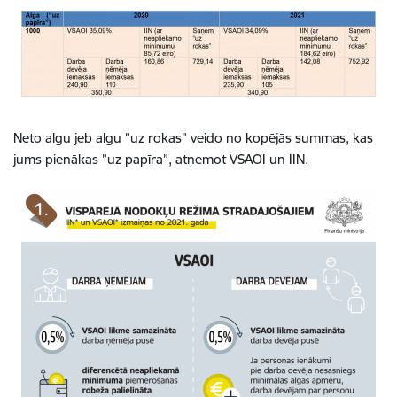
Neto algu jeb algu ”uz rokas” veido no kopējās summas, kas
jums pienākas ”uz papīra”, atņemot VSAOI un IIN.