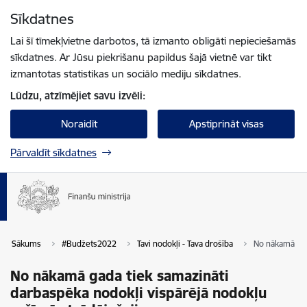
Pāriet uz lapas saturu
Sīkdatnes
Spied
lai meklētu
Enter
Lai šī tīmekļvietne darbotos, tā izmanto obligāti nepieciešamās
sīkdatnes. Ar Jūsu piekrišanu papildus šajā vietnē var tikt
izmantotas statistikas un sociālo mediju sīkdatnes.
Lūdzu, atzīmējiet savu izvēli:
Noraidīt
Apstiprināt visas
Pārvaldīt sīkdatnes
Sākums
#Budžets2022
Tavi nodokļi - Tava drošība
No nākamā gad
No nākamā gada tiek samazināti
darbaspēka nodokļi vispārējā nodokļu