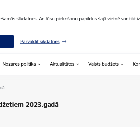
iešamās sīkdatnes. Ar Jūsu piekrišanu papildus šajā vietnē var tikt i
Pārvaldīt sīkdatnes
Nozares politika
Aktualitātes
Valsts budžets
Kon
adā
džetiem 2023.gadā