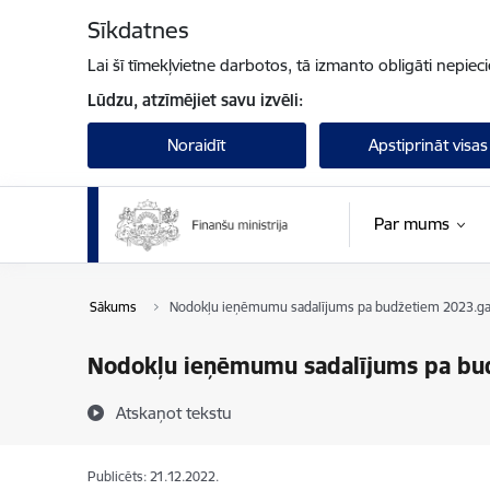
Pāriet uz lapas saturu
Sīkdatnes
Lai šī tīmekļvietne darbotos, tā izmanto obligāti nepiec
Lūdzu, atzīmējiet savu izvēli:
Noraidīt
Apstiprināt visas
Par mums
Sākums
Nodokļu ieņēmumu sadalījums pa budžetiem 2023.g
Nodokļu ieņēmumu sadalījums pa bu
Atskaņot tekstu
Publicēts: 21.12.2022.