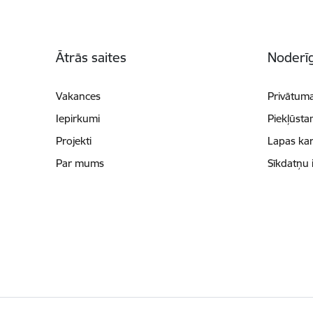
Kājene
Ātrās saites
Noderīg
Vakances
Privātuma
Iepirkumi
Piekļūsta
Projekti
Lapas kar
Par mums
Sīkdatņu 