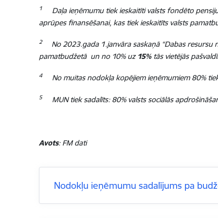
1
Daļa ieņēmumu tiek ieskaitīti valsts fondēto pensi
aprūpes finansēšanai, kas tiek ieskaitīts valsts pamatb
2
No 2023.gada 1.janvāra saskaņā “Dabas resursu n
pamatbudžetā un no 10% uz
15%
tās vietējās pašvald
4
No muitas nodokļa kopējiem ieņēmumiem 80% tiek i
5
MUN tiek sadalīts:
80%
valsts sociālās apdrošināš
Avots
: FM dati
Nodokļu ieņēmumu sadalījums pa budž