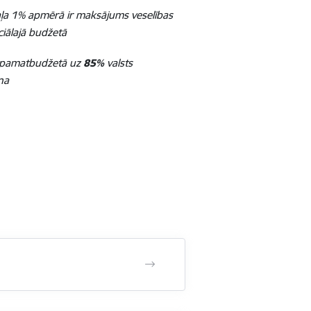
aļa 1% apmērā ir maksājums veselības
ciālajā budžetā
s pamatbudžetā uz
85%
valsts
na