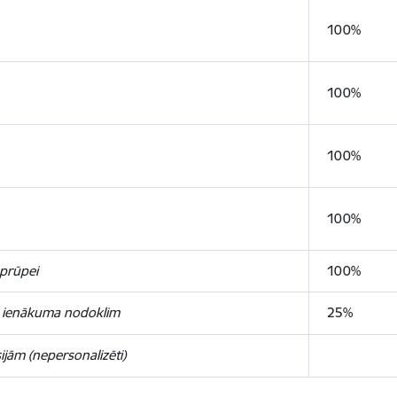
100%
100%
100%
100%
aprūpei
100%
u ienākuma nodoklim
25%
ijām (nepersonalizēti)