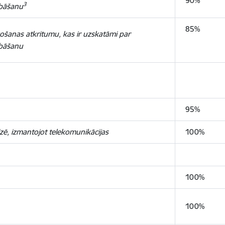
90%
3
abāšanu
85%
ošanas atkritumu, kas ir uzskatāmi par
abāšanu
95%
zē, izmantojot telekomunikācijas
100%
100%
100%