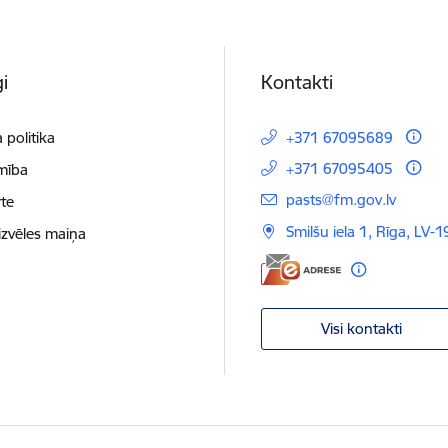
i
Kontakti
 politika
+371 67095689
+371 67095405
mība
E-pasts:
pasts@fm.gov.lv
te
Smilšu iela 1, Rīga, LV-1
izvēles maiņa
Visi kontakti