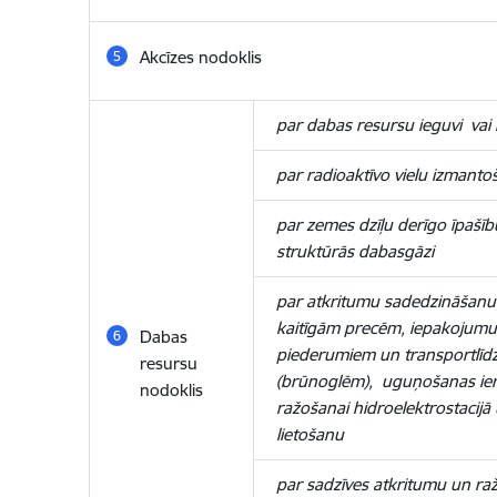
Akcīzes nodoklis
par dabas resursu ieguvi vai
par radioaktīvo vielu izmanto
par zemes dzīļu derīgo īpašī
struktūrās dabasgāzi
par atkritumu sadedzināšanu
kaitīgām precēm, iepakojumu,
Dabas
piederumiem un transportlīdz
resursu
(brūnoglēm), uguņošanas ierī
nodoklis
ražošanai hidroelektrostacijā
lietošanu
par sadzīves atkritumu un ra