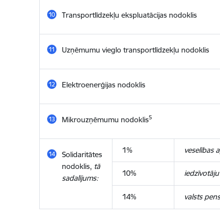
Transportlīdzekļu ekspluatācijas nodoklis
Uzņēmumu vieglo transportlīdzekļu nodoklis
Elektroenerģijas nodoklis
5
Mikrouzņēmumu nodoklis
1%
veselības 
Solidaritātes
nodoklis,
tā
10%
iedzīvotāj
sadalījums:
14%
valsts pens