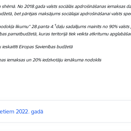
ju shēmā.
No 2018.gada valsts sociālās apdrošināšanas iemaksas d
udžetā, bet pārējais maksājums sociālajai apdrošināšanai valsts spe
1
odokļa likumu” 28.panta 4.
daļu sadalījums mainīts no 90% valst
ības pamatbudžetā, kuras teritorijā tiek veikta atkritumu apglabāša
eskaitīti Eiropas Savienības budžetā
anas iemaksas
un 20% iedzīvotāju ienākuma nodoklis
etiem 2022. gadā