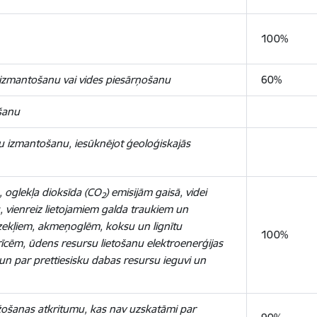
100%
 izmantošanu vai vides piesārņošanu
60%
šanu
bu izmantošanu, iesūknējot ģeoloģiskajās
,
oglekļa dioksīda (CO
) emisijām gaisā,
videi
2
 vienreiz lietojamiem galda traukiem un
ekļiem, akmeņoglēm, koksu un lignītu
100%
cēm, ūdens resursu lietošanu elektroenerģijas
 un par prettiesisku dabas resursu ieguvi un
žošanas atkritumu, kas nav uzskatāmi par