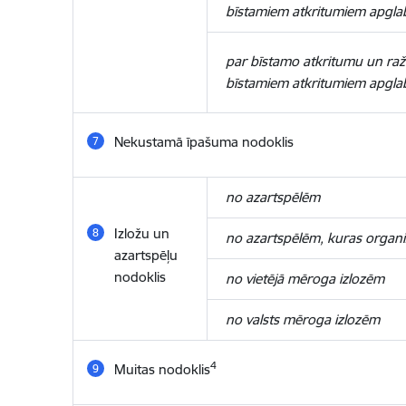
bīstamiem atkritumiem apgl
par bīstamo atkritumu un raž
bīstamiem atkritumiem apgl
Nekustamā īpašuma nodoklis
no azartspēlēm
Izložu un
no azartspēlēm, kuras organi
azartspēļu
nodoklis
no vietējā mēroga izlozēm
no valsts mēroga izlozēm
4
Muitas nodoklis