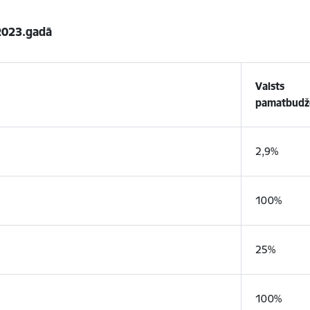
2023.gadā
Valsts
pamatbudž
2,9%
100%
25%
100%