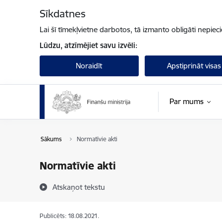
Pāriet uz lapas saturu
Sīkdatnes
Lai šī tīmekļvietne darbotos, tā izmanto obligāti nepiec
Lūdzu, atzīmējiet savu izvēli:
Noraidīt
Apstiprināt visas
Par mums
Sākums
Normatīvie akti
Normatīvie akti
Atskaņot tekstu
Publicēts: 18.08.2021.