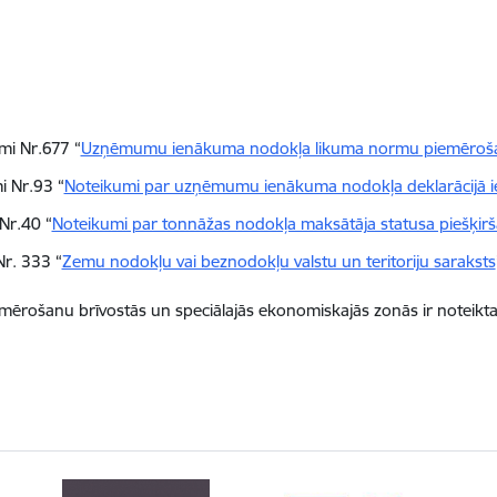
mi Nr.677 “
Uzņēmumu ienākuma nodokļa likuma normu piemēroša
i Nr.93 “
Noteikumi par uzņēmumu ienākuma nodokļa deklarācijā i
Nr.40 “
Noteikumi par tonnāžas nodokļa maksātāja statusa piešķir
Nr. 333 “
Zemu nodokļu vai beznodokļu valstu un teritoriju saraksts
rošanu brīvostās un speciālajās ekonomiskajās zonās ir noteikta 