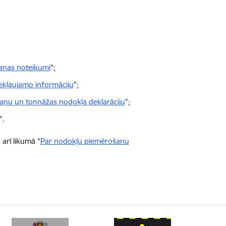
nas noteikumi
”;
ekļaujamo informāciju
”;
šanu un tonnāžas nodokļa deklarāciju
”;
”.
arī likumā “
Par nodokļu piemērošanu