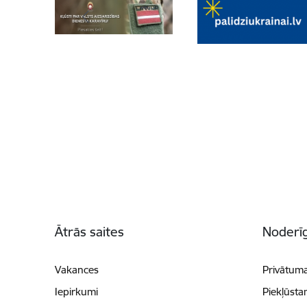
Kājene
Ātrās saites
Noderīg
Vakances
Privātuma
Iepirkumi
Piekļūsta