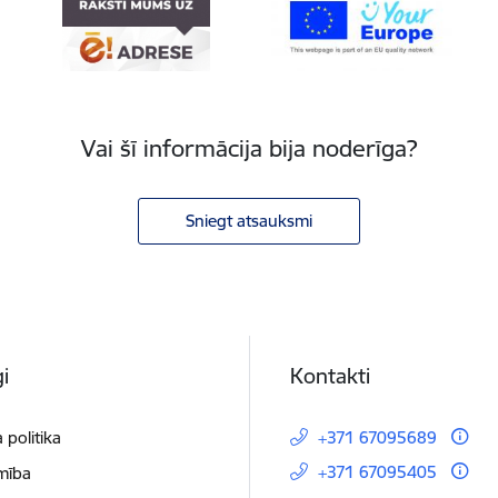
Vai šī informācija bija noderīga?
Sniegt atsauksmi
i
Kontakti
 politika
+371 67095689
+371 67095405
mība