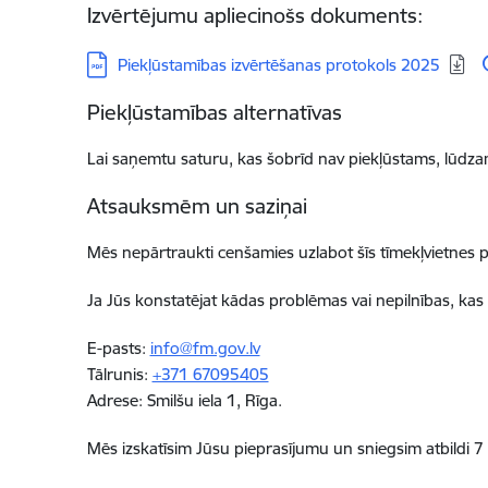
Izvērtējumu apliecinošs dokuments:
Lejupielādēt:
Piekļūstamības izvērtēšanas protokols 2025
Piekļūstamības alternatīvas
Lai saņemtu saturu, kas šobrīd nav piekļūstams,
lūdza
Atsauksmēm un saziņai
Mēs nepārtraukti cenšamies uzlabot šīs
tīmekļvietnes
p
Ja Jūs konstatējat kādas problēmas vai nepilnības, kas
E-pasts:
info@fm.gov.lv
Tālrunis:
+371 67095405
Adrese: Smilšu iela 1, Rīga.
Mēs izskatīsim Jūsu pieprasījumu un sniegsim atbildi
7 