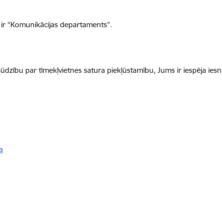
s ir “Komunikācijas departaments”.
 sūdzību par
tīmekļvietnes
satura piekļūstamību, Jums ir iespēja iesn
a