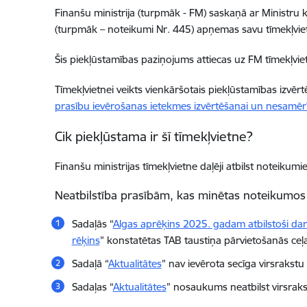
Finanšu ministrija (turpmāk - FM)
saskaņā ar Ministru k
(turpmāk – noteikumi Nr. 445) apņemas savu
tīmekļvie
Šis piekļūstamības paziņojums attiecas uz FM
tīmekļvie
Tīmekļvietnei
veikts
vienkāršotais piekļūstamības izvēr
prasību ievērošanas ietekmes izvērtēšanai un nesamē
Cik piekļūstama ir šī
tīmekļvietne
?
Finanšu ministrijas tīmekļvietne
daļēji atbilst noteikum
Neatbilstība prasībām, kas minētas noteikumos
Sadaļās “
Algas aprēķins 2025. gadam atbilstoši d
rēķins
” konstatētas TAB taustiņa pārvietošanās ceļa 
Sadaļā “
Aktualitātes
” nav ievērota secīga virsrakstu h
Sadaļas “
Aktualitātes
” nosaukums neatbilst virsrak