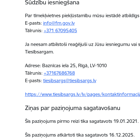
Sūdzību iesniegšana
Par tīmekļvietnes piekļūstamību mūsu iestādē atbildīg
E-pasts:
info@fm.gov.lv
Tālrunis:
+371 67095405
Ja neesam atbilstoši reaģējuši uz Jūsu iesniegumu vai
Tiesībsargam.
Adrese: Baznīcas iela 25, Rīgā, LV-1010
Tālrunis:
+37167686768
E-pasts:
tiesibsargs@tiesibsargs.lv
https://www.tiesibsargs.lv/lv/pages/kontaktinformacij
Ziņas par paziņojuma sagatavošanu
Šis paziņojums pirmo reizi tika sagatavots 19
.01.2021.
Šis paziņojums atkārtoti tika sagatavots 16.12.2025.