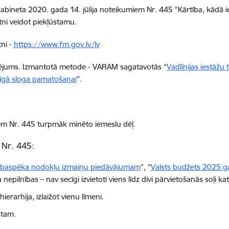
abineta 2020. gada 14. jūlija noteikumiem Nr. 445 "Kārtība, kādā ie
tni
veidot piekļūstamu.
tni
-
https://www.fm.gov.lv/lv
tējums
. Izmantotā metode -
VARAM sagatavotās “
Vadlīnijas iestāžu
rīgā sloga pamatošanai
”
.
iem Nr. 445
turpmāk minēto iemeslu dēļ.
 Nr. 445:
arbaspēka nodokļu izmaiņu piedāvājumam
”, “
Valsts budžets 2025.
nepilnības – nav secīgi izvietoti viens līdz divi pārvietošanās soļi 
ierarhija, izlaižot vienu līmeni.
stam.