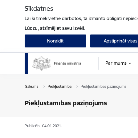
Pāriet uz lapas saturu
Sīkdatnes
Lai šī tīmekļvietne darbotos, tā izmanto obligāti nepiec
Lūdzu, atzīmējiet savu izvēli:
Noraidīt
Apstiprināt visas
Par mums
Sākums
Piekļūstamība
Piekļūstamības paziņojums
Piekļūstamības paziņojums
Publicēts: 04.01.2021.