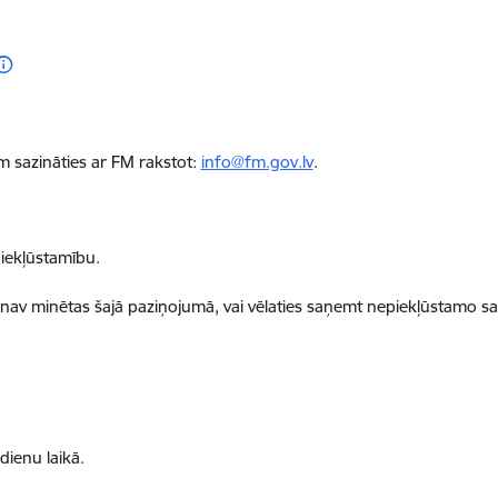
m sazināties ar FM rakstot:
info@fm.gov.lv
.
iekļūstamību.
 nav minētas šajā paziņojumā, vai vēlaties saņemt nepiekļūstamo sa
dienu laikā
.