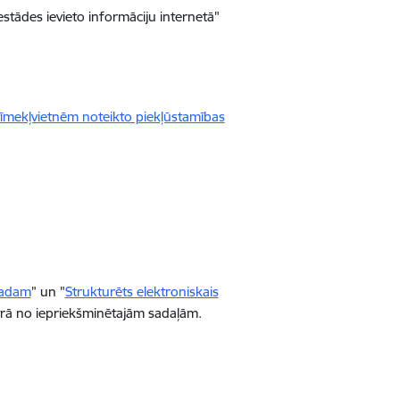
stādes ievieto informāciju internetā"
 tīmekļvietnēm noteikto piekļūstamības
gadam
” un "
Strukturēts elektroniskais
katrā no iepriekšminētajām sadaļām.