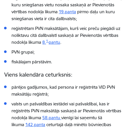
kuru sniegšanas vietu nosaka saskaņā ar Pievienotās
vērtības nodokļa likuma
19.panta
pirmo daļu un kuru
sniegšanas vieta ir cita dalībvalsts;
reģistrētam PVN maksātājam, kurš veic preču piegādi uz
noliktavu citā dalībvalstī saskaņā ar Pievienotās vērtības
1
nodokļa likuma
8.
pantu
.
PVN grupai;
fiskālajam pārstāvim.
Viens kalendāra ceturksnis:
pārējos gadījumos, kad persona ir reģistrēta VID PVN
maksātāju reģistrā;
valsts un pašvaldības
iestādei vai pašvaldībai, kas ir
reģistrēts PVN maksātājs saskaņā ar Pievienotās vērtības
nodokļa likuma
58.pantu
vienīgi lai saņemtu šā
likuma
142.panta
ceturtajā daļā minēto būvniecības