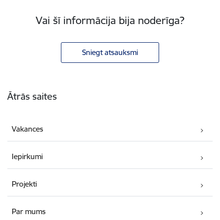
Vai šī informācija bija noderīga?
Sniegt atsauksmi
Kājene
Ātrās saites
Vakances
Iepirkumi
Projekti
Par mums