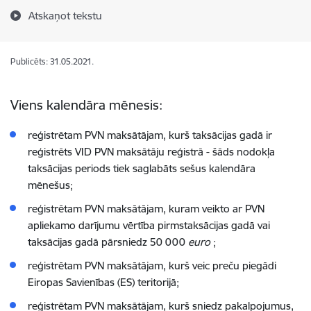
Atskaņot tekstu
Publicēts: 31.05.2021.
Viens kalendāra mēnesis:
reģistrētam PVN maksātājam, kurš taksācijas gadā ir
reģistrēts VID PVN maksātāju reģistrā - šāds nodokļa
taksācijas periods tiek saglabāts sešus kalendāra
mēnešus;
reģistrētam PVN maksātājam, kuram veikto ar PVN
apliekamo darījumu vērtība pirmstaksācijas gadā vai
taksācijas gadā pārsniedz
50 000
euro
;
reģistrētam PVN maksātājam, kurš veic preču piegādi
Eiropas Savienības (ES) teritorijā;
reģistrētam PVN maksātājam, kurš sniedz pakalpojumus,