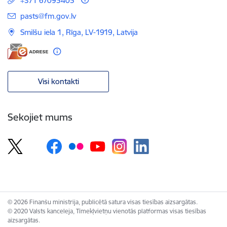
+371 67095405
E-pasts:
pasts@fm.gov.lv
Smilšu iela 1, Rīga, LV-1919, Latvija
Visi kontakti
Sekojiet mums
© 2026 Finanšu ministrija, publicētā satura visas tiesības aizsargātas.
© 2020 Valsts kanceleja, Tīmekļvietņu vienotās platformas visas tiesības
aizsargātas.