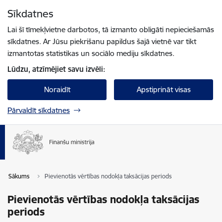
Pāriet uz lapas saturu
Sīkdatnes
Spied
lai meklētu
Enter
Lai šī tīmekļvietne darbotos, tā izmanto obligāti nepieciešamās
sīkdatnes. Ar Jūsu piekrišanu papildus šajā vietnē var tikt
izmantotas statistikas un sociālo mediju sīkdatnes.
Lūdzu, atzīmējiet savu izvēli:
Noraidīt
Apstiprināt visas
Pārvaldīt sīkdatnes
Sākums
Pievienotās vērtības nodokļa taksācijas periods
Pievienotās vērtības nodokļa taksācijas
periods