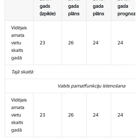
gads
gada
gada
gada
(izpilde)
plāns
plāns
prognoze
Vidējais
amata
vietu
23
26
24
24
skaits
gadā
Tajā skaitā:
Valsts pamatfunkciju īstenošana
Vidējais
amata
vietu
23
26
24
24
skaits
gadā