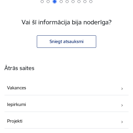
Vai šī informācija bija noderīga?
Sniegt atsauksmi
Kājene
Ātrās saites
Vakances
Iepirkumi
Projekti