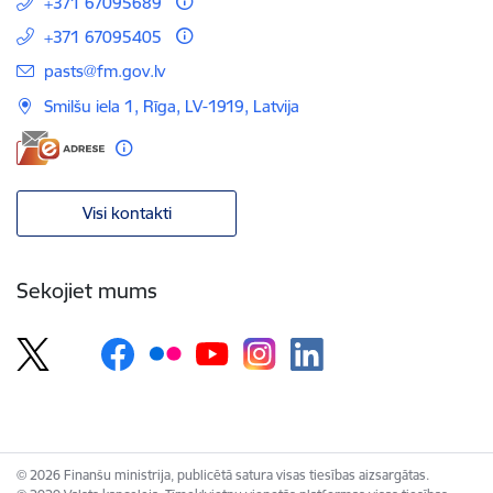
+371 67095689
+371 67095405
E-pasts:
pasts@fm.gov.lv
Smilšu iela 1, Rīga, LV-1919, Latvija
Visi kontakti
Sekojiet mums
© 2026 Finanšu ministrija, publicētā satura visas tiesības aizsargātas.