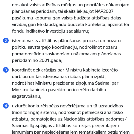
nosakot valsts attīstības mērķus un prioritātes nākamajam
plānošanas periodam, tai skaitā iekļaujot NAP2027
pasākumu kopumu gan valsts budžeta attīstības daļas
virzībai, gan ES daudzgadu budžeta kontekstā, apzinot ES
fondu indikatīvo investīciju sadalījumu;
īstenot valsts attīstības plānošanas procesa un nozaru
politiku savstarpējo koordināciju, nodrošinot nozaru
pamatnostādņu saskaņošanu nākamajam plānošanas
periodam no 2021.gada;
koordinēt deklarācijas par Ministru kabineta iecerēto
darbību un tās īstenošanas rīcības plāna izpildi,
nodrošināt Ministru prezidenta ziņojuma Saeimai par
Ministru kabineta paveikto un iecerēto darbību
sagatavošanu;
uzturēt konkurētspējas novērtējuma un tā uzraudzības
(monitoringa) sistēmu, nodrošinot pētnieciski analītisko
atbalstu, pamatojoties uz Nacionālās attīstības padomes/
Saeimas Ilgtspējīgas attīstības komisijas pieņemtajiem
lēmumiem par nepieciešamajiem tematiskajiem pētījumiem