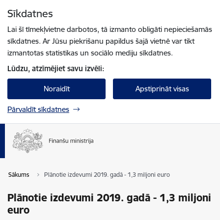
Pāriet uz lapas saturu
Sīkdatnes
Spied
lai meklētu
Enter
Lai šī tīmekļvietne darbotos, tā izmanto obligāti nepieciešamās
sīkdatnes. Ar Jūsu piekrišanu papildus šajā vietnē var tikt
izmantotas statistikas un sociālo mediju sīkdatnes.
Lūdzu, atzīmējiet savu izvēli:
Noraidīt
Apstiprināt visas
Pārvaldīt sīkdatnes
Sākums
Plānotie izdevumi 2019. gadā - 1,3 miljoni euro
Plānotie izdevumi 2019. gadā - 1,3 miljoni
euro