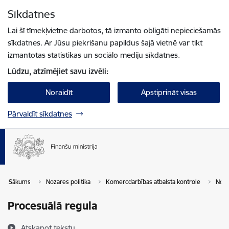
Pāriet uz lapas saturu
Sīkdatnes
Spied
lai meklētu
Enter
Lai šī tīmekļvietne darbotos, tā izmanto obligāti nepieciešamās
sīkdatnes. Ar Jūsu piekrišanu papildus šajā vietnē var tikt
izmantotas statistikas un sociālo mediju sīkdatnes.
Lūdzu, atzīmējiet savu izvēli:
Noraidīt
Apstiprināt visas
Pārvaldīt sīkdatnes
Sākums
Nozares politika
Komercdarbības atbalsta kontrole
Norm
Procesuālā regula
Atskaņot tekstu