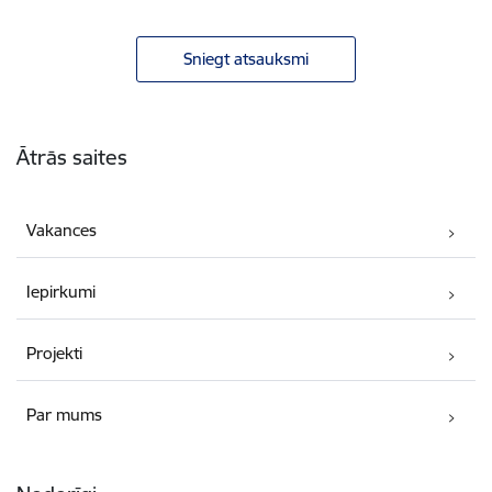
Sniegt atsauksmi
Kājene
Ātrās saites
Vakances
Iepirkumi
Projekti
Par mums