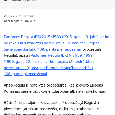
Publicēts: 31.08.2020.
Atjaunināts: 18.04.2023.
Padomes Regula (ES) 2015/1589 (2015. gada 13. jūlijs), ar ko
nosaka sīki izstrādātus noteikumus Līguma par Eiropas
Savienības darbību 108. panta piemērošanai
(procesuālā
Regula), aizstāj
Padomes Regulu (EK) Nr. 659/1999
(1999. gada 22. marts), ar ko nosaka sīki izstrādātus
noteikumus Līguma par Eiropas Savienības darbību
108. panta piemērošanai
.
Ar šo regulu ir noteiktas procedūras, kas jāievēro Eiropas
Komisijai, piemērojot komercdarbības atbalsta noteikumus.
Būtiskākie jautājumi, kas aptverti Procesuālajā Regulā ir,
piemēram, jauna un pastāvoša, nelikumīga atbalsta u.c.
definīcijas, procedūra attiecībā uz paziņotu atbalstu,