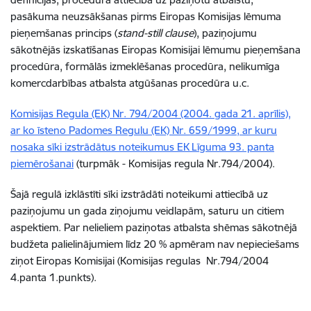
pasākuma neuzsākšanas pirms Eiropas Komisijas lēmuma
pieņemšanas princips (
stand-still clause
), paziņojumu
sākotnējās izskatīšanas Eiropas Komisijai lēmumu pieņemšana
procedūra, formālās izmeklēšanas procedūra, nelikumīga
komercdarbības atbalsta atgūšanas procedūra u.c.
Komisijas Regula (EK) Nr. 794/2004 (2004. gada 21. aprīlis),
ar ko īsteno Padomes Regulu (EK) Nr. 659/1999, ar kuru
nosaka sīki izstrādātus noteikumus EK Līguma 93. panta
piemērošanai
(turpmāk -
Komisijas regula Nr.794/2004
)
.
Šajā regulā izklāstīti sīki izstrādāti noteikumi attiecībā uz
paziņojumu un gada ziņojumu veidlapām, saturu un citiem
aspektiem. Par nelieliem paziņotas atbalsta shēmas sākotnējā
budžeta palielinājumiem līdz 20 % apmēram nav nepieciešams
ziņot Eiropas Komisijai (Komisijas regulas Nr.794/2004
4.panta 1.punkts).