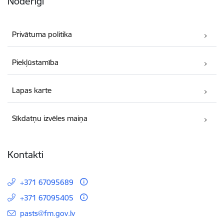
Noderīgi
Privātuma politika
Piekļūstamība
Lapas karte
Sīkdatņu izvēles maiņa
Kontakti
+371 67095689
+371 67095405
E-pasts:
pasts@fm.gov.lv