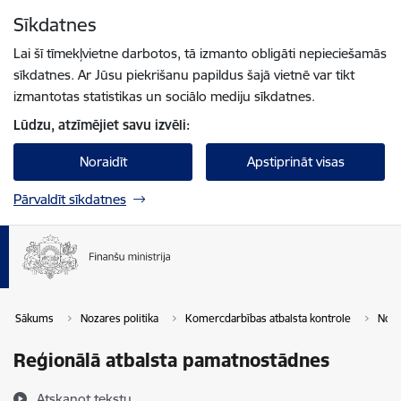
Pāriet uz lapas saturu
Sīkdatnes
Spied
lai meklētu
Enter
Lai šī tīmekļvietne darbotos, tā izmanto obligāti nepieciešamās
sīkdatnes. Ar Jūsu piekrišanu papildus šajā vietnē var tikt
izmantotas statistikas un sociālo mediju sīkdatnes.
Lūdzu, atzīmējiet savu izvēli:
Noraidīt
Apstiprināt visas
Pārvaldīt sīkdatnes
Sākums
Nozares politika
Komercdarbības atbalsta kontrole
Norm
Reģionālā atbalsta pamatnostādnes
Atskaņot tekstu