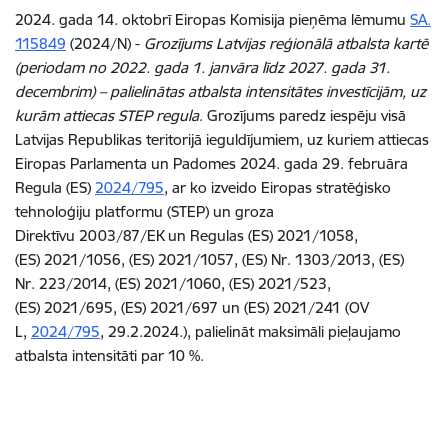
2024. gada 14. oktobrī Eiropas Komisija pieņēma lēmumu
SA.
115849
(2024/N) -
Grozījums Latvijas reģionālā atbalsta kartē
(periodam no 2022. gada 1. janvāra līdz 2027. gada 31.
decembrim) – palielinātas atbalsta intensitātes investīcijām, uz
kurām attiecas STEP regula
. Grozījums paredz iespēju visā
Latvijas Republikas teritorijā ieguldījumiem, uz kuriem attiecas
Eiropas Parlamenta un Padomes 2024. gada 29. februāra
Regula (ES)
2024/795
, ar ko izveido Eiropas stratēģisko
tehnoloģiju platformu (STEP) un groza
Direktīvu 2003/87/EK un Regulas (ES) 2021/1058,
(ES) 2021/1056, (ES) 2021/1057, (ES) Nr. 1303/2013, (ES)
Nr. 223/2014, (ES) 2021/1060, (ES) 2021/523,
(ES) 2021/695, (ES) 2021/697 un (ES) 2021/241 (OV
L,
2024/795
, 29.2.2024.), palielināt maksimāli pieļaujamo
atbalsta intensitāti par 10 %.