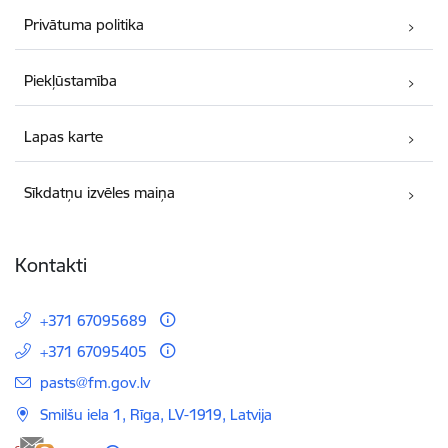
Privātuma politika
Piekļūstamība
Lapas karte
Sīkdatņu izvēles maiņa
Kontakti
+371 67095689
+371 67095405
E-pasts:
pasts@fm.gov.lv
Smilšu iela 1, Rīga, LV-1919, Latvija