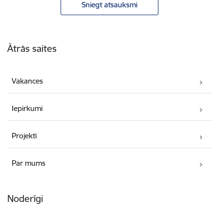
Sniegt atsauksmi
Kājene
Ātrās saites
Vakances
Iepirkumi
Projekti
Par mums
Noderīgi