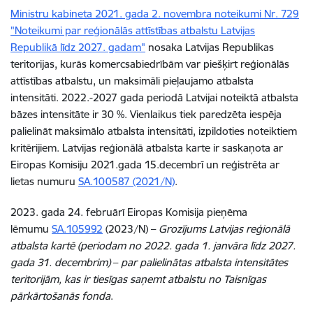
Ministru kabineta 2021. gada 2. novembra noteikumi Nr. 729
"Noteikumi par reģionālās attīstības atbalstu Latvijas
Republikā līdz 2027. gadam"
nosaka Latvijas Republikas
teritorijas, kurās komercsabiedrībām var piešķirt reģionālās
attīstības atbalstu, un maksimāli pieļaujamo atbalsta
intensitāti. 2022.-2027 gada periodā Latvijai noteiktā atbalsta
bāzes intensitāte ir 30 %. Vienlaikus tiek paredzēta iespēja
palielināt maksimālo atbalsta intensitāti, izpildoties noteiktiem
kritērijiem. Latvijas reģionālā atbalsta karte ir saskaņota ar
Eiropas Komisiju 2021.gada 15.decembrī un reģistrēta ar
lietas numuru
SA.100587 (2021/N)
.
2023. gada 24. februārī Eiropas Komisija pieņēma
lēmumu
SA.105992
(2023/N) –
Grozījums Latvijas reģionālā
atbalsta kartē (periodam no 2022. gada 1. janvāra līdz 2027.
gada 31. decembrim)
–
par palielinātas atbalsta intensitātes
teritorijām, kas ir tiesīgas saņemt atbalstu no Taisnīgas
pārkārtošanās fonda
.