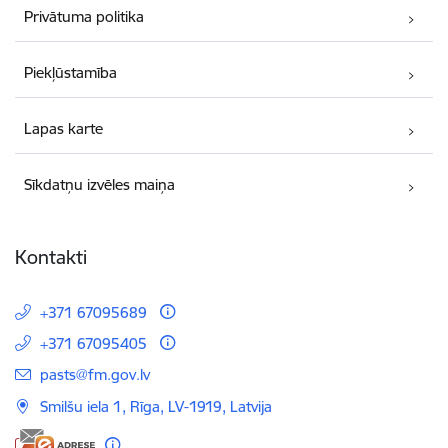
Privātuma politika
Piekļūstamība
Lapas karte
Sīkdatņu izvēles maiņa
Kontakti
+371 67095689
+371 67095405
E-pasts:
pasts@fm.gov.lv
Smilšu iela 1, Rīga, LV-1919, Latvija