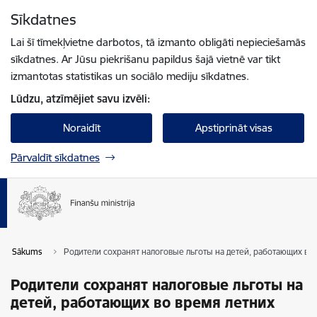
Pāriet uz lapas saturu
Sīkdatnes
Spied
lai meklētu
Enter
Lai šī tīmekļvietne darbotos, tā izmanto obligāti nepieciešamās
sīkdatnes. Ar Jūsu piekrišanu papildus šajā vietnē var tikt
izmantotas statistikas un sociālo mediju sīkdatnes.
Lūdzu, atzīmējiet savu izvēli:
Noraidīt
Apstiprināt visas
Pārvaldīt sīkdatnes
Sākums
Родители сохранят налоговые льготы на детей, работающих во 
Родители сохранят налоговые льготы на
детей, работающих во время летних