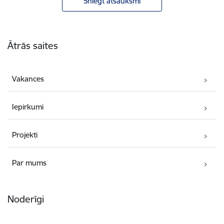
Sniegt atsauksmi
Kājene
Ātrās saites
Vakances
Iepirkumi
Projekti
Par mums
Noderīgi