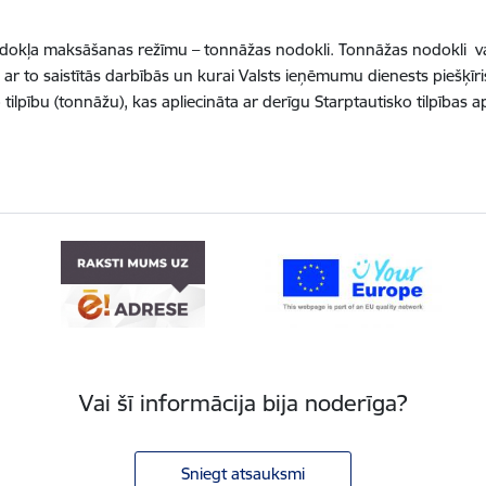
kļa maksāšanas režīmu – tonnāžas nodokli. Tonnāžas nodokli var
ar to saistītās darbībās un kurai Valsts ieņēmumu dienests piešķīr
lpību (tonnāžu), kas apliecināta ar derīgu Starptautisko tilpības a
Vai šī informācija bija noderīga?
Sniegt atsauksmi