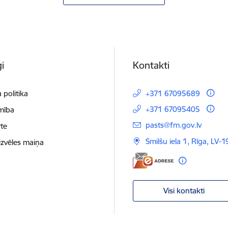
i
Kontakti
 politika
+371 67095689
+371 67095405
mība
E-pasts:
pasts@fm.gov.lv
te
Smilšu iela 1, Rīga, LV-1
izvēles maiņa
Visi kontakti