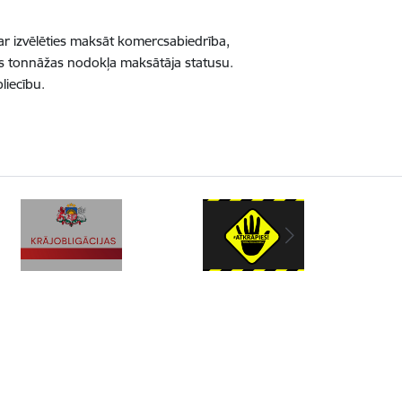
 izvēlēties maksāt komercsabiedrība,
is tonnāžas nodokļa maksātāja statusu.
pliecību.