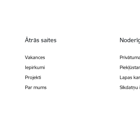
Kājene
Ātrās saites
Noderīg
Vakances
Privātuma
Iepirkumi
Piekļūsta
Projekti
Lapas kar
Par mums
Sīkdatņu 