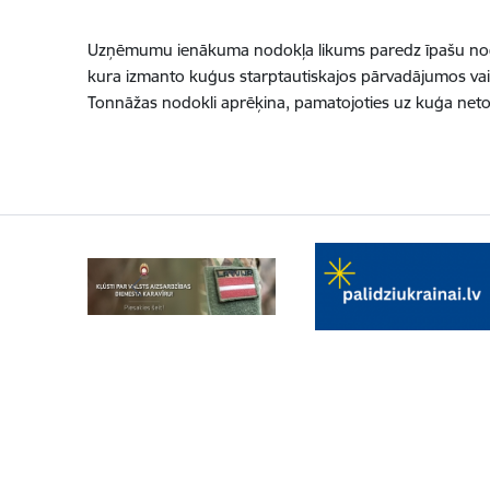
Uzņēmumu ienākuma nodokļa likums paredz īpašu nodo
kura izmanto kuģus starptautiskajos pārvadājumos vai 
Tonnāžas nodokli aprēķina, pamatojoties uz kuģa neto ti