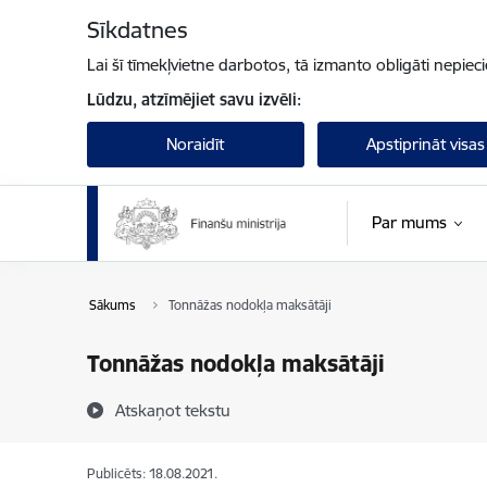
Pāriet uz lapas saturu
Sīkdatnes
Lai šī tīmekļvietne darbotos, tā izmanto obligāti nepiec
Lūdzu, atzīmējiet savu izvēli:
Noraidīt
Apstiprināt visas
Par mums
Sākums
Tonnāžas nodokļa maksātāji
Tonnāžas nodokļa maksātāji
Atskaņot tekstu
Publicēts: 18.08.2021.