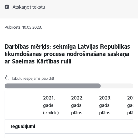
Atskaņot tekstu
Publicēts: 10.05.2023.
Darbības mērķis: sekmīga Latvijas Republikas
likumdošanas procesa nodrošināšana saskaņā
ar Saeimas Kārtības rulli
Tabulu iespējams pabīdīt!
2021.
2022.
2023.
2024
gads
gada
gada
gada
(izpilde)
plāns
plāns
plān
Ieguldījumi