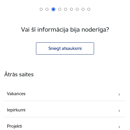
Vai šī informācija bija noderīga?
Sniegt atsauksmi
Kājene
Ātrās saites
Vakances
Iepirkumi
Projekti