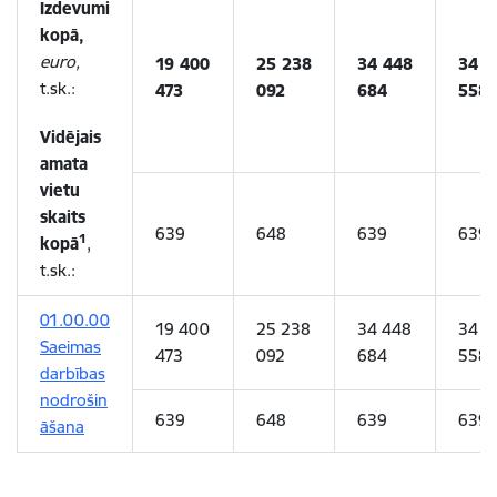
Izdevumi
kopā,
euro,
19 400
25 238
34 448
34 0
t.sk.:
473
092
684
558
Vidējais
amata
vietu
skaits
639
648
639
639
1
kopā
,
t.sk.:
01.00.00
19 400
25 238
34 448
34 0
Saeimas
473
092
684
558
darbības
nodrošin
639
648
639
639
āšana