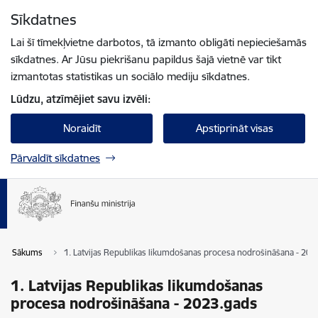
Pāriet uz lapas saturu
Sīkdatnes
Spied
lai meklētu
Enter
Lai šī tīmekļvietne darbotos, tā izmanto obligāti nepieciešamās
sīkdatnes. Ar Jūsu piekrišanu papildus šajā vietnē var tikt
izmantotas statistikas un sociālo mediju sīkdatnes.
Lūdzu, atzīmējiet savu izvēli:
Noraidīt
Apstiprināt visas
Pārvaldīt sīkdatnes
Sākums
1. Latvijas Republikas likumdošanas procesa nodrošināšana - 202
1. Latvijas Republikas likumdošanas
procesa nodrošināšana - 2023.gads