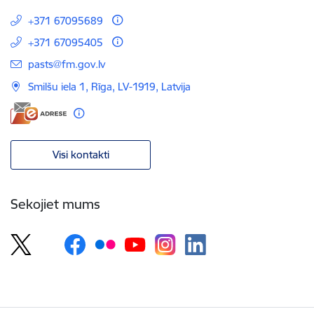
+371 67095689
+371 67095405
E-pasts:
pasts@fm.gov.lv
Smilšu iela 1, Rīga, LV-1919, Latvija
Visi kontakti
Sekojiet mums