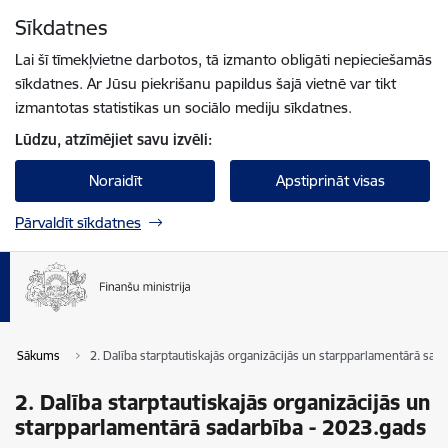
Pāriet uz lapas saturu
Sīkdatnes
Spied
lai meklētu
Enter
Lai šī tīmekļvietne darbotos, tā izmanto obligāti nepieciešamās
sīkdatnes. Ar Jūsu piekrišanu papildus šajā vietnē var tikt
izmantotas statistikas un sociālo mediju sīkdatnes.
Lūdzu, atzīmējiet savu izvēli:
Noraidīt
Apstiprināt visas
Pārvaldīt sīkdatnes
Sākums
2. Dalība starptautiskajās organizācijās un starpparlamentārā sad
2. Dalība starptautiskajās organizācijās un
starpparlamentārā sadarbība - 2023.gads