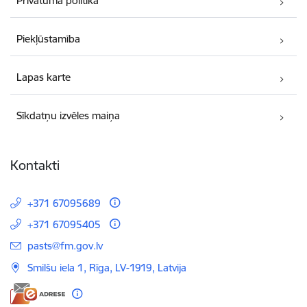
Privātuma politika
Piekļūstamība
Lapas karte
Sīkdatņu izvēles maiņa
Kontakti
+371 67095689
+371 67095405
E-pasts:
pasts@fm.gov.lv
Smilšu iela 1, Rīga, LV-1919, Latvija