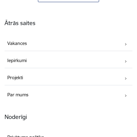
Kājene
Ātrās saites
Vakances
Iepirkumi
Projekti
Par mums
Noderīgi