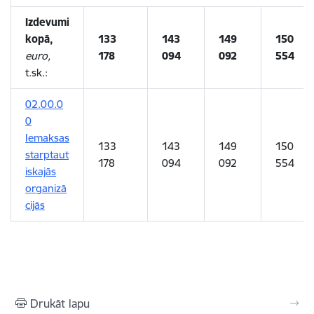
Izdevumi
kopā,
133
143
149
150
euro,
178
094
092
554
t.sk.:
02.00.0
0
Iemaksas
133
143
149
150
starptaut
178
094
092
554
iskajās
organizā
cijās
Drukāt lapu