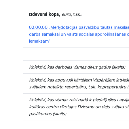
Izdevumi kopā,
euro,
t.sk.:
02.00.00 „Mērķdotācijas pašvaldību tautas mākslas 
darba samaksai un valsts sociālās apdrošināšanas 
iemaksām”
Kolektīvi, kas darbojas vismaz divus gadus (skaits)
Kolektīvi, kas apguvuši kārtējiem Vispārējiem latvie
svētkiem noteikto repertuāru, t.sk. koprepertuāru (s
Kolektīvi, kas vismaz reizi gadā ir piedalījušies Latvi
kultūras centra rīkotajos Dziesmu un deju svētku st
pasākumos (skaits)