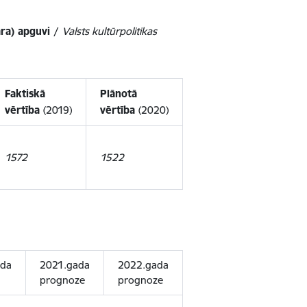
āra) apguvi /
Valsts kultūrpolitikas
Faktiskā
Plānotā
vērtība
(2019)
vērtība
(2020)
1572
1522
ada
2021.gada
2022.gada
prognoze
prognoze