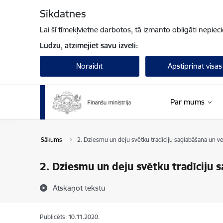
Pāriet uz lapas saturu
Sīkdatnes
Lai šī tīmekļvietne darbotos, tā izmanto obligāti nepiec
Lūdzu, atzīmējiet savu izvēli:
Noraidīt
Apstiprināt visas
Par mums
Sākums
2. Dziesmu un deju svētku tradīciju saglabāšana un v
2. Dziesmu un deju svētku tradīciju 
Atskaņot tekstu
Publicēts: 10.11.2020.