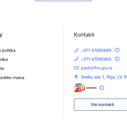
i
Kontakti
 politika
+371 67095689
+371 67095405
mība
E-pasts:
pasts@fm.gov.lv
te
Smilšu iela 1, Rīga, LV-1
izvēles maiņa
Visi kontakti