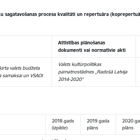
ku sagatavošanas procesa kvalitāti un repertuāra (koprepertu
Attīstības plānošanas
dokumenti vai normatīvie akti
Valsts kultūrpolitikas
ķirta valsts budžeta
pamatnostādnes „Radošā Latvija
ba samaksai un VSAOI
2014-2020”
2018.gads
2019.gada
2020.g
(izpilde)
plāns
plāns