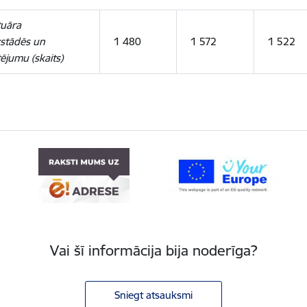
tuāra
zstādēs un
1 480
1 572
1 522
ējumu (skaits)
Vai šī informācija bija noderīga?
Sniegt atsauksmi