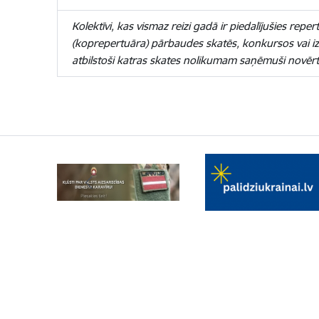
Kolektīvi, kas vismaz reizi gadā ir piedalījušies reper
(koprepertuāra) pārbaudes skatēs, konkursos vai i
atbilstoši katras skates nolikumam saņēmuši novērt