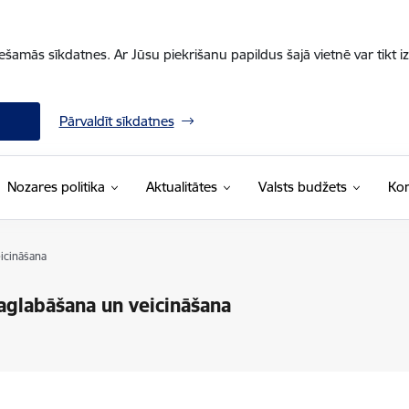
iešamās sīkdatnes. Ar Jūsu piekrišanu papildus šajā vietnē var tikt i
Pārvaldīt sīkdatnes
Nozares politika
Aktualitātes
Valsts budžets
Kon
eicināšana
saglabāšana un veicināšana