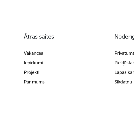
Kājene
Ātrās saites
Noderīg
Vakances
Privātuma
Iepirkumi
Piekļūsta
Projekti
Lapas kar
Par mums
Sīkdatņu 