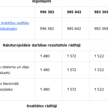
Ieguldījumi
996 382
985 842
983 36
kolektīvu vadītāju
obligātajām
996 382
985 842
983 36
Raksturojošākie darbības rezultatīvie rādītāji
1 480
1 572
1 522
šu dziesmu un deju
1 480
1 572
1 522
kaits)
jas Nacionālā
arplaika
1 480
1 572
1 522
Kvalitātes rādītāji