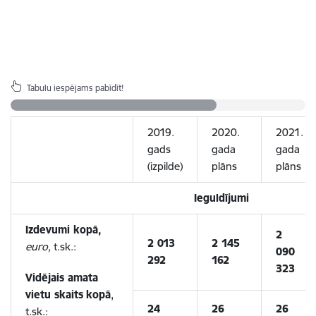
Tabulu iespējams pabīdīt!
2019.
2020.
2021.
gads
gada
gada
(izpilde)
plāns
plāns
Ieguldījumi
Izdevumi kopā,
2
2 013
2 145
euro,
t.sk.:
090
292
162
323
Vidējais amata
vietu skaits
kopā
,
24
26
26
t.sk.: