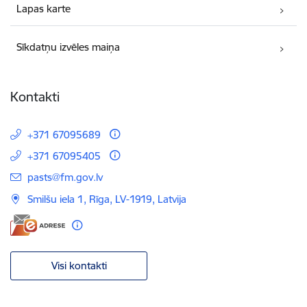
Lapas karte
Sīkdatņu izvēles maiņa
Kontakti
+371 67095689
+371 67095405
E-pasts:
pasts@fm.gov.lv
Smilšu iela 1, Rīga, LV-1919, Latvija
Visi kontakti