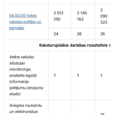
2
2 013
2 145
04.00.00 Valsts
090
292
162
valodas politika un
323
pārvalde
24
26
26
Raksturojošākie darbības rezultatīvie rādī
Veikts valodas
situācijas
monitorings,
analizēta iegūtā
1
1
1
informācija
(pētījumu/ziņojumu
skaits)
Sniegtas mutvārdu
un elektroniskas
15