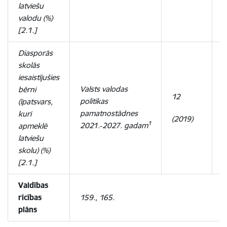
latviešu
valodu (%)
[2.1.]
Diasporās
skolās
iesaistījušies
Valsts valodas
bērni
12
1
politikas
(īpatsvars,
pamatnostādnes
kuri
(2019)
(
1
2021.‑2027. gadam
apmeklē
latviešu
skolu) (%)
[2.1.]
Valdības
rīcības
159., 165.
plāns