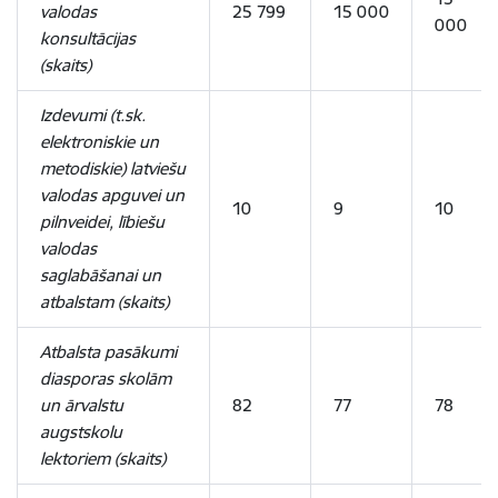
valodas
25 799
15 000
000
konsultācijas
(skaits)
Izdevumi (t.sk.
elektroniskie un
metodiskie) latviešu
valodas apguvei un
10
9
10
pilnveidei, lībiešu
valodas
saglabāšanai un
atbalstam (skaits)
Atbalsta pasākumi
diasporas skolām
un ārvalstu
82
77
78
augstskolu
lektoriem (skaits)