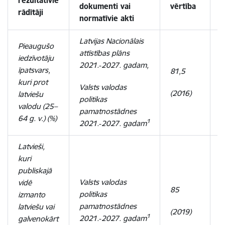
rezultatīvie
dokumenti
vai
vērtība
v
rādītāji
normatīvie akti
Latvijas Nacionālais
Pieaugušo
attīstības plāns
iedzīvotāju
2021.‑2027. gadam,
īpatsvars,
81,5
8
kuri prot
Valsts valodas
(2016)
(
latviešu
politikas
valodu (25–
pamatnostādnes
64 g. v.) (%)
1
2021.‑2027. gadam
Latvieši,
kuri
publiskajā
Valsts valodas
vidē
85
9
politikas
izmanto
pamatnostādnes
latviešu vai
(2019)
(
1
2021.‑2027. gadam
galvenokārt