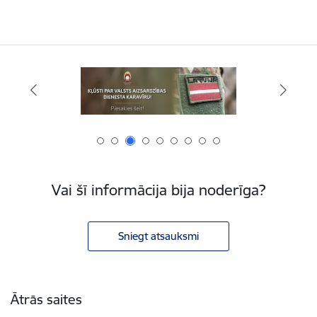
Vai šī informācija bija noderīga?
Sniegt atsauksmi
Kājene
Ātrās saites