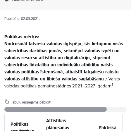
Publicēts: 02.03.2021.
Politikas mērķis:
Nodrošināt latviešu valodas ilgtspēju, tās lietojumu visās
sabiedrības darbības jomās, sekmējot valodas izpēti un
valodas resursu attīstību un digitalizāciju, stiprinot
sabiedrības līdzdalību un individuālo atbildību valsts
valodas politikas īstenošanā, atbalstīt latgaliešu rakstu
valodas attīstību un lībiešu valodas saglabāšanu
/ Valsts
1
valodas politikas pamatnostādnes 2021.-2027. gadam
Tabulu iespējams pabīdīt!
Attīstības
Politikas
plānošanas
Faktiskā
P