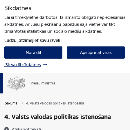
Pāriet uz lapas saturu
Sīkdatnes
Spied
lai meklētu
Enter
Lai šī tīmekļvietne darbotos, tā izmanto obligāti nepieciešamās
sīkdatnes. Ar Jūsu piekrišanu papildus šajā vietnē var tikt
izmantotas statistikas un sociālo mediju sīkdatnes.
Lūdzu, atzīmējiet savu izvēli:
Noraidīt
Apstiprināt visas
Pārvaldīt sīkdatnes
Sākums
4. Valsts valodas politikas īstenošana
4. Valsts valodas politikas īstenošana
Atskaņot tekstu