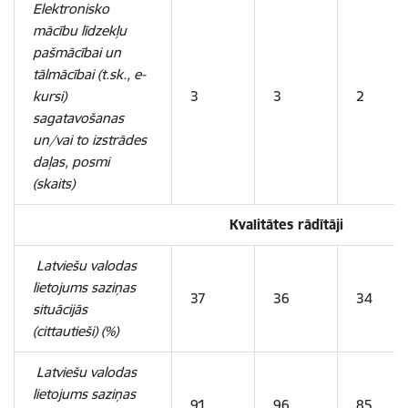
Elektronisko
mācību līdzekļu
pašmācībai un
tālmācībai (t.sk., e-
kursi)
3
3
2
sagatavošanas
un/vai to izstrādes
daļas, posmi
(skaits)
Kvalitātes rādītāji
Latviešu valodas
lietojums saziņas
37
36
34
situācijās
(cittautieši) (%)
Latviešu valodas
lietojums saziņas
91
96
85