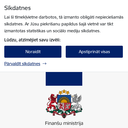
Pāriet uz lapas saturu
Sīkdatnes
Spied
lai meklētu
Enter
Lai šī tīmekļvietne darbotos, tā izmanto obligāti nepieciešamās
sīkdatnes. Ar Jūsu piekrišanu papildus šajā vietnē var tikt
izmantotas statistikas un sociālo mediju sīkdatnes.
Lūdzu, atzīmējiet savu izvēli:
Noraidīt
Apstiprināt visas
Pārvaldīt sīkdatnes
Finanšu ministrija