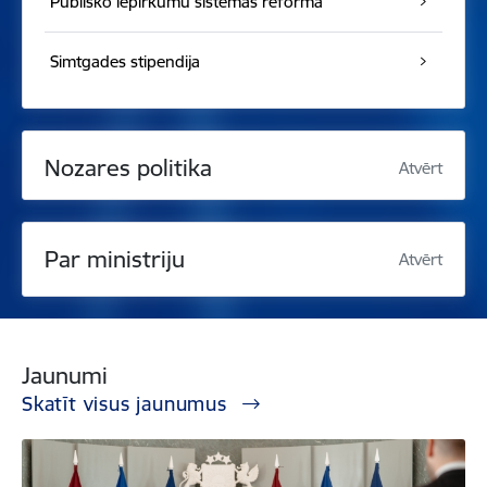
Publisko iepirkumu sistēmas reforma
Simtgades stipendija
Nozares politika
Atvērt
Par ministriju
Atvērt
Jaunumi
Skatīt visus jaunumus