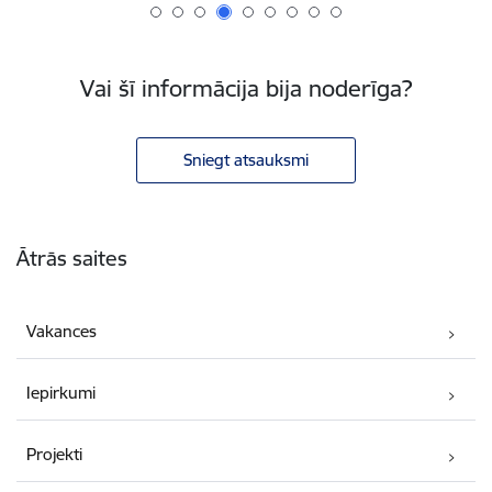
Vai šī informācija bija noderīga?
Sniegt atsauksmi
Kājene
Ātrās saites
Vakances
Iepirkumi
Projekti