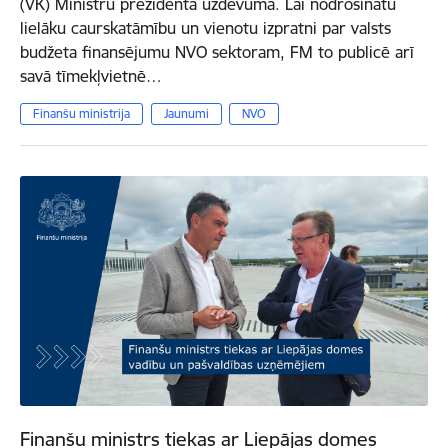
(VK) Ministru prezidenta uzdevumā. Lai nodrošinātu
lielāku caurskatāmību un vienotu izpratni par valsts
budžeta finansējumu NVO sektoram, FM to publicē arī
savā tīmekļvietnē…
Finanšu ministrija
Jaunumi
NVO
Finanšu ministrs tiekas ar Liepājas domes