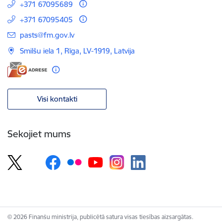
+371 67095689
+371 67095405
E-pasts:
pasts@fm.gov.lv
Smilšu iela 1, Rīga, LV-1919, Latvija
Visi kontakti
Sekojiet mums
© 2026 Finanšu ministrija, publicētā satura visas tiesības aizsargātas.