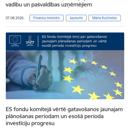
vadību un pašvaldības uzņēmējiem
07.08.2026.
Finanšu ministrs
Jaunumi
Māris Kučinskis
ES fondu komitejā vērtē gatavošanos jaunajam
plānošanas periodam un esošā perioda
investīciju progresu