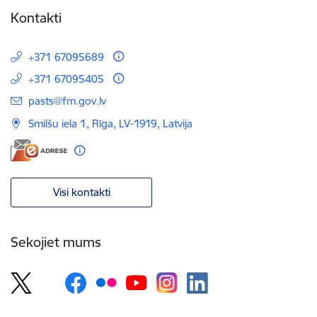
Kontakti
+371 67095689
+371 67095405
E-pasts:
pasts@fm.gov.lv
Smilšu iela 1, Rīga, LV-1919, Latvija
Visi kontakti
Sekojiet mums