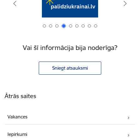
Vai šī informācija bija noderīga?
Sniegt atsauksmi
Kājene
Ātrās saites
Vakances
Iepirkumi