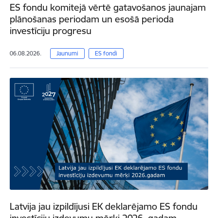
ES fondu komitejā vērtē gatavošanos jaunajam
plānošanas periodam un esošā perioda
investīciju progresu
06.08.2026.
Jaunumi
ES fondi
Latvija jau izpildījusi EK deklarējamo ES fondu
investīciju izdevumu mērķi 2026. gadam