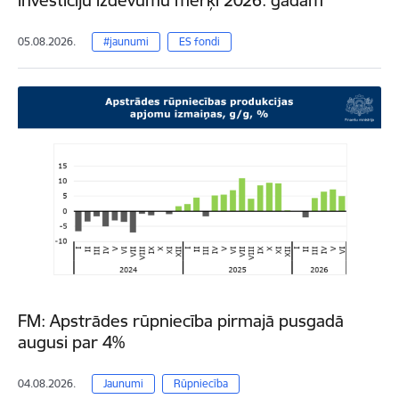
05.08.2026.
#jaunumi
ES fondi
FM: Apstrādes rūpniecība pirmajā pusgadā
augusi par 4%
04.08.2026.
Jaunumi
Rūpniecība