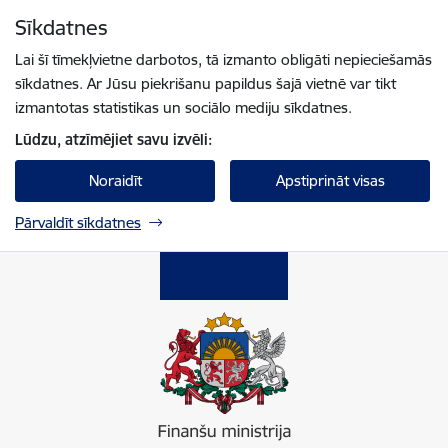
Pāriet uz lapas saturu
Sīkdatnes
Spied
lai meklētu
Enter
Lai šī tīmekļvietne darbotos, tā izmanto obligāti nepieciešamās
sīkdatnes. Ar Jūsu piekrišanu papildus šajā vietnē var tikt
izmantotas statistikas un sociālo mediju sīkdatnes.
Lūdzu, atzīmējiet savu izvēli:
Noraidīt
Apstiprināt visas
Pārvaldīt sīkdatnes
Finanšu ministrija