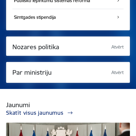
Publisko iepirkumu sistēmas reforma
Simtgades stipendija
Nozares politika
Atvērt
Par ministriju
Atvērt
Jaunumi
Skatīt visus jaunumus