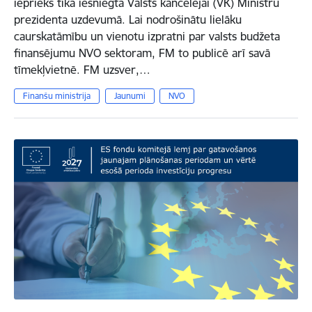
iepriekš tika iesniegta Valsts kancelejai (VK) Ministru
prezidenta uzdevumā. Lai nodrošinātu lielāku
caurskatāmību un vienotu izpratni par valsts budžeta
finansējumu NVO sektoram, FM to publicē arī savā
tīmekļvietnē. FM uzsver,…
Finanšu ministrija
Jaunumi
NVO