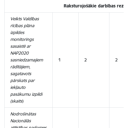
Raksturojošākie darbības rezulta
Veikts Valdības
rīcības plāna
izpildes
monitorings
sasaistē ar
NAP2020
sasniedzamajiem
1
2
2
rādītājiem,
sagatavots
pārskats par
iekļauto
pasākumu izpildi
(skaits
)
Nodrošinātas
Nacionālās
attīstības padomes