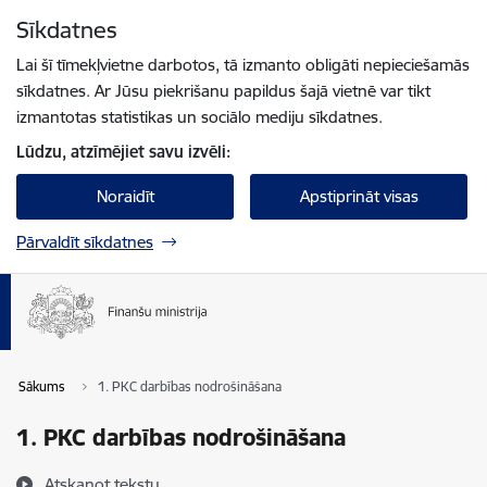
Pāriet uz lapas saturu
Sīkdatnes
Spied
lai meklētu
Enter
Lai šī tīmekļvietne darbotos, tā izmanto obligāti nepieciešamās
sīkdatnes. Ar Jūsu piekrišanu papildus šajā vietnē var tikt
izmantotas statistikas un sociālo mediju sīkdatnes.
Lūdzu, atzīmējiet savu izvēli:
Noraidīt
Apstiprināt visas
Pārvaldīt sīkdatnes
Sākums
1. PKC darbības nodrošināšana
1. PKC darbības nodrošināšana
Atskaņot tekstu