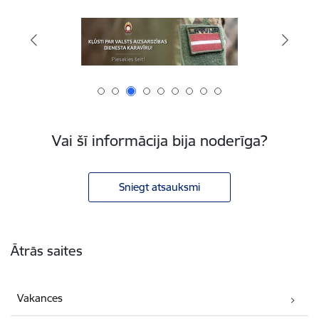
Vai šī informācija bija noderīga?
Sniegt atsauksmi
Kājene
Ātrās saites
Vakances