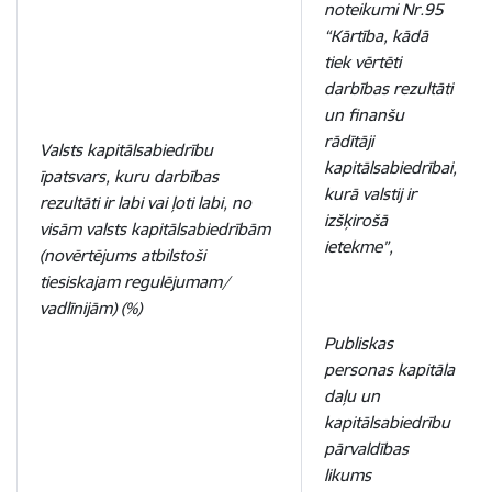
noteikumi Nr.95
“Kārtība, kādā
tiek vērtēti
darbības rezultāti
un finanšu
rādītāji
Valsts kapitālsabiedrību
kapitālsabiedrībai,
īpatsvars, kuru darbības
kurā valstij ir
rezultāti ir labi vai ļoti labi, no
izšķirošā
visām valsts kapitālsabiedrībām
ietekme”,
(novērtējums atbilstoši
tiesiskajam regulējumam/
vadlīnijām) (%)
Publiskas
personas kapitāla
daļu un
kapitālsabiedrību
pārvaldības
likums