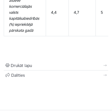
atdeve
komerciālajās
valsts
4,4
4,7
5
kapitālsabiedrībās
(%) iepriekšējā
pārskata gadā
Drukāt lapu
Dalīties