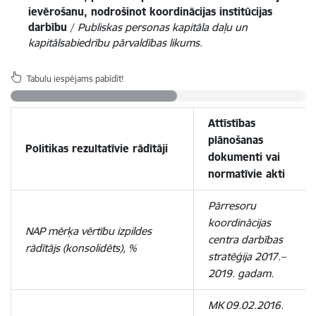
ievērošanu, nodrošinot koordinācijas institūcijas
darbību
/
Publiskas personas kapitāla daļu un
kapitālsabiedrību pārvaldības likums
.
Tabulu iespējams pabīdīt!
Attīstības
plānošanas
Politikas rezultatīvie rādītāji
dokumenti vai
normatīvie akti
Pārresoru
koordinācijas
NAP mērķa vērtību izpildes
centra darbības
rādītājs (konsolidēts), %
stratēģija 2017.–
2019. gadam.
MK 09.02.2016.