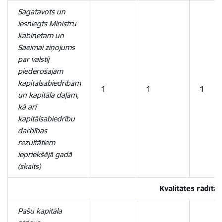
Sagatavots un
iesniegts Ministru
kabinetam un
Saeimai ziņojums
par valstij
piederošajām
kapitālsabiedrībām
1
1
1
un kapitāla daļām,
kā arī
kapitālsabiedrību
darbības
rezultātiem
iepriekšējā gadā
(skaits)
Kvalitātes rādītāji
Pašu kapitāla