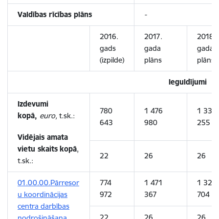
Valdības rīcības plāns
-
2016.
2017.
2018.
gads
gada
gada
(izpilde)
plāns
plāns
Ieguldījumi
Izdevumi
780
1 476
1 331
kopā,
euro,
t.sk.:
643
980
255
Vidējais amata
vietu skaits
kopā
,
22
26
26
t.sk.:
01.00.00.Pārresor
774
1 471
1 325
u koordinācijas
972
367
704
centra darbības
22
26
26
nodrošināšana