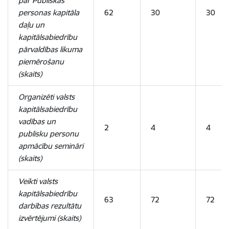
par Publiskas
personas kapitāla
62
30
30
daļu un
kapitālsabiedrību
pārvaldības likuma
piemērošanu
(skaits)
Organizēti valsts
kapitālsabiedrību
vadības un
2
4
4
publisku personu
apmācību semināri
(skaits)
Veikti valsts
kapitālsabiedrību
63
72
72
darbības rezultātu
izvērtējumi (skaits)