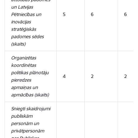
un Latvijas
Pētniecības un
5
6
6
inovācijas
stratēģiskās
padomes sēdes
(skaits)
Organizētas
koordinētas
politikas plānotāju
4
2
2
pieredzes
apmaiņas un
apmācības (skaits)
Sniegti skaidrojumi
publiskām
personām un
privātpersonām