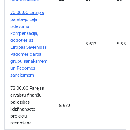
70.06.00 Latvijas
pārstāvju ceļa
izdevumu
kompensācija,
dodoties uz
-
5 613
5 551
Eiropas Savienības
Padomes darba
grupu sanāksmēm
un Padomes
sanāksmēm
73.06.00 Pārējās
ārvalstu finanšu
palīdzības
5 672
-
-
līdzfinansēto
projektu
īstenošana