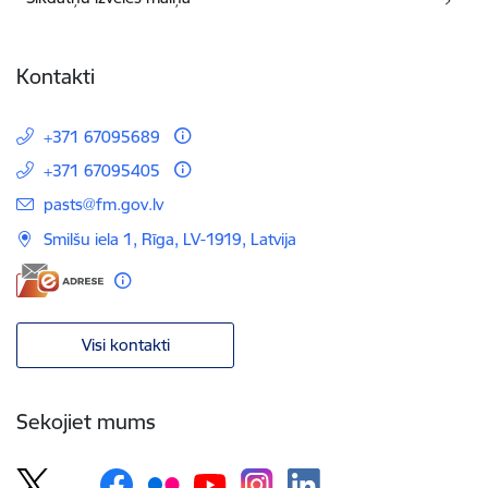
Kontakti
+371 67095689
+371 67095405
E-pasts:
pasts@fm.gov.lv
Smilšu iela 1, Rīga, LV-1919, Latvija
Visi kontakti
Sekojiet mums