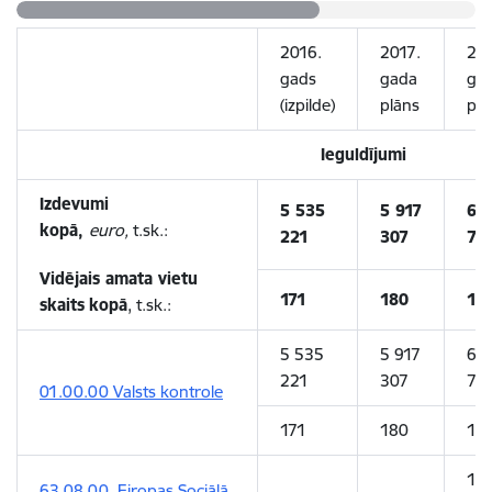
2016.
2017.
201
gads
gada
ga
(izpilde)
plāns
plā
Ieguldījumi
Izdevumi
5 535
5 917
6 
kopā,
euro,
t.sk.:
221
307
73
Vidējais amata vietu
171
180
18
skaits
kopā
, t.sk.:
5 535
5 917
6 3
221
307
73
01.00.00 Valsts kontrole
171
180
18
16
63.08.00 Eiropas Sociālā