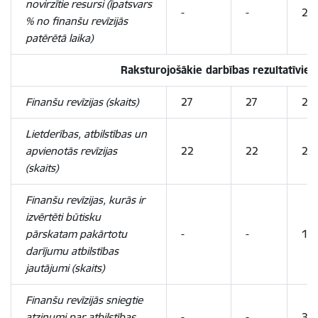
novirzītie
resursi
(īpatsvars
-
-
20
% no finanšu revīzijās
patērētā laika)
Raksturojošākie darbības rezultatīvie r
Finanšu revīzijas (skaits)
27
27
27
Lietderības, atbilstības un
apvienotās revīzijas
22
22
22
(skaits)
Finanšu revīzijas,
kurās ir
izvērtēti būtisku
pārskatam pakārtotu
-
-
18
darījumu atbilstības
jautājumi (skaits)
Finanšu revīzijās sniegtie
atzinumi par atbilstības
-
-
32