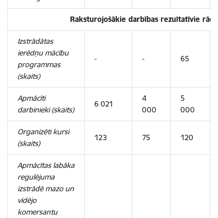
Raksturojošākie darbības rezultatīvie rādīt
Izstrādātas
ierēdņu mācību
-
-
65
programmas
(skaits)
Apmācīti
4
5
6 021
darbinieki (skaits)
000
000
Organizēti kursi
123
75
120
(skaits)
Apmācītas labāka
regulējuma
izstrādē mazo un
vidējo
komersantu