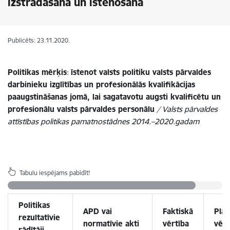
izstrādāšana un īstenošana
Publicēts: 23.11.2020.
Politikas mērķis
:
īstenot valsts politiku valsts pārvaldes
darbinieku izglītības un profesionālās kvalifikācijas
paaugstināšanas jomā, lai sagatavotu augsti kvalificētu un
profesionālu valsts pārvaldes personālu
/ Valsts pārvaldes
attīstības politikas pamatnostādnes 2014.–2020.gadam
Tabulu iespējams pabīdīt!
Politikas
APD vai
Faktiskā
Plān
rezultatīvie
normatīvie akti
vērtība
vērt
rādītāji