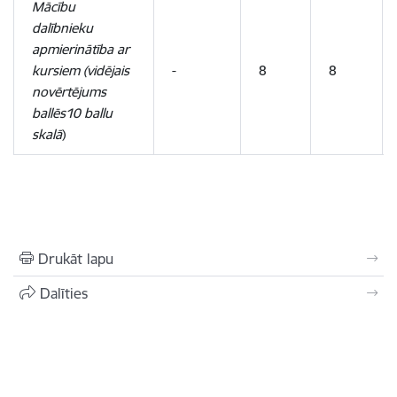
Mācību
dalībnieku
apmierinātība ar
kursiem (vidējais
-
8
8
novērtējums
ballēs10 ballu
skalā
)
Drukāt lapu
Dalīties