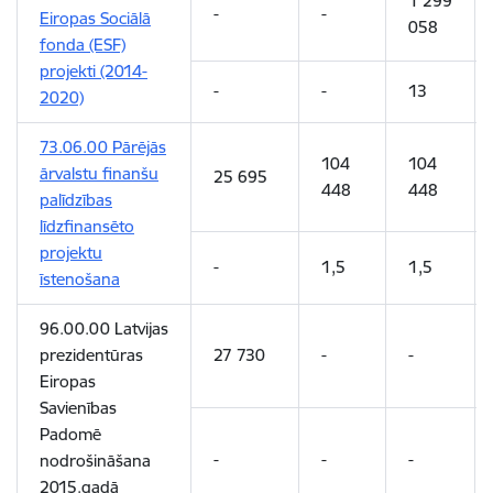
1 299
-
-
Eiropas Sociālā
058
fonda (ESF)
projekti (2014-
-
-
13
2020)
73.06.00 Pārējās
104
104
ārvalstu finanšu
25 695
448
448
palīdzības
līdzfinansēto
projektu
-
1,5
1,5
īstenošana
96.00.00 Latvijas
prezidentūras
27 730
-
-
Eiropas
Savienības
Padomē
-
-
-
nodrošināšana
2015.gadā