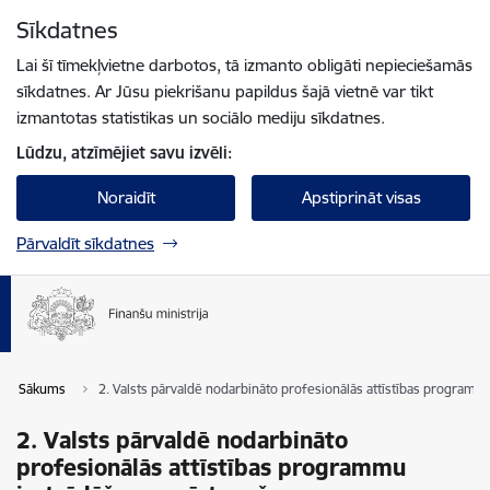
Pāriet uz lapas saturu
Sīkdatnes
Spied
lai meklētu
Enter
Lai šī tīmekļvietne darbotos, tā izmanto obligāti nepieciešamās
sīkdatnes. Ar Jūsu piekrišanu papildus šajā vietnē var tikt
izmantotas statistikas un sociālo mediju sīkdatnes.
Lūdzu, atzīmējiet savu izvēli:
Noraidīt
Apstiprināt visas
Pārvaldīt sīkdatnes
Sākums
2. Valsts pārvaldē nodarbināto profesionālās attīstības programm
2. Valsts pārvaldē nodarbināto
profesionālās attīstības programmu