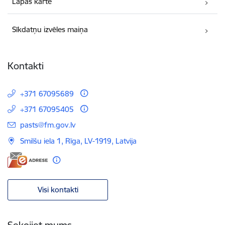
Lapas karte
Sīkdatņu izvēles maiņa
Kontakti
+371 67095689
+371 67095405
E-pasts:
pasts@fm.gov.lv
Smilšu iela 1, Rīga, LV-1919, Latvija
Visi kontakti
Sekojiet mums