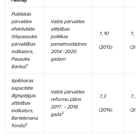
Publiskās
pārvaldes
Valsts pārvaldes
efektivitāte
attīstības
1,10
1,10
(Vispasaules
politikas
pārvaldības
pamatnostādnes
(2015)
(201
indikators,
2014.–2020.
Pasaules
gadam
1
Banka)
Izpildvaras
kapacitāte
Valsts pārvaldes
(Ilgtspējīgas
7,3
7,3
reformu plāns
attīstības
2017. – 2018.
(2016)
(201
indikators,
3
gada
Bertelsmana
2
fonds)