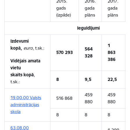
2015.
2016.
2017.
gads
gada
gada
(izpilde)
plāns
plāns
Ieguldījumi
Izdevumi
1
kopā,
euro,
t.sk.:
564
570 293
863
328
386
Vidējais amata
vietu
skaits
kopā
,
8
9,5
22,5
t.sk.:
459
459
19.00.00 Valsts
516 868
880
880
administrācijas
skola
8
8
8
63.08.00