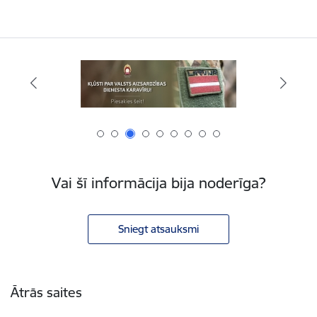
Vai šī informācija bija noderīga?
Sniegt atsauksmi
Kājene
Ātrās saites