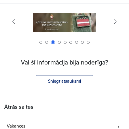
Vai šī informācija bija noderīga?
Sniegt atsauksmi
Kājene
Ātrās saites
Vakances