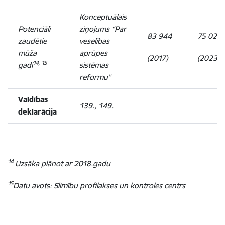
Konceptuālais
Potenciāli
ziņojums “Par
83 944
75 023
zaudētie
veselības
mūža
aprūpes
(2017)
(2023)
14,
15
gadi
sistēmas
reformu”
Valdības
139., 149.
deklarācija
14
Uzsāka plānot ar 2018.gadu
15
Datu avots: Slimību profilakses un kontroles centrs