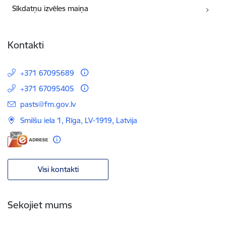
Sīkdatņu izvēles maiņa
Kontakti
+371 67095689
+371 67095405
E-pasts:
pasts@fm.gov.lv
Smilšu iela 1, Rīga, LV-1919, Latvija
Visi kontakti
Sekojiet mums