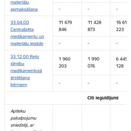
materiālu
-
-
-
apmaksāšana
33.04.00
11 679
11 428
16 610
Centralizēta
846
873
223
medikamentu un
-
-
-
materiālu iegāde
33.12.00 Reto
1 960
1 990
6 445
slimību
203
076
128
medikamentozā
ārstēšana
-
-
-
bērniem
Citi ieguldījumi
Aptieku
pakalpojumu
sniedzēji, ar