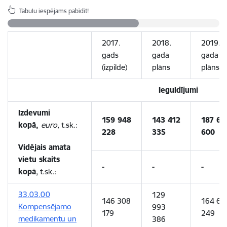
Tabulu iespējams pabīdīt!
2017.
2018.
2019.
gads
gada
gada
(izpilde)
plāns
plāns
Ieguldījumi
Izdevumi
159 948
143 412
187 65
kopā,
euro,
t.sk.:
228
335
600
Vidējais amata
vietu skaits
-
-
-
kopā
, t.sk.:
33.03.00
129
146 308
164 60
Kompensējamo
993
179
249
medikamentu un
386