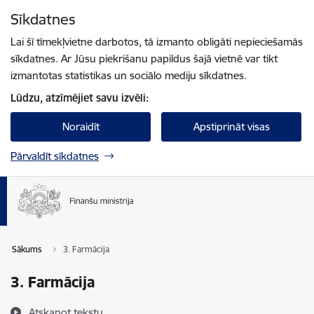
Pāriet uz lapas saturu
Sīkdatnes
Spied
lai meklētu
Enter
Lai šī tīmekļvietne darbotos, tā izmanto obligāti nepieciešamās
sīkdatnes. Ar Jūsu piekrišanu papildus šajā vietnē var tikt
izmantotas statistikas un sociālo mediju sīkdatnes.
Lūdzu, atzīmējiet savu izvēli:
Noraidīt
Apstiprināt visas
Pārvaldīt sīkdatnes
Sākums
3. Farmācija
3. Farmācija
Atskaņot tekstu