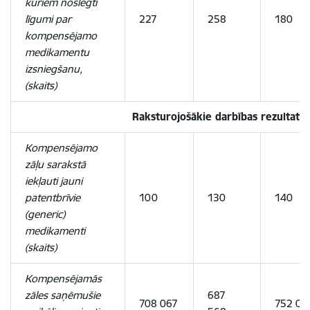
kuriem noslēgti
līgumi par
227
258
180
kompensējamo
medikamentu
izsniegšanu,
(skaits)
Raksturojošākie darbības rezultatīvi
Kompensējamo
zāļu sarakstā
iekļauti jauni
patentbrīvie
100
130
140
(generic)
medikamenti
(skaits)
Kompensējamās
zāles saņēmušie
687
708 067
752 07