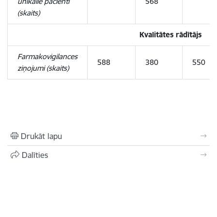
unikālie pacienti
568
(skaits)
Kvalitātes rādītājs
Farmakovigilances
588
380
550
ziņojumi (skaits)
Drukāt lapu
Dalīties