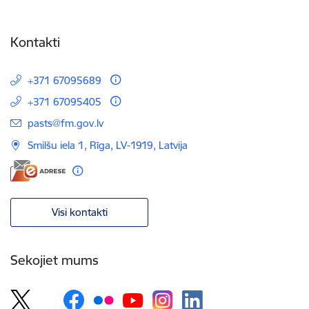
Kontakti
+371 67095689
+371 67095405
E-pasts:
pasts@fm.gov.lv
Smilšu iela 1, Rīga, LV-1919, Latvija
Visi kontakti
Sekojiet mums