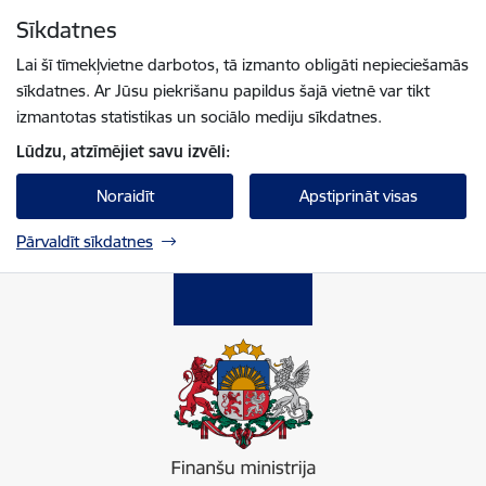
Pāriet uz lapas saturu
Sīkdatnes
Spied
lai meklētu
Enter
Lai šī tīmekļvietne darbotos, tā izmanto obligāti nepieciešamās
sīkdatnes. Ar Jūsu piekrišanu papildus šajā vietnē var tikt
izmantotas statistikas un sociālo mediju sīkdatnes.
Lūdzu, atzīmējiet savu izvēli:
Noraidīt
Apstiprināt visas
Pārvaldīt sīkdatnes
Finanšu ministrija