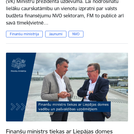
(VK) Ministru prezidenta uzdevumā. Lai nodrošinātu
lielāku caurskatāmību un vienotu izpratni par valsts
budžeta finansējumu NVO sektoram, FM to publicē arī
savā tīmekļvietnē…
Finanšu ministrija
Jaunumi
NVO
Finanšu ministrs tiekas ar Liepājas domes