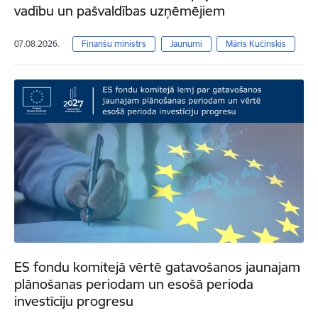
vadību un pašvaldības uzņēmējiem
07.08.2026.
Finanšu ministrs
Jaunumi
Māris Kučinskis
ES fondu komitejā vērtē gatavošanos jaunajam
plānošanas periodam un esošā perioda
investīciju progresu