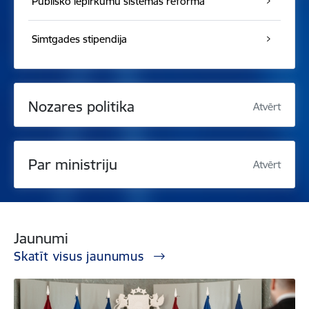
Publisko iepirkumu sistēmas reforma
Simtgades stipendija
Nozares politika
Atvērt
Par ministriju
Atvērt
Jaunumi
Skatīt visus jaunumus