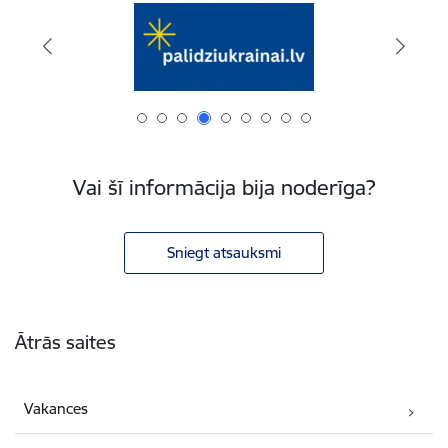
Vai šī informācija bija noderīga?
Sniegt atsauksmi
Kājene
Ātrās saites
Vakances