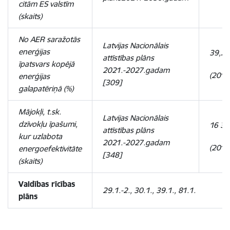
citām ES valstīm
(skaits)
No AER saražotās
Latvijas Nacionālais
enerģijas
39,2
attīstības plāns
īpatsvars kopējā
2021.-2027.gadam
(2017
enerģijas
[309]
galapatēriņā (%)
Mājokļi, t.sk.
Latvijas Nacionālais
dzīvokļu īpašumi,
16 36
attīstības plāns
kur uzlabota
2021.-2027.gadam
(2019
energoefektivitāte
[348]
(skaits)
Valdības rīcības
29.1.-2., 30.1., 39.1., 81.1.
plāns