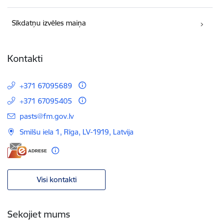
Sīkdatņu izvēles maiņa
Kontakti
+371 67095689
+371 67095405
E-pasts:
pasts@fm.gov.lv
Smilšu iela 1, Rīga, LV-1919, Latvija
Visi kontakti
Sekojiet mums