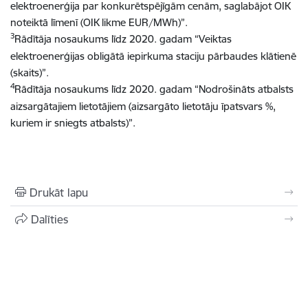
elektroenerģija par konkurētspējīgām cenām, saglabājot OIK
noteiktā līmenī (OIK likme EUR/MWh)”.
3
Rādītāja nosaukums līdz 2020. gadam “Veiktas
elektroenerģijas obligātā iepirkuma staciju pārbaudes klātienē
(skaits)”.
4
Rādītāja nosaukums līdz 2020. gadam “Nodrošināts atbalsts
aizsargātajiem lietotājiem (aizsargāto lietotāju īpatsvars %,
kuriem ir sniegts atbalsts)”.
Drukāt lapu
Dalīties