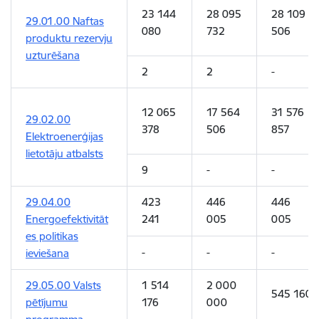
23 144
28 095
28 109
29.01.00 Naftas
080
732
506
produktu rezervju
uzturēšana
2
2
-
12 065
17 564
31 576
29.02.00
378
506
857
Elektroenerģijas
lietotāju atbalsts
9
-
-
29.04.00
423
446
446
Energoefektivitāt
241
005
005
es politikas
-
-
-
ieviešana
29.05.00 Valsts
1 514
2 000
545 160
pētījumu
176
000