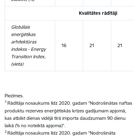
Kvalitātes rādītāji
Globālais
enerģētikas
arhitektūras
16
21
21
indekss - Energy
Transition Index,
(vieta)
Piezīmes.
1
Rādītāja nosaukums līdz 2020. gadam “Nodrošinātas naftas
produktu rezerves enerģētiskās krīzes gadījumam apjomā,
kas atbilst dienas vidējā tīrā importa daudzumam 90 dienu
laikā (% no noteiktā apjoma)”.
2
Rādītāja nosaukums līdz 2020. gadam “Nodrošināta