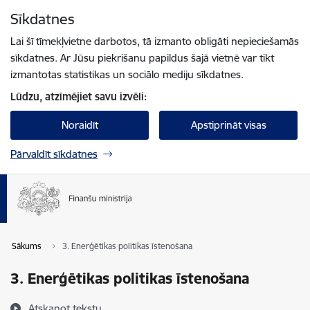
Pāriet uz lapas saturu
Sīkdatnes
Spied
lai meklētu
Enter
Lai šī tīmekļvietne darbotos, tā izmanto obligāti nepieciešamās
sīkdatnes. Ar Jūsu piekrišanu papildus šajā vietnē var tikt
izmantotas statistikas un sociālo mediju sīkdatnes.
Lūdzu, atzīmējiet savu izvēli:
Noraidīt
Apstiprināt visas
Pārvaldīt sīkdatnes
Sākums
3. Enerģētikas politikas īstenošana
3. Enerģētikas politikas īstenošana
Atskaņot tekstu