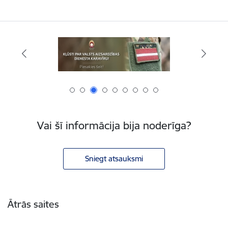
Vai šī informācija bija noderīga?
Sniegt atsauksmi
Kājene
Ātrās saites