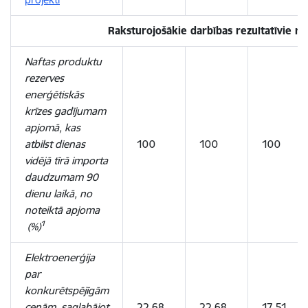
Raksturojošākie darbības rezultatīvie rād
Naftas produktu
rezerves
enerģētiskās
krīzes gadījumam
apjomā, kas
atbilst dienas
100
100
100
vidējā tīrā importa
daudzumam 90
dienu laikā, no
noteiktā apjoma
1
(%)
Elektroenerģija
par
konkurētspējīgām
cenām, saglabājot
22,68
22,68
17,51