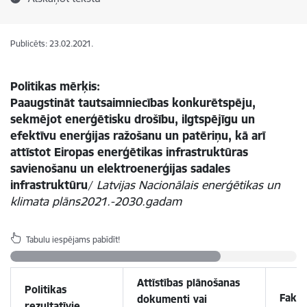
Publicēts: 23.02.2021.
Politikas mērķis:
Paaugstināt tautsaimniecības konkurētspēju,
sekmējot enerģētisku drošību, ilgtspējīgu un
efektīvu enerģijas ražošanu un patēriņu, kā arī
attīstot Eiropas enerģētikas infrastruktūras
savienošanu un elektroenerģijas sadales
infrastruktūru
/
Latvijas Nacionālais enerģētikas un
klimata plāns2021.-2030.gadam
Tabulu iespējams pabīdīt!
Attīstības plānošanas
Politikas
Fakti
dokumenti vai
rezultatīvie