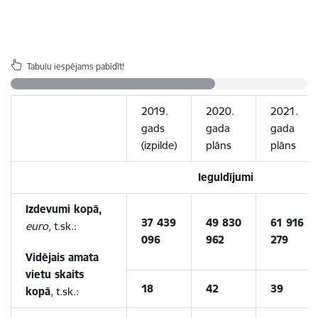
Tabulu iespējams pabīdīt!
2019.
2020.
2021.
gads
gada
gada
(izpilde)
plāns
plāns
Ieguldījumi
Izdevumi kopā,
37 439
49 830
61 916
euro,
t.sk.:
096
962
279
Vidējais amata
vietu skaits
18
42
39
kopā
, t.sk.: