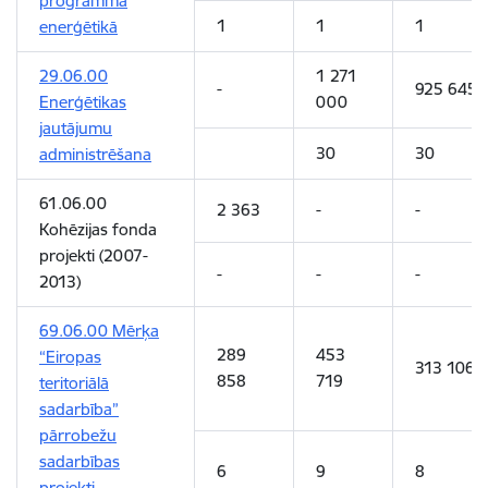
programma
1
1
1
enerģētikā
29.06.00
1 271
-
925 645
Enerģētikas
000
jautājumu
30
30
administrēšana
61.06.00
2 363
-
-
Kohēzijas fonda
projekti (2007-
-
-
-
2013)
69.06.00 Mērķa
289
453
“Eiropas
313 106
858
719
teritoriālā
sadarbība”
pārrobežu
sadarbības
6
9
8
projekti