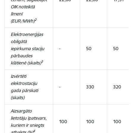
OIK noteiktā
līmenī
2
(EUR/MWh)
Elektroenerģijas
obligātā
iepirkuma staciju
-
50
50
pārbaudes
3
klātienē (skaits)
Izvērtēti
elektrostaciju
-
330
320
gada pārskati
(skaits)
Aizsargāto
lietotāju īpatsvars,
100
100
100
kuriem ir sniegts
4
atbalsts (%)