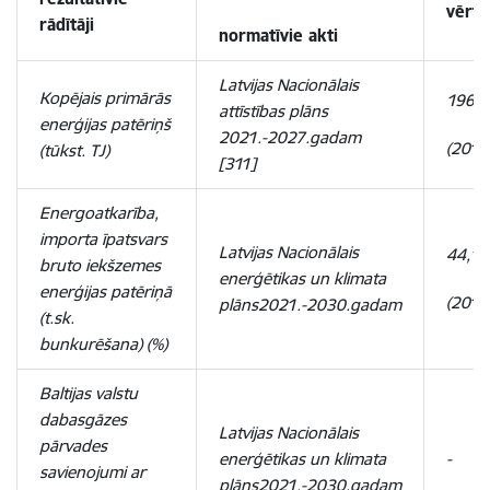
vērtī
rādītāji
normatīvie akti
Latvijas Nacionālais
Kopējais primārās
196
attīstības plāns
enerģijas patēriņš
2021.-2027.gadam
(2018
(tūkst. TJ)
[311]
Energoatkarība,
importa īpatsvars
Latvijas Nacionālais
44,1
bruto iekšzemes
enerģētikas un klimata
enerģijas patēriņā
(2017
plāns2021.-2030.gadam
(t.sk.
bunkurēšana) (%)
Baltijas valstu
dabasgāzes
Latvijas Nacionālais
pārvades
enerģētikas un klimata
-
savienojumi ar
plāns2021.-2030.gadam