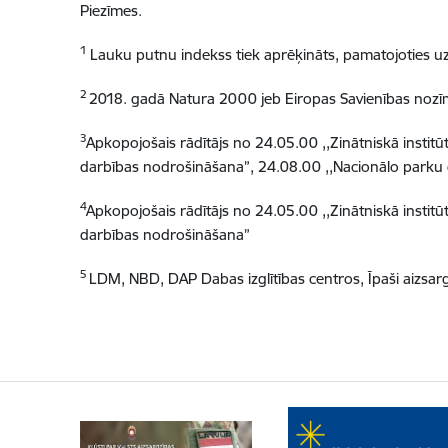
Piezīmes.
1
Lauku putnu indekss tiek aprēķināts, pamatojoties u
2
2018. gadā Natura 2000 jeb Eiropas Savienības nozīmes
3
Apkopojošais rādītājs no 24.05.00 ,,Zinātniskā institū
darbības nodrošināšana”, 24.08.00 ,,Nacionālo parku
4
Apkopojošais rādītājs no 24.05.00 ,,Zinātniskā institū
darbības nodrošināšana”
5
LDM, NBD, DAP Dabas izglītības centros, Īpaši aizsar