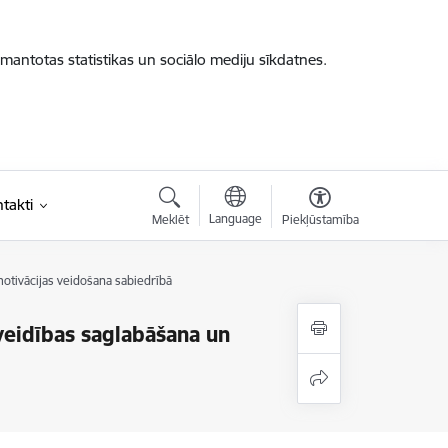
zmantotas statistikas un sociālo mediju sīkdatnes.
takti
Language
Meklēt
Piekļūstamība
motivācijas veidošana sabiedrībā
zveidības saglabāšana un