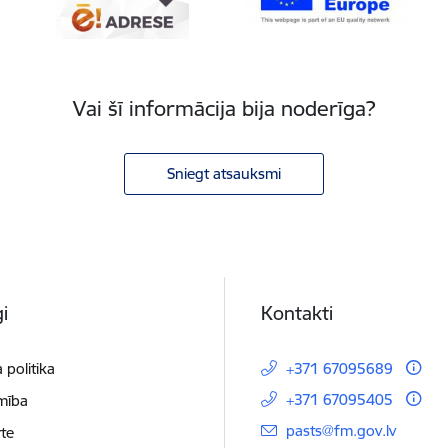
Vai šī informācija bija noderīga?
Sniegt atsauksmi
i
Kontakti
 politika
+371 67095689
+371 67095405
mība
E-pasts:
pasts@fm.gov.lv
te