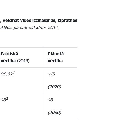
 veicināt vides izzināšanas, izpratnes
olitikas pamatnostādnes 2014.
Faktiskā
Plānotā
vērtība
(2018)
vērtība
1
99,62
115
(2020)
2
18
18
(2030)