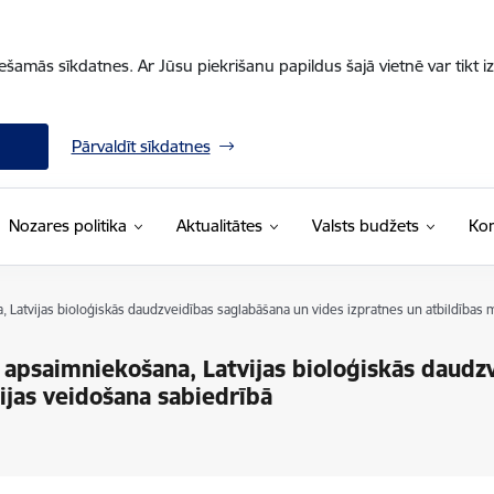
iešamās sīkdatnes. Ar Jūsu piekrišanu papildus šajā vietnē var tikt i
Pārvaldīt sīkdatnes
Nozares politika
Aktualitātes
Valsts budžets
Kon
, Latvijas bioloģiskās daudzveidības saglabāšana un vides izpratnes un atbildības 
ju apsaimniekošana, Latvijas bioloģiskās daud
ijas veidošana sabiedrībā