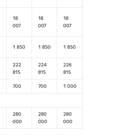
18
18
18
007
007
007
1 850
1 850
1 850
222
224
226
815
815
815
700
700
1 000
280
280
280
000
000
000