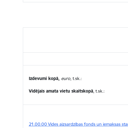
Izdevumi kopā,
euro,
t.sk.:
Vidējais amata vietu skaits
kopā
, t.sk.:
21.00.00 Vides aizsardzības fonds un iemaksas star