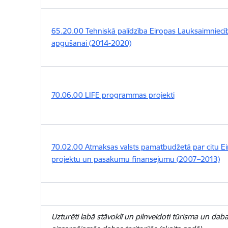
65.20.00 Tehniskā palīdzība Eiropas Lauksaimniecīb
apgūšanai (2014-2020)
70.06.00 LIFE programmas projekti
70.02.00 Atmaksas valsts pamatbudžetā par citu Ei
projektu un pasākumu finansējumu (2007–2013)
Uzturēti labā stāvoklī un pilnveidoti tūrisma un dabas