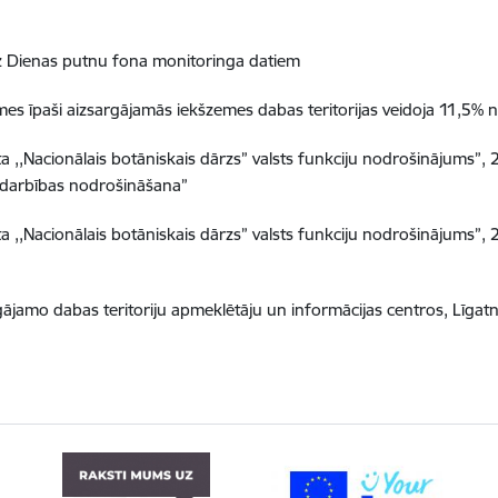
z Dienas putnu fona monitoringa datiem
 īpaši aizsargājamās iekšzemes dabas teritorijas veidoja 11,5% no 
ta ,,Nacionālais botāniskais dārzs” valsts funkciju nodrošinājums”,
 darbības nodrošināšana”
ta ,,Nacionālais botāniskais dārzs” valsts funkciju nodrošinājums”,
gājamo dabas teritoriju apmeklētāju un informācijas centros, Līgat