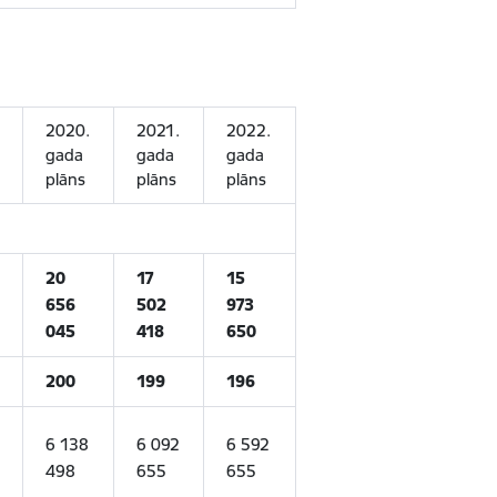
2020.
2021.
2022.
gada
gada
gada
plāns
plāns
plāns
20
17
15
656
502
973
045
418
650
200
199
196
6 138
6 092
6 592
498
655
655