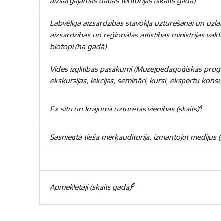
aizsargājamās dabas teritorijās (skaits gadā)
Labvēlīga aizsardzības stāvokļa uzturēšanai un uzla
aizsardzības un reģionālās attīstības ministrijas va
biotopi (ha gadā)
Vides izglītības pasākumi (Muzejpedagoģiskās pro
ekskursijas, lekcijas, semināri, kursi, ekspertu konsul
4
Ex situ un krājumā uzturētās vienības (skaits)
Sasniegtā tiešā mērķauditorija, izmantojot medijus (pr
5
Apmeklētāji (skaits gadā)