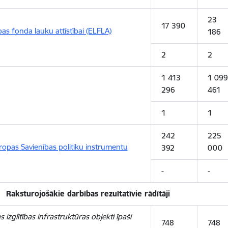
23
17 390
as fonda lauku attīstībai (ELFLA)
186
2
2
1 413
1 099
296
461
1
1
242
225
ropas Savienības politiku instrumentu
392
000
-
-
Raksturojošākie darbības rezultatīvie rādītāji
 izglītības infrastruktūras objekti īpaši
748
748