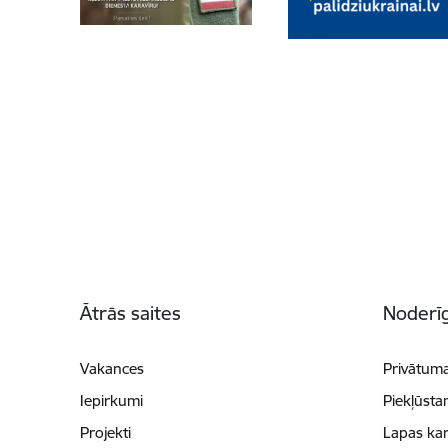
Kājene
Ātrās saites
Noderīg
Vakances
Privātuma
Iepirkumi
Piekļūsta
Projekti
Lapas kar