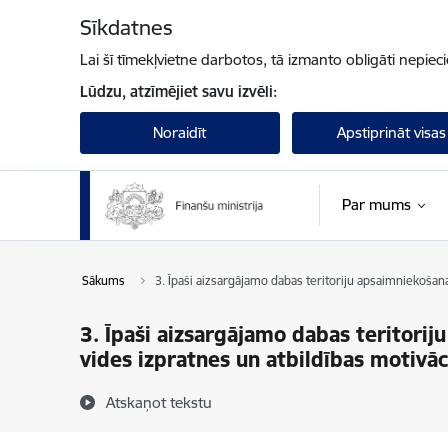
Pāriet uz lapas saturu
Sīkdatnes
Lai šī tīmekļvietne darbotos, tā izmanto obligāti nepiec
Lūdzu, atzīmējiet savu izvēli:
Noraidīt
Apstiprināt visas
Par mums
Sākums
3. Īpaši aizsargājamo dabas teritoriju apsaimniekošana
3. Īpaši aizsargājamo dabas teritori
vides izpratnes un atbildības motivāc
Atskaņot tekstu