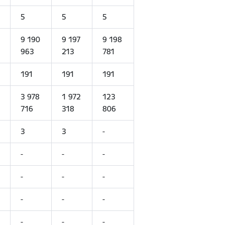
5
5
5
9 190
9 197
9 198
963
213
781
191
191
191
3 978
1 972
123
716
318
806
3
3
-
-
-
-
-
-
-
-
-
-
-
-
-