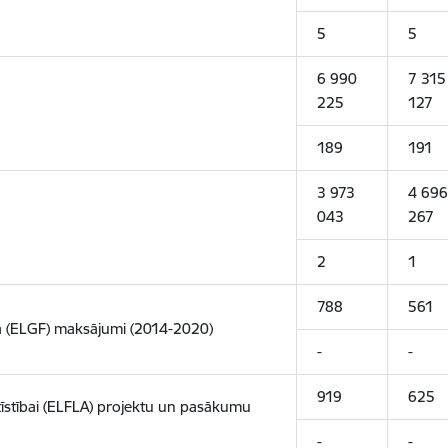
5
5
6 990
7 315
225
127
189
191
3 973
4 696
043
267
2
1
788
561
a (ELGF) maksājumi (2014-2020)
-
-
919
625
īstībai (ELFLA) projektu un pasākumu
-
-