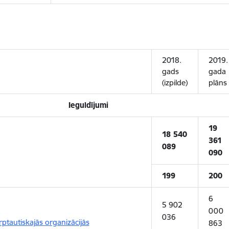
2018.
2019.
gads
gada
(izpilde)
plāns
Ieguldījumi
19
18 540
361
089
090
199
200
6
5 902
000
036
ptautiskajās organizācijās
863