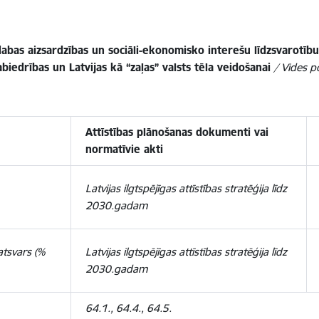
abas aizsardzības un sociāli-ekonomisko interešu līdzsvarotību,
biedrības un Latvijas kā “zaļas” valsts tēla veidošanai
/ Vides p
Attīstības plānošanas dokumenti vai
normatīvie akti
Latvijas ilgtspējīgas attīstības stratēģija līdz
2030.gadam
atsvars (%
Latvijas ilgtspējīgas attīstības stratēģija līdz
2030.gadam
64.1., 64.4., 64.5.