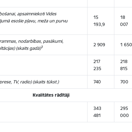
bošanai, apsaimniekoti Vides
15
18
ldījumā esošie pļavu, meža un purvu
193,9
007
grammas, nodarbības, pasākumi,
2 909
1 650
3
tācijas) (skaits gadā)
217
218
235
815
ese, TV, radio) (skaits tūkst.)
740
700
Kvalitātes rādītāji
343
295
481
000