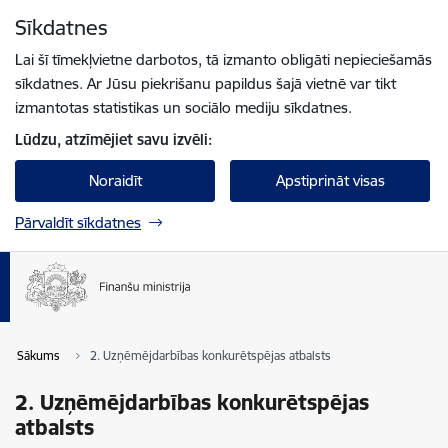
Pāriet uz lapas saturu
Sīkdatnes
Spied
lai meklētu
Enter
Lai šī tīmekļvietne darbotos, tā izmanto obligāti nepieciešamās
sīkdatnes. Ar Jūsu piekrišanu papildus šajā vietnē var tikt
izmantotas statistikas un sociālo mediju sīkdatnes.
Lūdzu, atzīmējiet savu izvēli:
Noraidīt
Apstiprināt visas
Pārvaldīt sīkdatnes
Sākums
2. Uzņēmējdarbības konkurētspējas atbalsts
2. Uzņēmējdarbības konkurētspējas
atbalsts