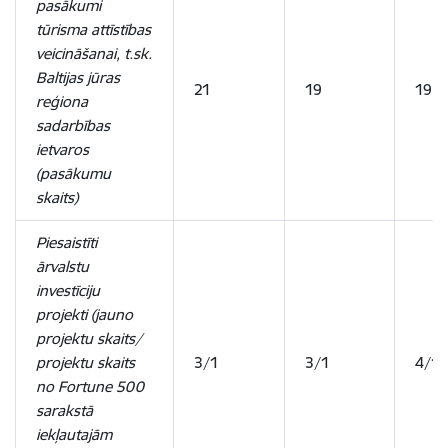
pasākumi
tūrisma attīstības
veicināšanai, t.sk.
Baltijas jūras
21
19
19
reģiona
sadarbības
ietvaros
(pasākumu
skaits)
Piesaistīti
ārvalstu
investīciju
projekti (jauno
projektu skaits/
projektu skaits
3/1
3/1
4/1
no Fortune 500
sarakstā
iekļautajām