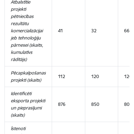
Atbalstītie
projekti
pētniecības
rezultātu
komercializācijai
41
32
66
jeb tehnoloģiju
pārnesei (skaits,
kumulatīvs
rādītājs)
Pēcapkalpošanas
112
120
120
projekti (skaits)
Identificēti
eksporta projekti
876
850
800
un pieprasījumi
(skaits)
Īstenoti