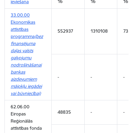
16
16
16
ieviešana
33.00.00
Ekonomikas
attīstības
552937
1310108
733
programma
(bez
finansējuma
daļas valsts
galvojumu
nodrošināšanai
bankas
-
-
-
aizdevumiem
mājokļu iegādei
vai būvniecībai)
62.06.00
48835
-
-
Eiropas
Reģionālās
attīstības fonda