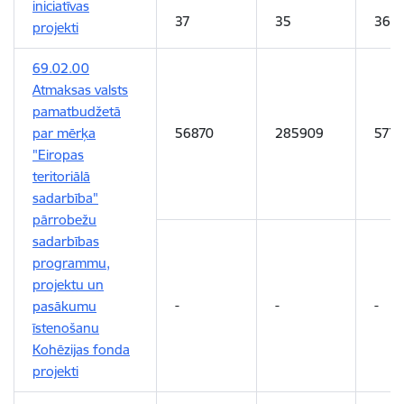
iniciatīvas
37
35
36
projekti
69.02.00
Atmaksas valsts
pamatbudžetā
par mērķa
56870
285909
577
"Eiropas
teritoriālā
sadarbība"
pārrobežu
sadarbības
programmu,
projektu un
-
-
-
pasākumu
īstenošanu
Kohēzijas fonda
projekti