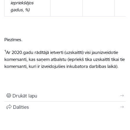
iepriekšējos
gadus, %)
Piezīmes.
1
Ar 2020.gadu rādītājā ietverti (uzskaitīti) visi jaunizveidotie
komersanti, kas saņem atbalstu (iepriekš tika uzskaitīti tikai tie
komersanti, kuri ir izveidojušies inkubatora darbības laikā).
Drukāt lapu
Dalīties