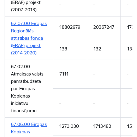
(ERAF) projekti
-
-
-
(2007-2013)
62.07.00 Eiropas
18802979
20367247
1738
Reģionālās
attīstības fonda
(ERAF) projekti
138
132
138
(2014-2020)
67.02.00
Atmaksas valsts
7111
-
-
pamatbudžetā
par Eiropas
Kopienas
-
-
-
iniciatīvu
finansējumu
67.06.00 Eiropas
1270 030
1713482
152
Kopienas