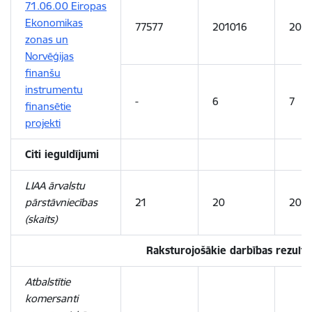
71.06.00 Eiropas
Ekonomikas
77577
201016
203
zonas un
Norvēģijas
finanšu
instrumentu
-
6
7
finansētie
projekti
Citi ieguldījumi
LIAA ārvalstu
pārstāvniecības
21
20
20
(skaits)
Raksturojošākie darbības rezultatī
Atbalstītie
komersanti