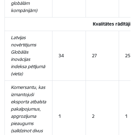
globālām
kompānijām)
Kvalitātes rādītāji
Latvijas
novērtējums
Globālās
34
27
25
inovācijas
indeksa pētījumā
(vieta)
Komersantu, kas
izmantojuši
eksporta atbalsta
pakalpojumus,
apgrozījuma
1
2
1
pieaugums
(salīdzinot divus