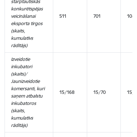
starptautiskās
konkurētspējas
veicināšanai
511
701
104
eksporta tirgos
(skaits,
kumulatīvs
rādītājs)
Izveidotie
inkubatori
(skaits)/
Jaunizveidotie
komersanti, kuri
15/168
15/70
15/
saņem atbalstu
inkubatoros
(skaits,
kumulatīvs
rādītājs)