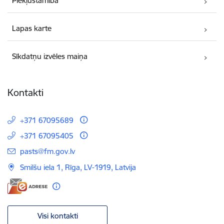
Piekļūstamība
Lapas karte
Sīkdatņu izvēles maiņa
Kontakti
+371 67095689
+371 67095405
E-pasts:
pasts@fm.gov.lv
Smilšu iela 1, Rīga, LV-1919, Latvija
Visi kontakti