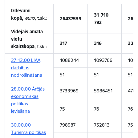
Izdevumi
31 710
kopā,
euro,
t.sk.:
26437539
269
792
Vidējais amata
vietu
317
316
324
skaits
kopā
, t.sk.:
27.12.00 LIAA
1088244
1093766
109
darbības
51
51
51
nodrošināšana
28.00.00 Ārējās
3733969
5986451
470
ekonomiskās
politikas
75
76
76
ieviešana
30.00.00
798987
752813
752
Tūrisma politikas