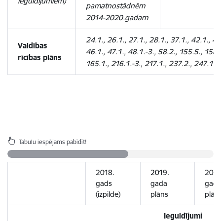
ieguldījumiem)
pamatnostādnēm
2014-2020.gadam
24.1., 26.1., 27.1., 28.1., 37.1., 42.1., 43
Valdības
46.1., 47.1., 48.1.-3., 58.2., 155.5., 158.
rīcības plāns
165.1., 216.1.-3., 217.1., 237.2., 247.1.
Tabulu iespējams pabīdīt!
2018.
2019.
2020
gads
gada
gad
(izpilde)
plāns
plān
Ieguldījumi