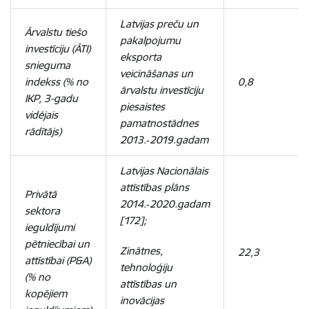
Latvijas preču un
Ārvalstu tiešo
pakalpojumu
investīciju (ĀTI)
eksporta
snieguma
veicināšanas un
indekss (% no
0,8
ārvalstu investīciju
IKP, 3-gadu
piesaistes
vidējais
pamatnostādnes
rādītājs)
2013.‑2019.gadam
Latvijas Nacionālais
attīstības plāns
Privātā
2014.‑2020.gadam
sektora
[172];
ieguldījumi
pētniecībai un
Zinātnes,
22,3
attīstībai (P&A)
tehnoloģiju
(% no
attīstības un
kopējiem
inovācijas