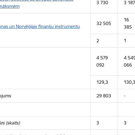
3 730
3 18
anāksmēm
16
32 505
onas un Norvēģijas finanšu instrumentu
385
2
1
4 579
4 54
092
066
129,3
130,
tojums
29 803
-
es (skaits)
3
3