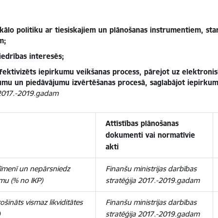
iskālo politiku ar tiesiskajiem un plānošanas instrumentiem, st
m;
iedrības interesēs;
fektivizēts iepirkumu veikšanas process, pārejot uz elektroni
kumu un piedāvājumu izvērtēšanas procesā, saglabājot iepirku
a 2017.-2019.gadam
Attīstības plānošanas
dokumenti vai normatīvie
akti
ā līmenī un nepārsniedz
Finanšu ministrijas darbības
umu (% no IKP)
stratēģija 2017.-2019.gadam
šināts vismaz likviditātes
Finanšu ministrijas darbības
stratēģija 2017.-2019.gadam