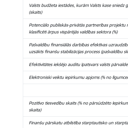
Valsts budžeta iestādes, kurām Valsts kase sniedz
(skaits)
Potenciālo publiskās-privātās partnerības projektu nos
klasificēti ārpus vispārējās valdības sektora (%)
Pašvaldību finansiālās darbības efektīvas uzraudzī
uzsākts finanšu stabilizācijas process (pašvaldību sk
Efektivitātes iekšējo auditu īpatsvars valsts pārvald
Elektroniski veiktu iepirkumu apjoms (% no līgumc
Pozitīvo tiesvedību skaits (% no pārsūdzēto Iepirk
skaita)
Finanšu pārskatu atbilstība starptautisko un starp