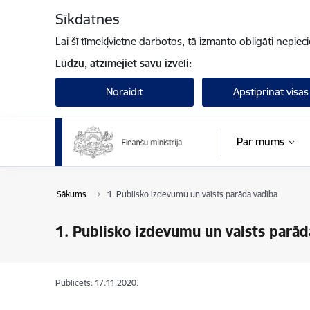
Pāriet uz lapas saturu
Sīkdatnes
Lai šī tīmekļvietne darbotos, tā izmanto obligāti nepiec
Lūdzu, atzīmējiet savu izvēli:
Noraidīt
Apstiprināt visas
Par mums
Sākums
1. Publisko izdevumu un valsts parāda vadība
1. Publisko izdevumu un valsts parād
Publicēts: 17.11.2020.