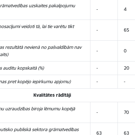
 grāmatvedības uzskaites pakalpojumu
-
4
acījumi veidoti tā, lai tie varētu tikt
-
65
bas rezultātā nevienā no pašvaldībām nav
-
0
aits)
es auditu kopskaitā (%)
-
20
enas pret kopējo iepirkumu apjomu)
-
-
Kvalitātes rādītāji
umu uzraudzības biroja lēmumu kopējā
-
70
tautisko publiskā sektora grāmatvedības
63
63