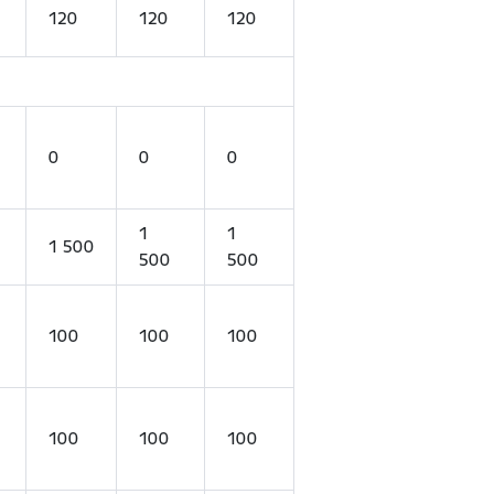
120
120
120
0
0
0
1
1
1 500
500
500
100
100
100
100
100
100