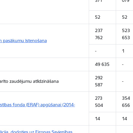
371
079
52
52
237
523
762
653
un pasākumu īstenošana
-
1
49 635
-
292
rīto zaudējumu atlīdzināšana
-
587
273
354
īstības fonda (ERAF) apgūšanai (2014-
504
656
14
14
cija, dodoties uz Eiropas Savienības