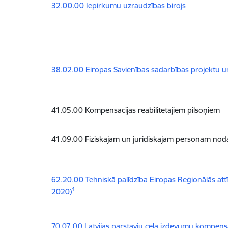
32.00.00 Iepirkumu uzraudzības birojs
38.02.00 Eiropas Savienības sadarbības projektu 
41.05.00 Kompensācijas reabilitētajiem pilsoņiem
41.09.00 Fiziskajām un juridiskajām personām noda
62.20.00 Tehniskā palīdzība Eiropas Reģionālās att
1
2020)
70.07.00 Latvijas pārstāvju ceļa izdevumu kompensā