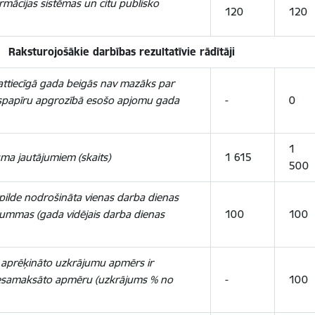
rmācijas sistēmas un citu publisko
120
120
Raksturojošākie darbības rezultatīvie rādītāji
ttiecīgā gada beigās nav mazāks par
tspapīru apgrozībā esošo apjomu gada
-
0
1
ma jautājumiem (skaits)
1 615
500
pilde nodrošināta vienas darba dienas
summas (gada vidējais darba dienas
100
100
i aprēķināto uzkrājumu apmērs ir
i nesamaksāto apmēru (uzkrājums % no
-
100