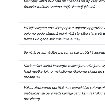
Vienotās valsts budžeta plānošanas un izpildes info
finanšu vadības sistēmu ārējie lietotāji (skaits)
2
Iekšējā aizņēmuma vērtspapīru
apjoms apgrozībā a
apjomu gada sākumā (minimālā starpība starp vēr
beigās un gada sākumā (milj. euro))
Semināros apmācītas personas par publiskā iepirku
Nacionālajā valūtā iesniegto maksājumu rīkojumu iz
laikā neatkarīgi no maksājumu rīkojumu skaita un 
rādītājs %)
Valsts aizdevumu portfelim uz iepriekšējo ceturksn
pietiekošs vai pārsniedz kārtējā ceturksnī faktisk
prasībām)