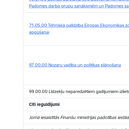
Padomes darba grupu sanāksmēm un Padomes s
71.05.00 Tehniskā palīdzība Eiropas Ekonomikas z
apgūšanai
97.00.00 Nozaru vadība un politikas plānošana
99.00.00 Līdzekļu neparedzētiem gadījumiem izlie
Citi ieguldījumi
Jomā iesaistītās Finanšu ministrijas padotības iestād