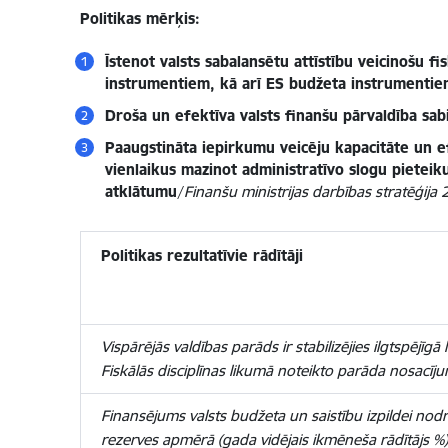
Politikas mērķis:
Īstenot valsts sabalansētu attīstību veicinošu f
instrumentiem, kā arī ES budžeta instrumentie
Droša un efektīva valsts finanšu pārvaldība sab
Paaugstināta iepirkumu veicēju kapacitāte un e
vienlaikus mazinot administratīvo slogu pietei
atklātumu
/
Finanšu ministrijas darbības stratēģij
Politikas rezultatīvie rādītāji
Vispārējās valdības parāds ir stabilizējies ilgtspējīg
Fiskālās disciplīnas likumā noteikto parāda nosacīj
Finansējums valsts budžeta un saistību izpildei nodro
rezerves apmērā (gada vidējais ikmēneša rādītājs %)