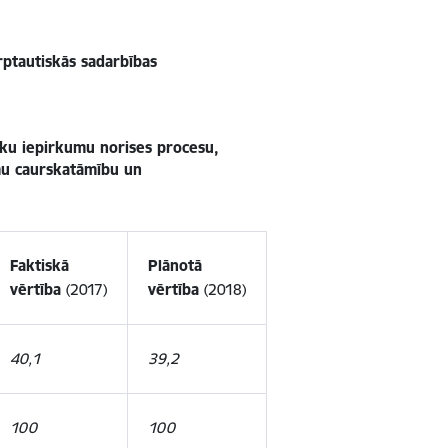
arptautiskās sadarbības
sku iepirkumu norises procesu,
mu caurskatāmību un
Faktiskā
Plānotā
vērtība
(2017)
vērtība
(2018)
40,1
39,2
100
100