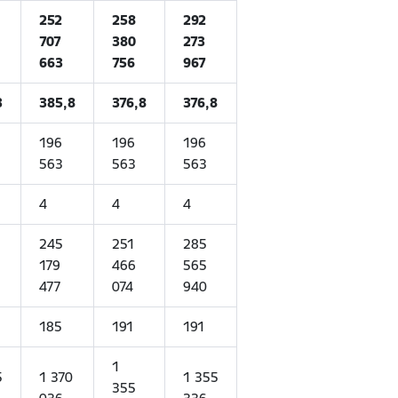
252
258
292
707
380
273
663
756
967
3
385,8
376,8
376,8
196
196
196
563
563
563
4
4
4
245
251
285
179
466
565
477
074
940
185
191
191
1
5
1 370
1 355
355