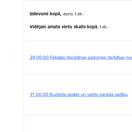
Izdevumi kopā,
euro,
t.sk.:
Vidējais amata vietu skaits
kopā
, t.sk.:
29.00.00 Fiskālās disciplīnas padomes darbības n
31.00.00 Budžeta izpilde un valsts parāda vadība